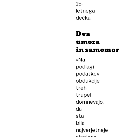
15-
letnega
dečka.
Dva
umora
in samomor
»Na
podlagi
podatkov
obdukcije
treh
trupel
domnevajo,
da
sta
bila
najverjetneje