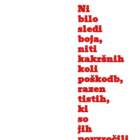
Ni
bilo
sledi
boja,
niti
kakršnih
koli
poškodb,
razen
tistih,
ki
so
jih
povzročili