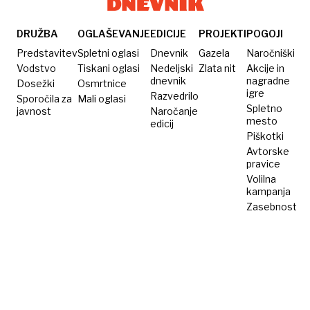
DRUŽBA
OGLAŠEVANJE
EDICIJE
PROJEKTI
POGOJI
Predstavitev
Spletni oglasi
Dnevnik
Gazela
Naročniški
Vodstvo
Tiskani oglasi
Nedeljski
Zlata nit
Akcije in
dnevnik
nagradne
Dosežki
Osmrtnice
igre
Razvedrilo
Sporočila za
Mali oglasi
Spletno
javnost
Naročanje
mesto
edicij
Piškotki
Avtorske
pravice
Volilna
kampanja
Zasebnost