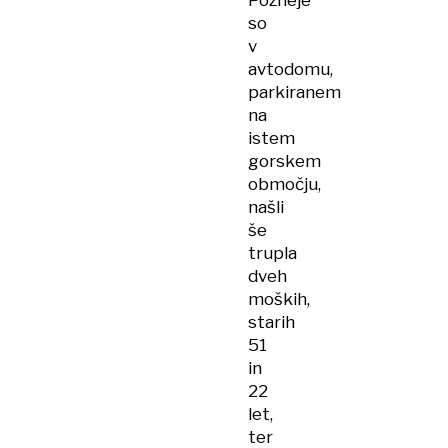
Pozneje
so
v
avtodomu,
parkiranem
na
istem
gorskem
območju,
našli
še
trupla
dveh
moških,
starih
51
in
22
let,
ter