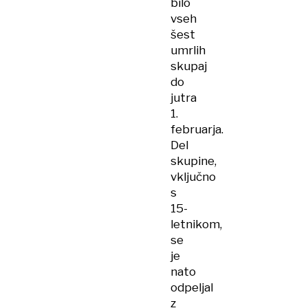
bilo
vseh
šest
umrlih
skupaj
do
jutra
1.
februarja.
Del
skupine,
vključno
s
15-
letnikom,
se
je
nato
odpeljal
z