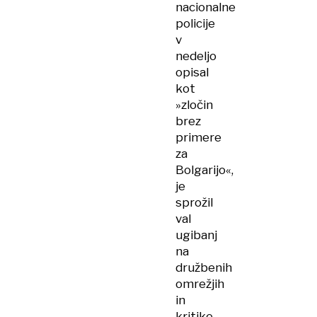
nacionalne
policije
v
nedeljo
opisal
kot
»zločin
brez
primere
za
Bolgarijo«,
je
sprožil
val
ugibanj
na
družbenih
omrežjih
in
kritike