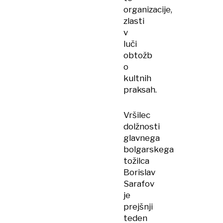
organizacije,
zlasti
v
luči
obtožb
o
kultnih
praksah.
Vršilec
dolžnosti
glavnega
bolgarskega
tožilca
Borislav
Sarafov
je
prejšnji
teden