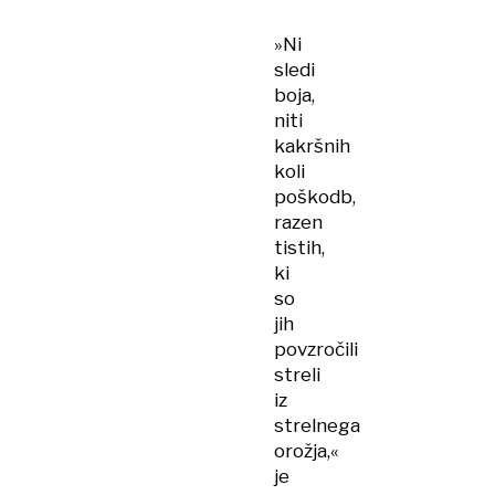
»Ni
sledi
boja,
niti
kakršnih
koli
poškodb,
razen
tistih,
ki
so
jih
povzročili
streli
iz
strelnega
orožja,«
je