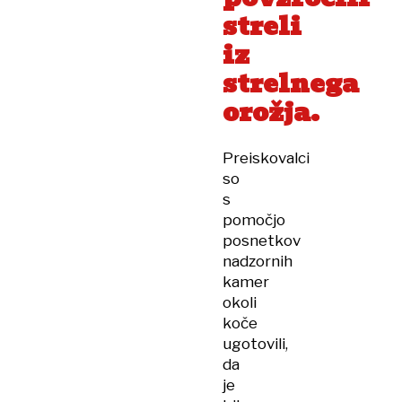
streli
iz
strelnega
orožja.
Preiskovalci
so
s
pomočjo
posnetkov
nadzornih
kamer
okoli
koče
ugotovili,
da
je