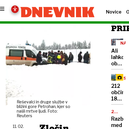
Novice
O
PRI
NA
STA
Ali
lahko
obsoje
prejme
javno
OSV
najem
VRH
212
stanov
občin,
Odgov
180
bo
Reševalci in druge službe v
skrivn
bližini gore Petrohan, kjer so
marsik
točk:
našli mrtve ljudi. Foto:
25.
ujezil
Reuters
OBLETN
njun
Razbur
cilj
Zločin
med
11. 02.