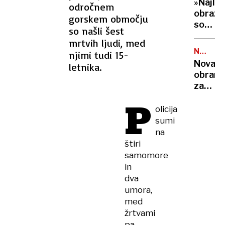
na
»Najlep
odročnem
primer,
globok
obraz
gorskem območju
ki je
prepad
social
osupni
so našli šest
pod
izkuše
mrtvih ljudi, med
nadzor
splits
NALEZLJ
njimi tudi 15-
Stasi
BOLEZN
zdravn
Nova
letnika.
jo je
obram
spreml
za
celo
dojenč
P
v
pred
olicija
spalni
nevarn
sumi
viruso
na
jih
štiri
bodo
samomore
zaščitil
in
že v
dva
porodni
umora,
med
žrtvami
pa