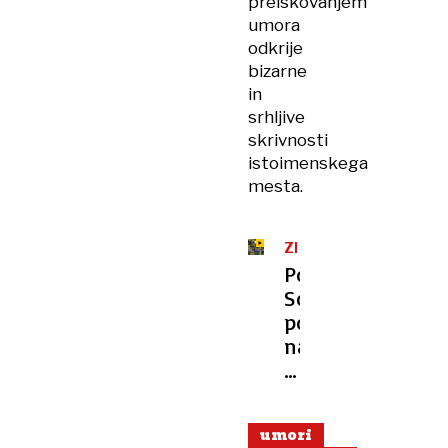
preiskovanjem
umora
odkrije
bizarne
in
srhljive
skrivnosti
istoimenskega
mesta.
ZDA
Pogrešana:
So
policisti
našli
ugrabitelja
matere
znane
umori
televizijske