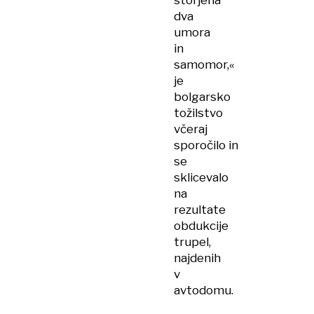
storjena
dva
umora
in
samomor,«
je
bolgarsko
tožilstvo
včeraj
sporočilo in
se
sklicevalo
na
rezultate
obdukcije
trupel,
najdenih
v
avtodomu.