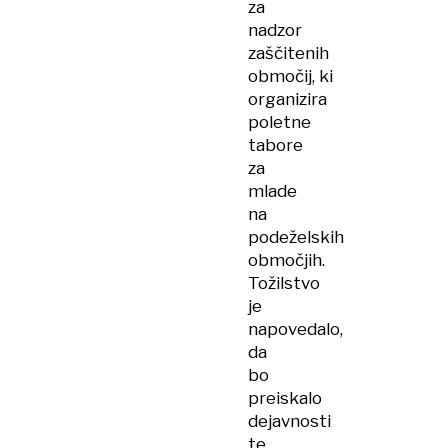
za
nadzor
zaščitenih
območij, ki
organizira
poletne
tabore
za
mlade
na
podeželskih
območjih.
Tožilstvo
je
napovedalo,
da
bo
preiskalo
dejavnosti
te