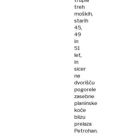
trupla
treh
moških,
starih
45,
49
in
51
let,
in
sicer
na
dvorišču
pogorele
zasebne
planinske
koče
blizu
prelaza
Petrohan.