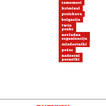
samomori
voditeljice?
kriminal
preiskava
bolgarija
twin
peaks
nevladna
organizacija
mladostniki
požar
nadzorni
posnetki