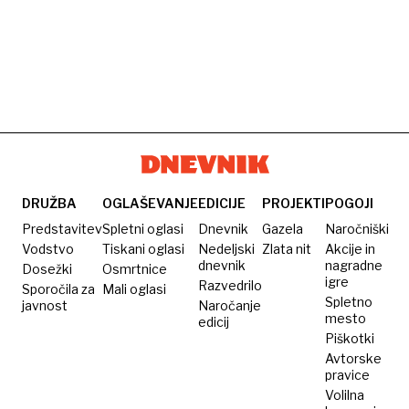
DRUŽBA
OGLAŠEVANJE
EDICIJE
PROJEKTI
POGOJI
Predstavitev
Spletni oglasi
Dnevnik
Gazela
Naročniški
Vodstvo
Tiskani oglasi
Nedeljski
Zlata nit
Akcije in
dnevnik
nagradne
Dosežki
Osmrtnice
igre
Razvedrilo
Sporočila za
Mali oglasi
Spletno
javnost
Naročanje
mesto
edicij
Piškotki
Avtorske
pravice
Volilna