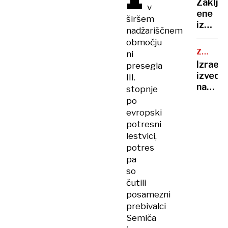
obram
Zaklju
v
je
ene
pela,
širšem
izmed
Robert
nadžariščnem
najzah
Golob
območju
reševa
uplenil
ZRAČNI
ni
akcij,
NAPAD
cvetač
Izrael
presegla
planin
Andrej
izvedel
III.
našli
Staret
napad
stopnje
mrtve
so
na
po
napodil
Jemen,
evropski
ko
potresni
se je
lestvici,
tam
potres
mudil
pa
direkt
so
WHO
čutili
posamezni
prebivalci
Semiča