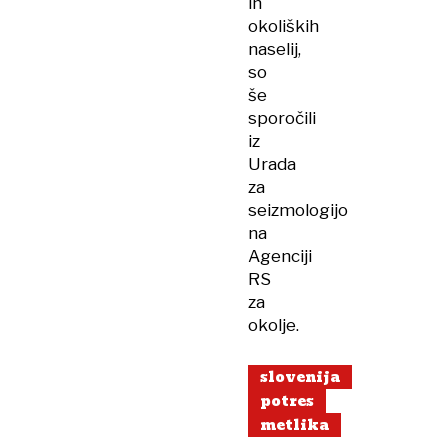
in
okoliških
naselij,
so
še
sporočili
iz
Urada
za
seizmologijo
na
Agenciji
RS
za
okolje.
slovenija
potres
metlika