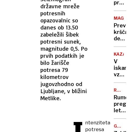
arhiva
proti
državne mreže
do
norica
potresnih
začetk
bodo
MAGDE
opazovalnic so
gradnj
tehtali
Previd
danes ob 13.50
železn
starši
krščan
zabeležili šibek
postaj
demokr
potresni sunek,
AfD
magnitude 0,5. Po
pa z
KAZAHS
prvih podatkih je
vsemi
V
bilo žarišče
topovi
iskanju
potresa 79
vzroka
kilometrov
za
jugovzhodno od
strmog
Ljubljane, v bližini
RUMENE
letala
NOVICE
Metlike.
Rumen
prst
pregle
uperili
leta:
v
Nataša
I
rusko
ntenziteta
Pirc
zračno
GORSKO
potresa
Musar
REŠEVA