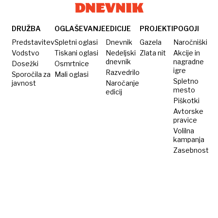
DRUŽBA
OGLAŠEVANJE
EDICIJE
PROJEKTI
POGOJI
Predstavitev
Spletni oglasi
Dnevnik
Gazela
Naročniški
Vodstvo
Tiskani oglasi
Nedeljski
Zlata nit
Akcije in
dnevnik
nagradne
Dosežki
Osmrtnice
igre
Razvedrilo
Sporočila za
Mali oglasi
Spletno
javnost
Naročanje
mesto
edicij
Piškotki
Avtorske
pravice
Volilna
kampanja
Zasebnost