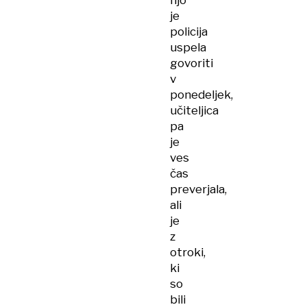
njo
je
policija
uspela
govoriti
v
ponedeljek,
učiteljica
pa
je
ves
čas
preverjala,
ali
je
z
otroki,
ki
so
bili