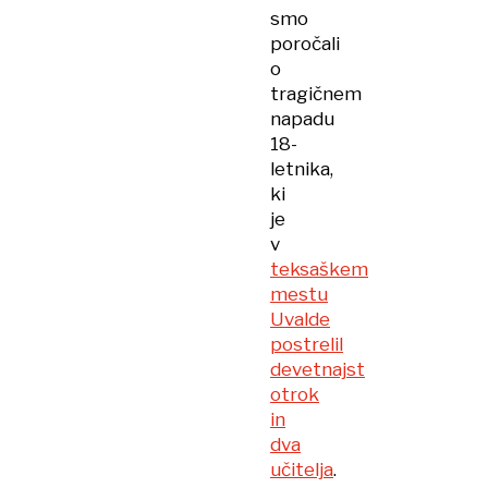
smo
poročali
o
tragičnem
napadu
18-
letnika,
ki
je
v
teksaškem
mestu
Uvalde
postrelil
devetnajst
otrok
in
dva
učitelja
.