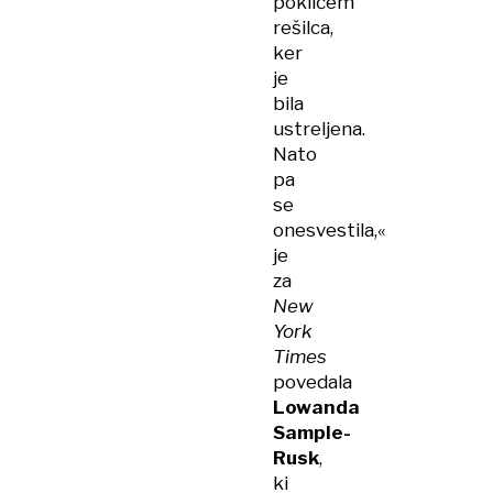
pokličem
rešilca,
ker
je
bila
ustreljena.
Nato
pa
se
onesvestila,«
je
za
New
York
Times
povedala
Lowanda
Sample-
Rusk
,
ki