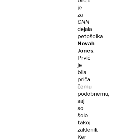
bilo,«
je
za
CNN
dejala
petošolka
Novah
Jones
.
Prvič
je
bila
priča
čemu
podobnemu,
saj
so
šolo
takoj
zaklenili.
Ker