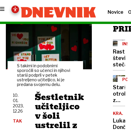
Novice
O
PRI
INS
POS
Rast
števila
stečaj
S takimi in podobnimi
sporočili so učenci in njihovi
starši podprli v petek
POS
ustreljeno učiteljico, ki je
predana svojemu delu.
POT
Starši
Šestletnik
otrok
10.
z
01.
učiteljico
2023,
Downo
12.26
v šoli
sindr
KRAJA
opozar
Luka
TAK
ustrelil z
na
Dončić