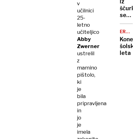
Iz
v
bolnišn
ščurka
učilnici
se
25-
ne
letno
more
učiteljico
ERVIN
izleči
HLADNI
Abby
Konec
metulj
-
šolske
Zwerner
MILHAR
leta
ustrelil
z
mamino
pištolo,
ki
je
bila
pripravljena
in
jo
je
imela