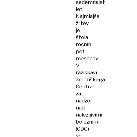
sedemnajst
let.
Najmlajša
žrtev
je
štela
rosnih
pet
mesecev.
V
raziskavi
ameriškega
Centra
za
nadzor
nad
nalezljivimi
boleznimi
(CDC)
so