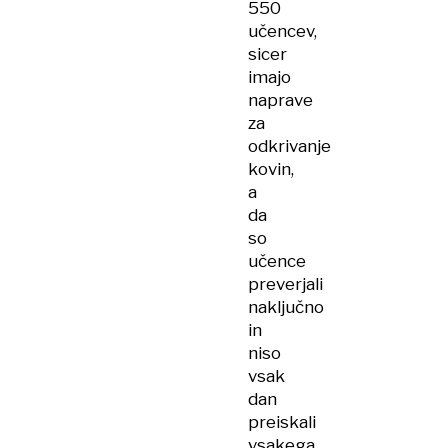
550
učencev,
sicer
imajo
naprave
za
odkrivanje
kovin,
a
da
so
učence
preverjali
naključno
in
niso
vsak
dan
preiskali
vsakega.