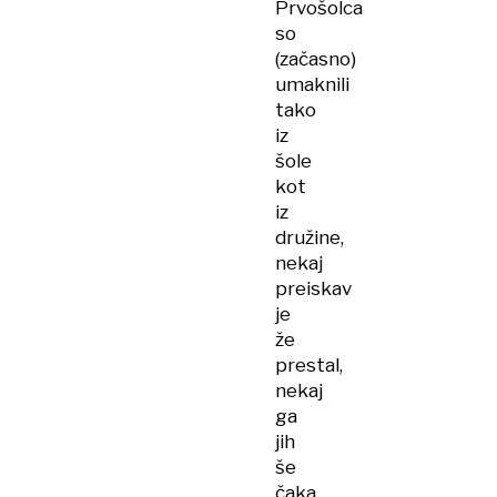
Prvošolca
so
(začasno)
umaknili
tako
iz
šole
kot
iz
družine,
nekaj
preiskav
je
že
prestal,
nekaj
ga
jih
še
čaka.