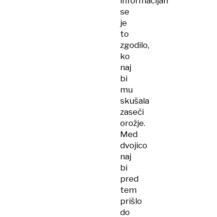
informacijah
se
je
to
zgodilo,
ko
naj
bi
mu
skušala
zaseči
orožje.
Med
dvojico
naj
bi
pred
tem
prišlo
do