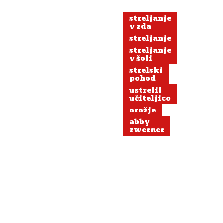
streljanje
v zda
streljanje
streljanje
v šoli
strelski
pohod
ustrelil
učiteljico
orožje
abby
zwerner