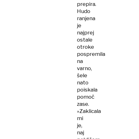
prepira.
Hudo
ranjena
je
najprej
ostale
otroke
pospremila
na
varno,
šele
nato
poiskala
pomoč
zase.
»Zaklicala
mi
je,
naj