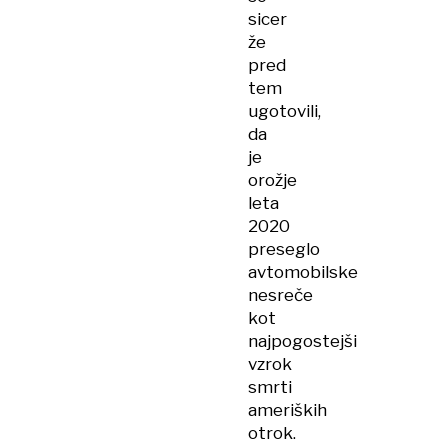
sicer
že
pred
tem
ugotovili,
da
je
orožje
leta
2020
preseglo
avtomobilske
nesreče
kot
najpogostejši
vzrok
smrti
ameriških
otrok.