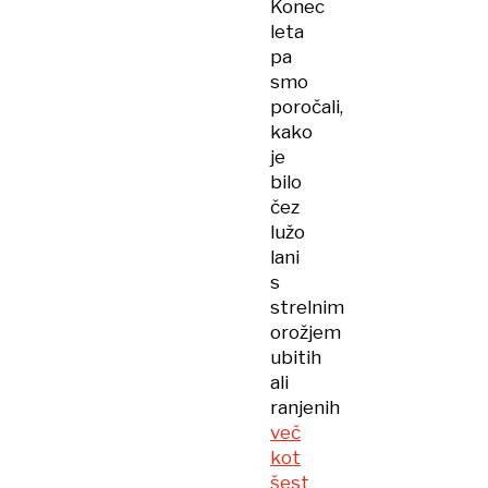
Konec
leta
pa
smo
poročali,
kako
je
bilo
čez
lužo
lani
s
strelnim
orožjem
ubitih
ali
ranjenih
več
kot
šest