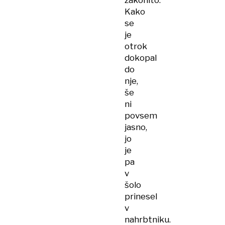
zakonito.
Kako
se
je
otrok
dokopal
do
nje,
še
ni
povsem
jasno,
jo
je
pa
v
šolo
prinesel
v
nahrbtniku.