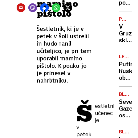
mamino
nesmis
postal
žrtev
pištolo
vloma
PODPO
v
EU
V
Šestletnik, ki je v
Dallas
Gruziji
petek v šoli ustrelil
sklenili
in hudo ranil
človeš
učiteljico, je pri tem
verigo
LETALO
uporabil mamino
SESTREL
Putin:
pištolo. K pouku jo
Ruska
je prinesel v
obram
nahrbtniku.
aktivn
pri
BLIŽNJI
prista
VZHOD
Š
Sever
azerba
estletni
Gaze
letala
učenec
ostal
je
brez
v
edine
BLIŽNJI
petek
delujo
VZHOD