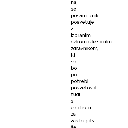
naj
se
posameznik
posvetuje
z
izbranim
oziroma dežurnim
zdravnikom,
ki
se
bo
po
potrebi
posvetoval
tudi
s
centrom
za
zastrupitve,
še