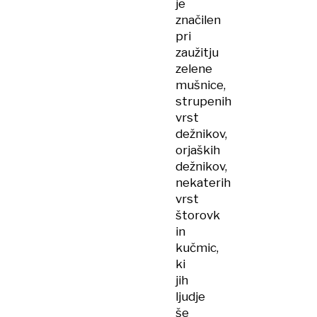
je
značilen
pri
zaužitju
zelene
mušnice,
strupenih
vrst
dežnikov,
orjaških
dežnikov,
nekaterih
vrst
štorovk
in
kučmic,
ki
jih
ljudje
še