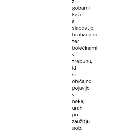
z
gobami
kaže
s
slabostjo,
bruhanjem
ter
bolečinami
v
trebuhu,
ki
se
običajno
pojavijo
v
nekaj
urah
po
zaužitju
gob.