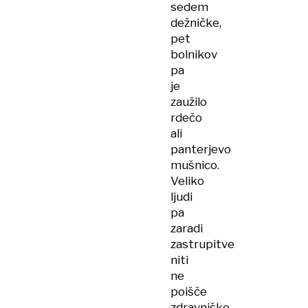
sedem
dežničke,
pet
bolnikov
pa
je
zaužilo
rdečo
ali
panterjevo
mušnico.
Veliko
ljudi
pa
zaradi
zastrupitve
niti
ne
poišče
zdravniške