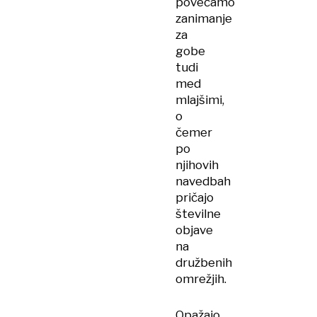
povečamo
zanimanje
za
gobe
tudi
med
mlajšimi,
o
čemer
po
njihovih
navedbah
pričajo
številne
objave
na
družbenih
omrežjih.
Opažajo