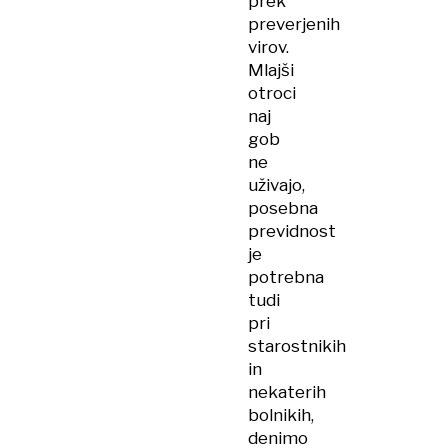
prek
preverjenih
virov.
Mlajši
otroci
naj
gob
ne
uživajo,
posebna
previdnost
je
potrebna
tudi
pri
starostnikih
in
nekaterih
bolnikih,
denimo