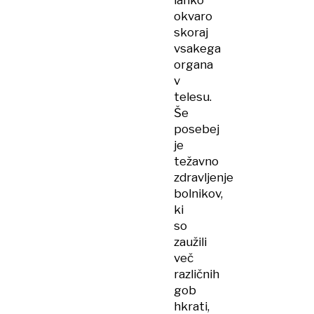
lahko
okvaro
skoraj
vsakega
organa
v
telesu.
Še
posebej
je
težavno
zdravljenje
bolnikov,
ki
so
zaužili
več
različnih
gob
hkrati,