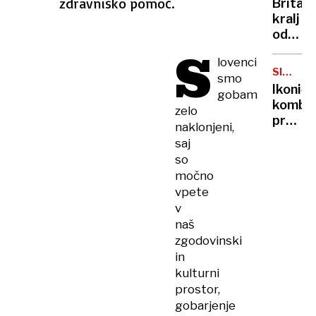
zdravniško pomoč.
Britan
Nico
kralj
pa
odpove
njen
S
obvezn
sin
lovenci
zaradi
SIMBOL
smo
strans
HIPIJEV
Ikoničn
gobam
učinko
kombi
zelo
zdravlj
praznu
naklonjeni,
raka
75.
saj
rojstni
so
dan
močno
vpete
v
naš
zgodovinski
in
kulturni
prostor,
gobarjenje