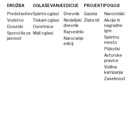
DRUŽBA
OGLAŠEVANJE
EDICIJE
PROJEKTI
POGOJI
Predstavitev
Spletni oglasi
Dnevnik
Gazela
Naročniški
Vodstvo
Tiskani oglasi
Nedeljski
Zlata nit
Akcije in
dnevnik
nagradne
Dosežki
Osmrtnice
igre
Razvedrilo
Sporočila za
Mali oglasi
Spletno
javnost
Naročanje
mesto
edicij
Piškotki
Avtorske
pravice
Volilna
kampanja
Zasebnost