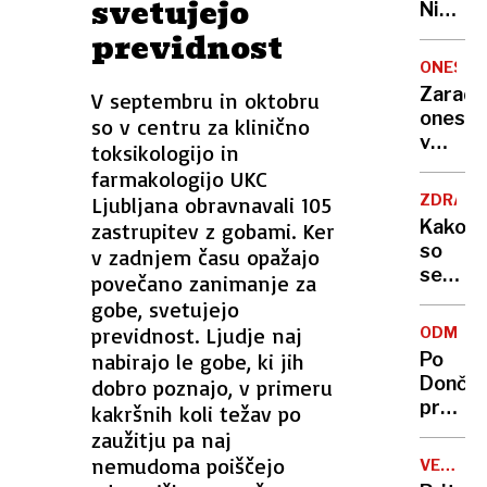
svetujejo
Nikoli
nisem
previdnost
pomisli
ONESNA
da je
Zaradi
V septembru in oktobru
to v
onesna
so v centru za klinično
moji
v
toksikologijo in
Ljublja
delu
farmakologijo UKC
sploh
Logat
mogoč
ZDRAVS
Ljubljana obravnavali 105
voda
Kako
zastrupitev z gobami. Ker
nepitn
so
v zadnjem času opažajo
se
povečano zanimanje za
zasuka
gobe, svetujejo
cilji
previdnost. Ljudje naj
ODMEV
Golobo
nabirajo le gobe, ki jih
Po
vlade
Dončić
dobro poznajo, v primeru
prodaji
kakršnih koli težav po
Karma
zaužitju pa naj
je
nemudoma poiščejo
VELIKA
psica,
BRITANI