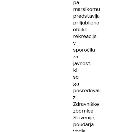
pa
marsikomu
predstavlja
priljubljeno
obliko
rekreacije,
v
sporočilu
za
javnost,
ki
so
ga
posredovali
z
Zdravniške
zbornice
Slovenije,
poudarja
vodja