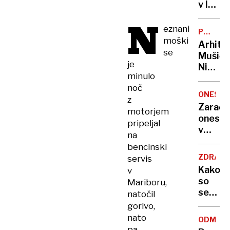
zadavil
v lov
ženo
na
N
nov
eznani
POTNIŠK
Guinne
moški
CENTER
Arhite
rekord
se
Mušič:
je
Nikoli
minulo
nisem
noč
pomisli
ONESNA
z
da je
Zaradi
motorjem
to v
onesna
pripeljal
moji
v
Ljublja
na
delu
sploh
bencinski
Logat
mogoč
ZDRAVS
servis
voda
Kako
v
nepitn
so
Mariboru,
se
natočil
zasuka
gorivo,
cilji
nato
ODMEV
Golobo
pa