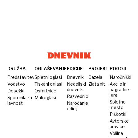
DRUŽBA
OGLAŠEVANJE
EDICIJE
PROJEKTI
POGOJI
Predstavitev
Spletni oglasi
Dnevnik
Gazela
Naročniški
Vodstvo
Tiskani oglasi
Nedeljski
Zlata nit
Akcije in
dnevnik
nagradne
Dosežki
Osmrtnice
igre
Razvedrilo
Sporočila za
Mali oglasi
Spletno
javnost
Naročanje
mesto
edicij
Piškotki
Avtorske
pravice
Volilna