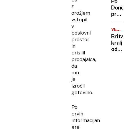
Po
vlade
z
Dončić
orožjem
prodaji
vstopil
Karma
v
je
VELIKA
poslovni
psica,
BRITANI
Britan
Nico
prostor
kralj
pa
in
odpove
njen
prisilil
obvezn
sin
prodajalca,
zaradi
da
strans
mu
učinko
je
zdravlj
izročil
raka
gotovino.
Po
prvih
informacijah
gre