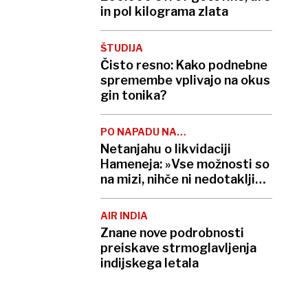
in pol kilograma zlata
ŠTUDIJA
Čisto resno: Kako podnebne
spremembe vplivajo na okus
gin tonika?
PO NAPADU NA
BOLNIŠNICO
Netanjahu o likvidaciji
Hameneja: »Vse možnosti so
na mizi, nihče ni nedotakljiv«;
Slovenija umaknila
diplomate iz Teherana
AIR INDIA
Znane nove podrobnosti
preiskave strmoglavljenja
indijskega letala