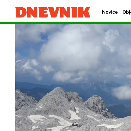
Novice
Obj