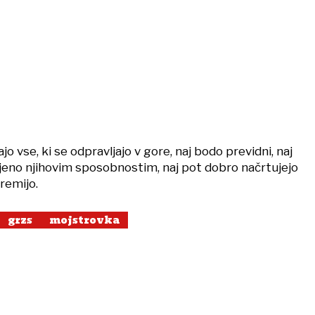
o vse, ki se odpravljajo v gore, naj bodo previdni, naj
ojeno njihovim sposobnostim, naj pot dobro načrtujejo
remijo.
grzs
mojstrovka