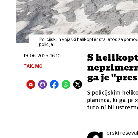
Policijski in vojaški helikopter sta letos za pomo
policija
S helikopt
19. 06. 2025, 16.10
neprimern
TAK, MG
ga je "pre
S policijskim heli
planinca, ki ga je 
turo ni bil ustrez
orski reševa