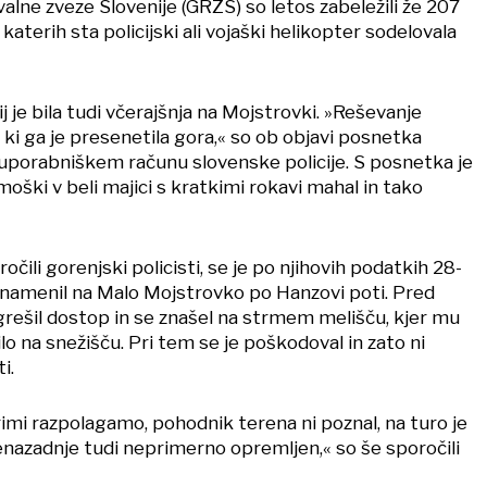
alne zveze Slovenije (GRZS) so letos zabeležili že 207
v katerih sta policijski ali vojaški helikopter sodelovala
j je bila tudi včerajšnja na Mojstrovki. »Reševanje
ki ga je presenetila gora,« so ob objavi posnetka
 uporabniškem računu slovenske policije. S posnetka je
moški v beli majici s kratkimi rokavi mahal in tako
čili gorenjski policisti, se je po njihovih podatkih 28-
 namenil na Malo Mojstrovko po Hanzovi poti. Pred
rešil dostop in se znašel na strmem melišču, kjer mu
lo na snežišču. Pri tem se je poškodoval in zato ni
ti.
imi razpolagamo, pohodnik terena ni poznal, na turo je
nenazadnje tudi neprimerno opremljen,« so še sporočili