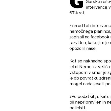
G
Gorske rešev
intervencij, 
67-krat.
Ena od teh intervenci
nemočnega planinca, 
zapisali na facebook
razvidno, kako jim je 
opozoril nase.
Kot so naknadno sporo
letni Nemec z Vršiča
vstopom v smer je zg
je ob povratku zdrsni
mogel nadaljevati po
»Po podatkih, s kater
bil nepripravljen in 
policisti.