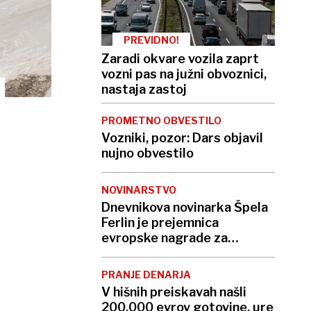
PREVIDNO!
Zaradi okvare vozila zaprt
vozni pas na južni obvoznici,
nastaja zastoj
PROMETNO OBVESTILO
Vozniki, pozor: Dars objavil
nujno obvestilo
NOVINARSTVO
Dnevnikova novinarka Špela
Ferlin je prejemnica
evropske nagrade za
odličnost
PRANJE DENARJA
V hišnih preiskavah našli
200.000 evrov gotovine, ure