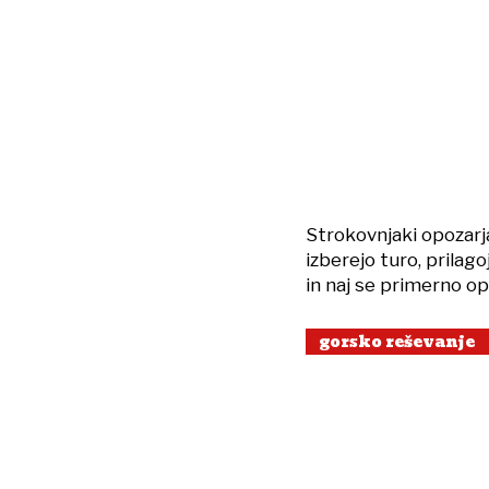
Strokovnjaki opozarjaj
izberejo turo, prilag
in naj se primerno op
gorsko reševanje