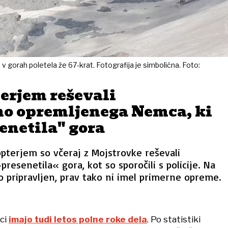
č v gorah poletela že 67-krat. Fotografija je simbolična. Foto:
erjem reševali
o opremljenega Nemca, ki
senetila" gora
kopterjem so včeraj z Mojstrovke reševali
»presenetila« gora, kot so sporočili s policije. Na
no pripravljen, prav tako ni imel primerne opreme.
lci
imajo tudi letos polne roke dela
. Po statistiki