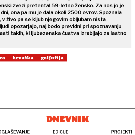
enski zvezi pretental 59-letno žensko. Za nos jo je
o dni, ona pa mu je dala okoli 2500 evrov. Spoznala
, v živo pa se kljub njegovim obljubam nista
 ljudi opozarjajo, naj bodo previdni pri spoznavanju
lasti takih, ki ljubezenska čustva izrabljajo za lastno
ra
hrvaška
goljufija
OGLAŠEVANJE
EDICIJE
PROJEKTI