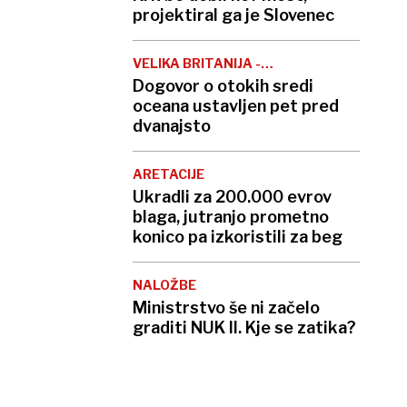
projektiral ga je Slovenec
VELIKA BRITANIJA -
MAVRICIJ
Dogovor o otokih sredi
oceana ustavljen pet pred
dvanajsto
ARETACIJE
Ukradli za 200.000 evrov
blaga, jutranjo prometno
konico pa izkoristili za beg
NALOŽBE
Ministrstvo še ni začelo
graditi NUK II. Kje se zatika?