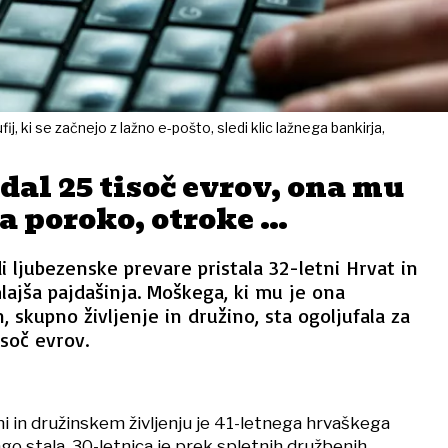
ij, ki se začnejo z lažno e-pošto, sledi klic lažnega bankirja,
 dal 25 tisoč evrov, ona mu
la poroko, otroke …
i ljubezenske prevare pristala 32-letni Hrvat in
lajša pajdašinja. Moškega, ki mu je ona
n, skupno življenje in družino, sta ogoljufala za
isoč evrov.
zni in družinskem življenju je 41-letnega hrvaškega
ago stala. 30-letnica je prek spletnih družbenih