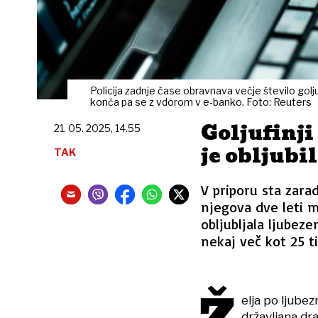
Policija zadnje čase obravnava večje število goljuf
konča pa se z vdorom v e-banko. Foto: Reuters
Goljufinji
21. 05. 2025, 14.55
je obljubi
TAK
V priporu sta zarad
njegova dve leti m
obljubljala ljubeze
nekaj več kot 25 t
elja po ljube
državljana dr