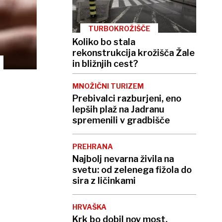
TURBOKROŽIŠČE
Koliko bo stala
rekonstrukcija krožišča Žale
in bližnjih cest?
MNOŽIČNI TURIZEM
Prebivalci razburjeni, eno
lepših plaž na Jadranu
spremenili v gradbišče
PREHRANA
Najbolj nevarna živila na
svetu: od zelenega fižola do
sira z ličinkami
HRVAŠKA
Krk bo dobil nov most,