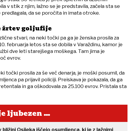
la v stik z njim, lažno se je predstavila, začela sta se
e predlagala, da se poročita in imata otroke.
 žrtev goljufije
zlične stvari, na neki točki pa ga je ženska prosila za
10. februarja letos sta se dobila v Varaždinu, kamor je
ružbi dve leti starejšega moškega. Tam jima je
oč evrov.
ki točki prosila za še več denarja, je moški posumil, da
ljenca pa prijavil policiji. Preiskava je pokazala, da ga
etentala in ga oškodovala za 25.100 evrov. Pristala sta
 je ljubezen …
v bližini Osijeka iščejo osumljenca, ki je z lažnimi