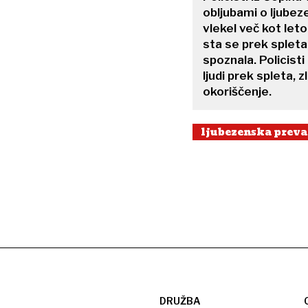
obljubami o ljubez
vlekel več kot let
sta se prek spleta
spoznala. Policisti
ljudi prek spleta, z
okoriščenje.
ljubezenska preva
DRUŽBA