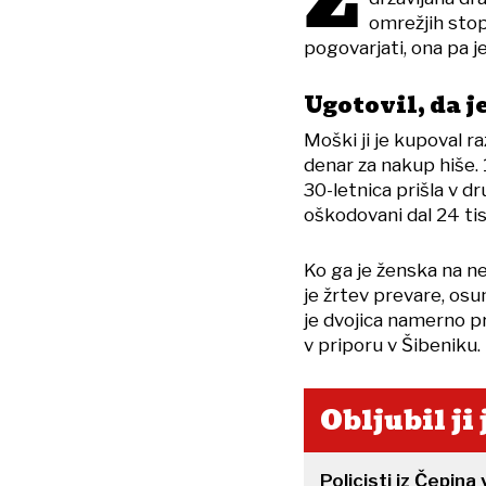
Ž
omrežjih stopi
pogovarjati, ona pa j
Ugotovil, da je
Moški ji je kupoval ra
denar za nakup hiše. 
30-letnica prišla v d
oškodovani dal 24 tis
Ko ga je ženska na ne
je žrtev prevare, osum
je dvojica namerno pr
v priporu v Šibeniku.
Obljubil ji
Policisti iz Čepina 