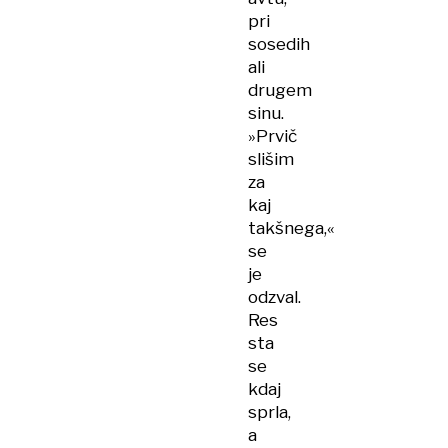
pri
sosedih
ali
drugem
sinu.
»Prvič
slišim
za
kaj
takšnega,«
se
je
odzval.
Res
sta
se
kdaj
sprla,
a