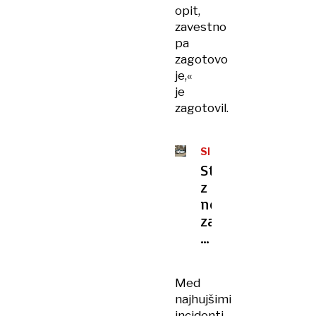
opit,
zavestno
pa
zagotovo
je,«
je
zagotovil.
SRBIJA
Starša
z
nožem
zabodel
več
kot
stokrat
Med
najhujšimi
incidenti