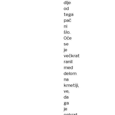
dlje
od
tega
pač
ni
šlo.
Oče
se
je
večkrat
ranil
med
delom
na
kmetiji,
ve,
da
ga
je
enkrat