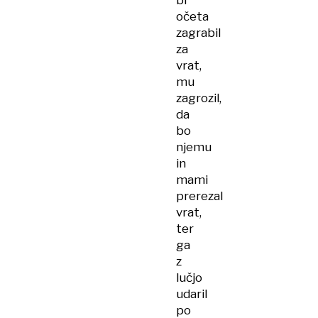
bi
očeta
zagrabil
za
vrat,
mu
zagrozil,
da
bo
njemu
in
mami
prerezal
vrat,
ter
ga
z
lučjo
udaril
po