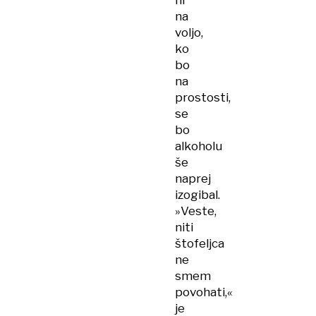
ni
na
voljo,
ko
bo
na
prostosti,
se
bo
alkoholu
še
naprej
izogibal.
»Veste,
niti
štofeljca
ne
smem
povohati,«
je