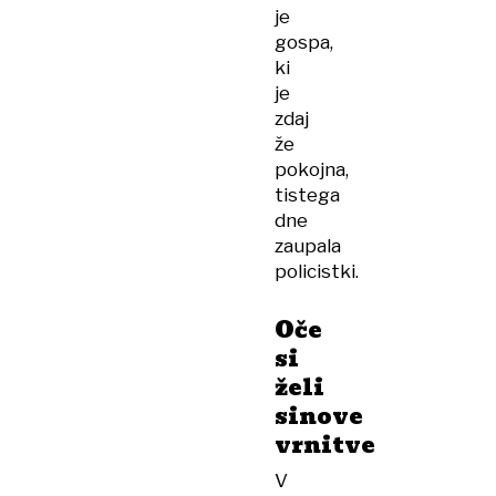
je
gospa,
ki
je
zdaj
že
pokojna,
tistega
dne
zaupala
policistki.
Oče
si
želi
sinove
vrnitve
V