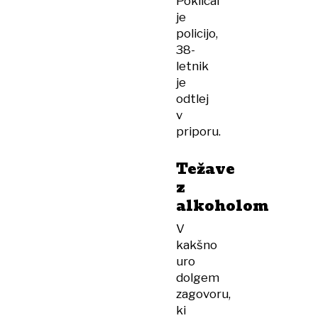
Poklical
je
policijo,
38-
letnik
je
odtlej
v
priporu.
Težave
z
alkoholom
V
kakšno
uro
dolgem
zagovoru,
ki