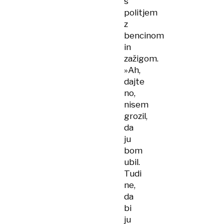
s
politjem
z
bencinom
in
zažigom.
»Ah,
dajte
no,
nisem
grozil,
da
ju
bom
ubil.
Tudi
ne,
da
bi
ju