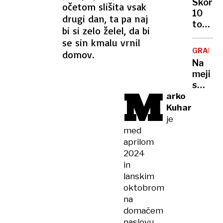
Ukraji
Skoraj
očetom slišita vsak
na
10
drugi dan, ta pa naj
zabojn
ton
sredi
bi si zelo želel, da bi
pršuta
prome
se sin kmalu vrnil
bo
GRADIŠ
domov.
romalo
Na
v
meji
uničenj
s
M
lastnik
Hrvašk
arko
ni
pozabi
Kuhar
imel
ženo
je
niti
in
med
enega
odpelja
aprilom
dokum
proti
2024
Nemčiji
in
"Mislil
lanskim
sem,
oktobrom
da
na
se
domačem
šali"
naslovu