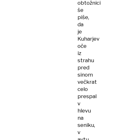
obtožnici
še
piše,
da
je
Kuharjev
oče
iz
strahu
pred
sinom
večkrat
celo
prespal
v
hlevu
na
seniku,
v
avtu,