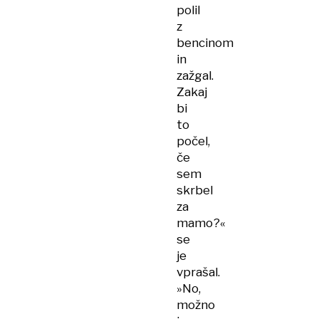
polil
z
bencinom
in
zažgal.
Zakaj
bi
to
počel,
če
sem
skrbel
za
mamo?«
se
je
vprašal.
»No,
možno