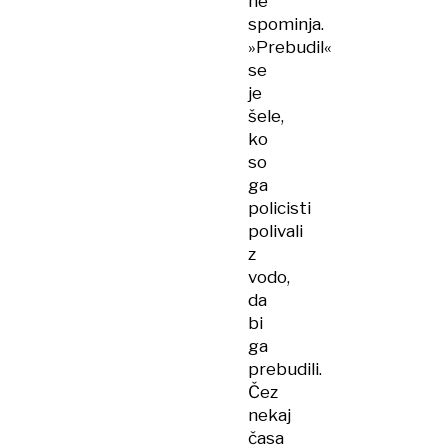
ne
spominja.
»Prebudil«
se
je
šele,
ko
so
ga
policisti
polivali
z
vodo,
da
bi
ga
prebudili.
Čez
nekaj
časa