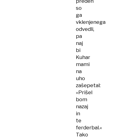
preden
so
ga
vklenjenega
odvedli,
pa
naj
bi
Kuhar
mami
na
uho
zašepetal:
»Prišel
bom
nazaj
in
te
ferderbal.«
Tako