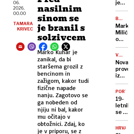
jedrski
06.
nasilnim
2026,
svetiln
00.00
sinom se
so
BREZ
postali
TAMARA
DLAKE
je branil s
Marko
radioa
NA
KRIVEC
Milić
solzivcem
JEZIKU
tempir
o
bombe
odločit
Marko Kuhar je
ki ga
VOJNA
zanikal, da bi
je
V
Nova
stala
staršema grozil z
UKRAJIN
provok
NBA-
bencinom in
iz
pokojni
zažigom, kakor tudi
Kremlj
»Norma
fizične napade
Putin
da
PORTO
nanju. Zagotovo se
razburi
sem
19-
ga nobeden od
Evropo
to
letnik
z
njiju ni bal, kakor
storil«
se je
napove
mu očitajo v
pred
o
obtožnici. Zdaj, ko
policis
usodi
HRVAŠK
je v priporu, se z
»skril«