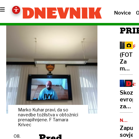
Novice
O
PRI
OPA
ME
(FOTO)
Za
medve
v
kočev
INS
gozdov
EU
Skozi
dan
evrops
v
zaposli
družbi
Marko Kuhar pravi, da so
labirin
navedbe tožilstva v obtožnici
divjih
brez
prenapihnjene. F Tamara
NEVARN
zveri
Krivec
DEDIŠČ
pomoč
Zapušč
države
Pred
sovjet
08.