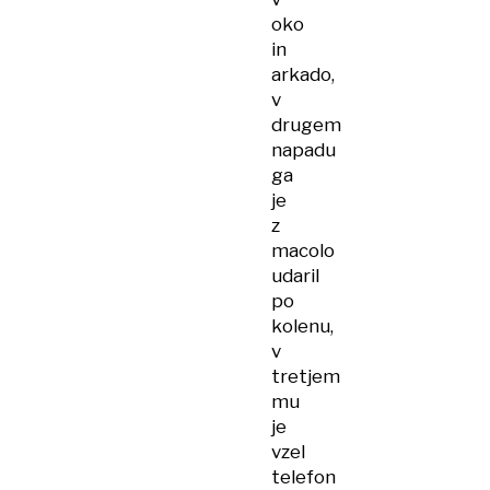
oko
in
arkado,
v
drugem
napadu
ga
je
z
macolo
udaril
po
kolenu,
v
tretjem
mu
je
vzel
telefon