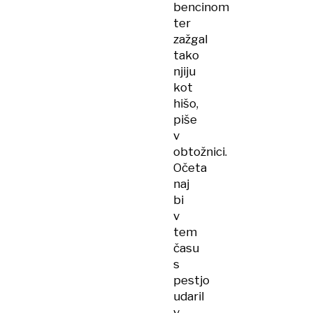
bencinom
ter
zažgal
tako
njiju
kot
hišo,
piše
v
obtožnici.
Očeta
naj
bi
v
tem
času
s
pestjo
udaril
v