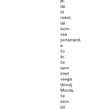
je,
da
bi
rekel,
da
bom
vse
potamanil,
a
to
le,
če
sem
imel
vsega
dovolj.
Morda,
če
sem
bil