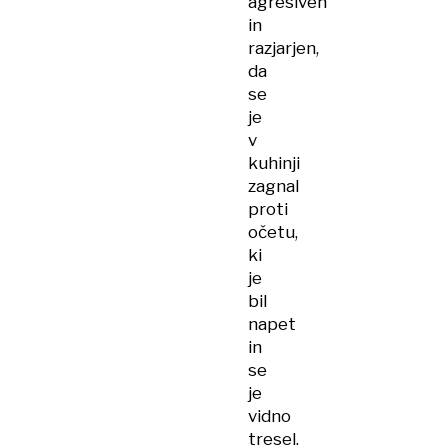
agresiven
in
razjarjen,
da
se
je
v
kuhinji
zagnal
proti
očetu,
ki
je
bil
napet
in
se
je
vidno
tresel.