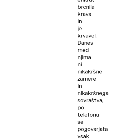
brcnila
krava
in
je
krvavel.
Danes
med
njima
ni
nikakršne
zamere
in
nikakršnega
sovraštva,
po
telefonu
se
pogovarjata
vsak