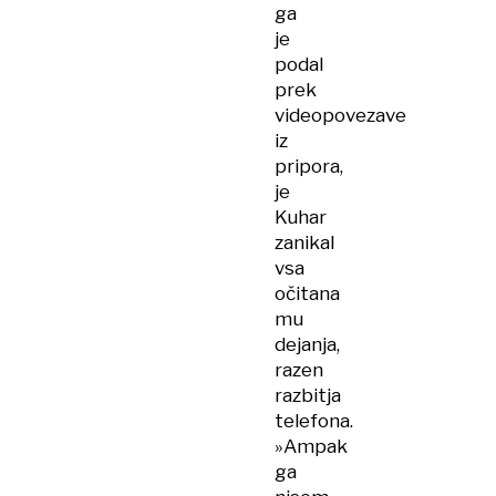
ga
je
podal
prek
videopovezave
iz
pripora,
je
Kuhar
zanikal
vsa
očitana
mu
dejanja,
razen
razbitja
telefona.
»Ampak
ga