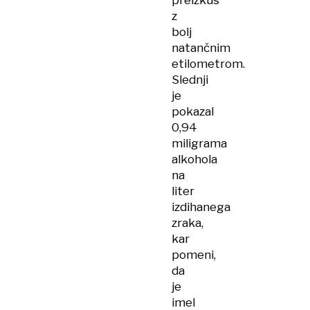
preizkus
z
bolj
natančnim
etilometrom.
Slednji
je
pokazal
0,94
miligrama
alkohola
na
liter
izdihanega
zraka,
kar
pomeni,
da
je
imel