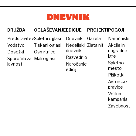
DRUŽBA
OGLAŠEVANJE
EDICIJE
PROJEKTI
POGOJI
Predstavitev
Spletni oglasi
Dnevnik
Gazela
Naročniški
Vodstvo
Tiskani oglasi
Nedeljski
Zlata nit
Akcije in
dnevnik
nagradne
Dosežki
Osmrtnice
igre
Razvedrilo
Sporočila za
Mali oglasi
Spletno
javnost
Naročanje
mesto
edicij
Piškotki
Avtorske
pravice
Volilna
kampanja
Zasebnost