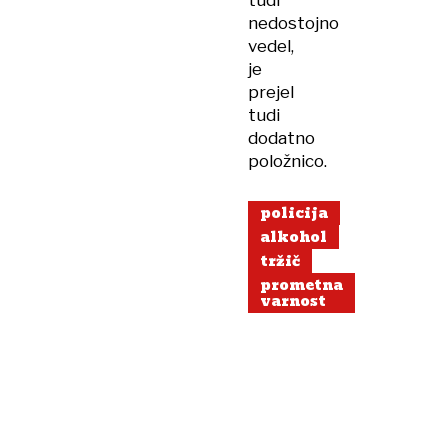
tudi
nedostojno
vedel,
je
prejel
tudi
dodatno
položnico.
policija
alkohol
tržič
prometna
varnost