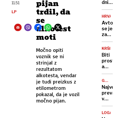
pijan
se
dni
11.51
nekoč
po
trdil, da
LP
pozabl
poškod
HRVAŠK
se
izdelki
se je
Avtob
vrnil
alkotest
se je
simbol
moti
zatakni
Polhov
na
Gradca
vstopn
ki je
KRŠITV
Močno opiti
rampi
zdaj
Biti
voznik se ni
trajekt
višji
prost,
strinjal z
potniki
a
rezultatom
so
ves
alkotesta, vendar
ga
čas
tresli
je tudi preizkus z
GREGOR
doseglj
MACGR
in
Največ
etilometrom
kje
potiska
prevar
pokazal, da je vozil
se
v
močno pijan.
konča
zgodovi
pravic
ljudem
do
LOGATE
prodaj