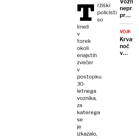
T
odklop
Voznic
državo,
ržiški
neprav
ki
policisti
prehite
sploh
so
življen
ni
imeli
motori
obstaj
VOJNA
v
je
Krvava
torek
ogrož
noč
okoli
v
enajstih
Ukrajin
zvečer
rakete
v
ubijale
postopku
v
30-
Harkiv
letnega
droni
voznika,
udarili
za
po
katerega
Rusiji
se
je
izkazalo,