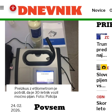
Novice
O
PRI
ZD
Trump
pred
najtež
politič
preizk
RE
številk
Sloven
so
pijemo
rekord
vse
nizke
Preizkus z etilometrom je
manj
potrdil, da je 30-letnik vozil
mleka,
močno pijan. Foto: Policija
OBNOVA
vračaj
Skoraj
Povsem
24. 02.
pa
leto
2026,