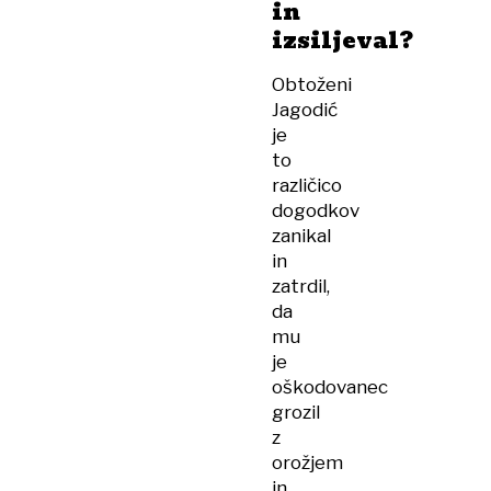
in
izsiljeval?
Obtoženi
Jagodić
je
to
različico
dogodkov
zanikal
in
zatrdil,
da
mu
je
oškodovanec
grozil
z
orožjem
in