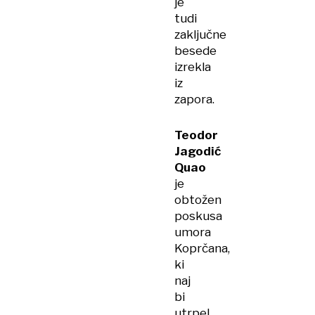
je
tudi
zaključne
besede
izrekla
iz
zapora.
Teodor
Jagodić
Quao
je
obtožen
poskusa
umora
Koprčana,
ki
naj
bi
utrpel