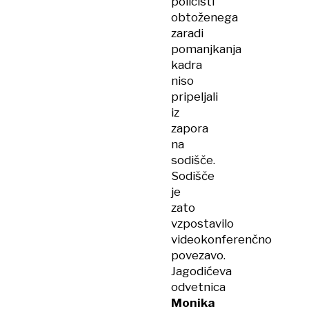
policisti
obtoženega
zaradi
pomanjkanja
kadra
niso
pripeljali
iz
zapora
na
sodišče.
Sodišče
je
zato
vzpostavilo
videokonferenčno
povezavo.
Jagodićeva
odvetnica
Monika