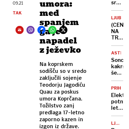
umora:
zmanjš
sredi
09.21
naročil
noči
med
TAK
s
požgal
LJUBLJ
spanjem
Temuj
palest
(CENE
in
vas
ga je
NA
Sheina
na
napadel
TRŽNIC
Zahod
Vročin
z ježevko
bregu,
uničuj
več
ASTRON
pridelk
ranjeni
Sonce,
lubeni
Na koprskem
kakršn
pa
sodišču so v sredo
še
še
zaključili sojenje
nismo
nikoli
Teodorju Jagodiću
videli:
niso
PRIHOD
Quau za poskus
novi
bile
Elektr
umora Koprčana.
posnet
tako
potniš
razkrili
Tožilstvo zanj
sladke
letala
doslej
predlaga 17-letno
niso
neznan
zaporno kazen in
več
podrob
LJUBLJ
izgon iz države.
le
KOPALI