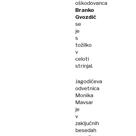
oškodovanca
Branko
Gvozdić
se
je
s
tožilko
v
celoti
strinjal.
Jagodićeva
odvetnica
Monika
Mavsar
je
v
zaključnih
besedah