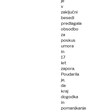
je
v
zaključni
besedi
predlagala
obsodbo
za
poskus
umora
in
17
let
zapora.
Poudarila
je,
da
kraj
dogodka
in
pomanjkanje