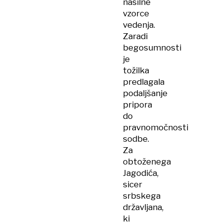
nasilne
vzorce
vedenja.
Zaradi
begosumnosti
je
tožilka
predlagala
podaljšanje
pripora
do
pravnomočnosti
sodbe.
Za
obtoženega
Jagodića,
sicer
srbskega
državljana,
ki