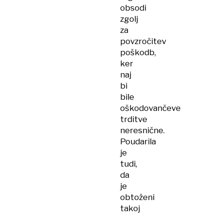
obsodi
zgolj
za
povzročitev
poškodb,
ker
naj
bi
bile
oškodovančeve
trditve
neresnične.
Poudarila
je
tudi,
da
je
obtoženi
takoj