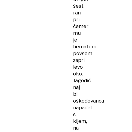
šest
ran,
pri
čemer
mu
je
hematom
povsem
zaprl
levo
oko.
Jagodić
naj
bi
oškodovanca
napadel
s
kijem,
na