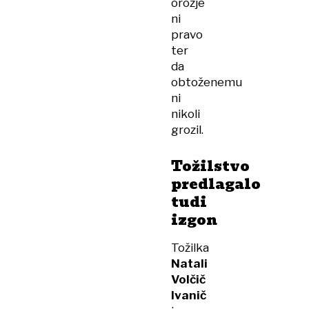
orožje
ni
pravo
ter
da
obtoženemu
ni
nikoli
grozil.
Tožilstvo
predlagalo
tudi
izgon
Tožilka
Natali
Volčič
Ivanič