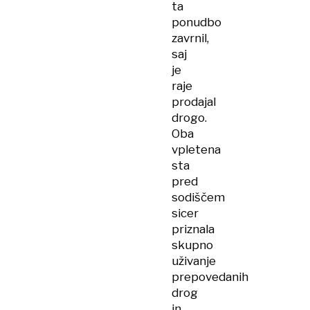
ta
ponudbo
zavrnil,
saj
je
raje
prodajal
drogo.
Oba
vpletena
sta
pred
sodiščem
sicer
priznala
skupno
uživanje
prepovedanih
drog
in