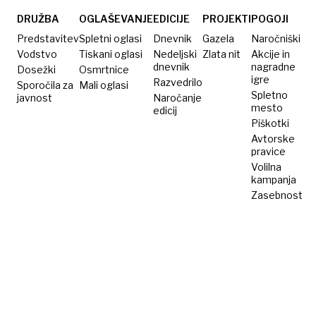
DRUŽBA
OGLAŠEVANJE
EDICIJE
PROJEKTI
POGOJI
Predstavitev
Spletni oglasi
Dnevnik
Gazela
Naročniški
Vodstvo
Tiskani oglasi
Nedeljski
Zlata nit
Akcije in
dnevnik
nagradne
Dosežki
Osmrtnice
igre
Razvedrilo
Sporočila za
Mali oglasi
Spletno
javnost
Naročanje
mesto
edicij
Piškotki
Avtorske
pravice
Volilna
kampanja
Zasebnost