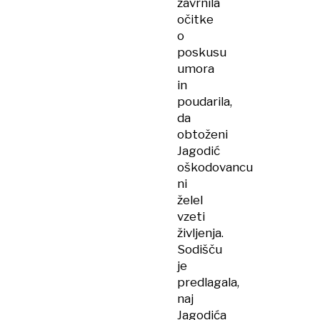
zavrnila
očitke
o
poskusu
umora
in
poudarila,
da
obtoženi
Jagodić
oškodovancu
ni
želel
vzeti
življenja.
Sodišču
je
predlagala,
naj
Jagodića