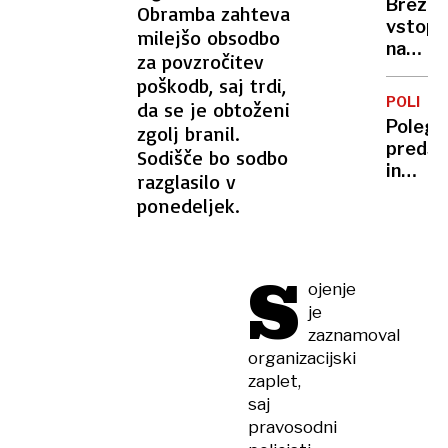
Brezpl
Obramba zahteva
oddalj
vstopn
milejšo obsodbo
prihod
na
po
za povzročitev
kopališ
Evropi
poškodb, saj trdi,
kakšno
bi
POLITIK
da se je obtoženi
je
lahko
Poleg
zgolj branil.
stanje
z
predse
Sodišče bo sodbo
na
njimi
in
razglasilo v
bazeni
leteli
sopotn
ponedeljek.
že v
poškod
nekaj
tudi
letih
policis
S
voznik
ojenje
je
zaznamoval
organizacijski
zaplet,
saj
pravosodni