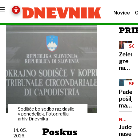
Novice
O
PRI
SOD
Zelens
gre
na
obisk
k
SPL
Vučiću
NAK
Padec
"To
pošiljk
je
malih
udarec
Sodišče bo sodbo razglasilo
vredno
v ponedeljek. Fotografija:
v
novi
arhiv Dnevnika
NEZAKO
obraz
NASELB
strošk
Judovs
Poskus
Rusom
14. 05.
že
naselje
2026,