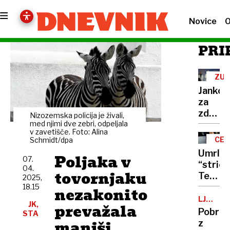
Novice
O
PRI
ZUN
POL
Jankov
za
zdaj
Nizozemska policija je živali,
ostaja
med njimi dve zebri, odpeljala
v zavetišče. Foto: Alina
nesoje
CER
Schmidt/dpa
politič
Umrl
Poljaka v
adut
07.
“stric
04.
srbske
tovornjaku
Ted”,
2025,
predse
ki je
18.15
nezakonito
zlorabl
LJUBLJA
JK,
prevažala
ŽUPAN
minist
Pobrat
STA
in
manjši
z