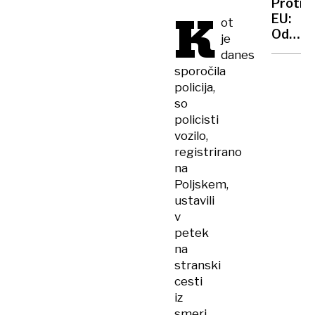
Protip
K
izvoz
ZDA
EU:
ot
avtomo
Odpra
je
v
carine
danes
ZDA
sporočila
policija,
so
policisti
vozilo,
registrirano
na
Poljskem,
ustavili
v
petek
na
stranski
cesti
iz
smeri