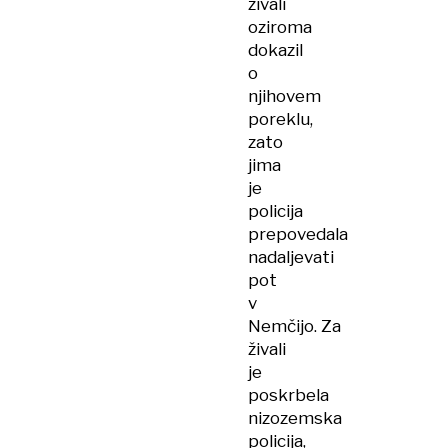
živali
oziroma
dokazil
o
njihovem
poreklu,
zato
jima
je
policija
prepovedala
nadaljevati
pot
v
Nemčijo. Za
živali
je
poskrbela
nizozemska
policija,