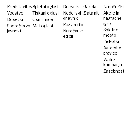
Predstavitev
Spletni oglasi
Dnevnik
Gazela
Naročniški
Vodstvo
Tiskani oglasi
Nedeljski
Zlata nit
Akcije in
dnevnik
nagradne
Dosežki
Osmrtnice
igre
Razvedrilo
Sporočila za
Mali oglasi
Spletno
javnost
Naročanje
mesto
edicij
Piškotki
Avtorske
pravice
Volilna
kampanja
Zasebnost