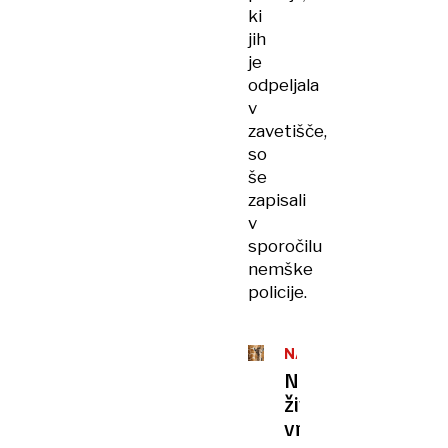
ki
jih
je
odpeljala
v
zavetišče,
so
še
zapisali
v
sporočilu
nemške
policije.
NARAŠČAJ
Nemški
živalski
vrt