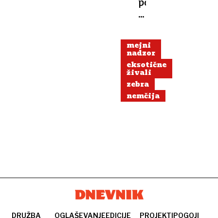
po
40
letih
dočakal
mejni
skotitev
nadzor
ogrožene
eksotične
žirafe
živali
zebra
nemčija
DRUŽBA
OGLAŠEVANJE
EDICIJE
PROJEKTI
POGOJI