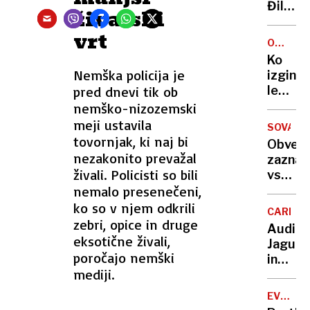
semeni
Đilaso
živalski
prijatel
vrt
z
OSKRBA
Vučić
Z
Ko
VODO
Nemška policija je
izginej
pred dnevi tik ob
ledenik
izginej
nemško-nizozemski
tudi
meji ustavila
SOVA
njihove
tovornjak, ki naj bi
Obvešč
zaloge
nezakonito prevažal
zaznav
vode
živali. Policisti so bili
vse
nemalo presenečeni,
več
prorus
ko so v njem odkrili
CARINE
kibern
zebri, opice in druge
Audi,
napado
eksotične živali,
Jaguar
poročajo nemški
in
mediji.
Land
Rover
EVROPS
zaustav
UNIJA-