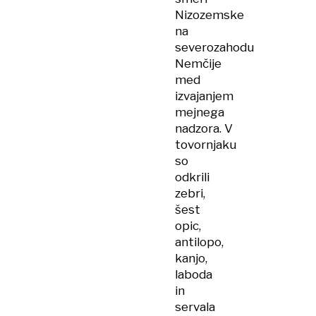
Nizozemske
na
severozahodu
Nemčije
med
izvajanjem
mejnega
nadzora. V
tovornjaku
so
odkrili
zebri,
šest
opic,
antilopo,
kanjo,
laboda
in
servala