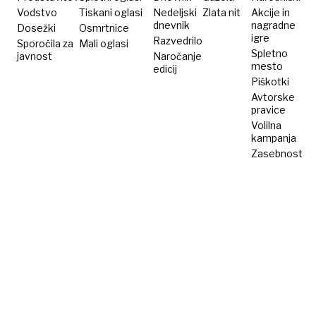
Vodstvo
Tiskani oglasi
Nedeljski
Zlata nit
Akcije in
dnevnik
nagradne
Dosežki
Osmrtnice
igre
Razvedrilo
Sporočila za
Mali oglasi
Spletno
javnost
Naročanje
mesto
edicij
Piškotki
Avtorske
pravice
Volilna
kampanja
Zasebnost