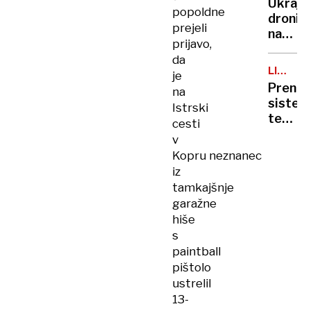
Ukrajin
hoče
popoldne
droni
odločn
prejeli
nad
v
prijavo,
Moskv
politik
da
in
LIGA
je
Sankt
ABA
Prenovi
na
Peterb
sistem
Istrski
tekmov
cesti
Olimpi
v
bo
Kopru neznanec
igrala
iz
proti
tamkajšnje
Iliriji
garažne
hiše
s
paintball
pištolo
ustrelil
13-