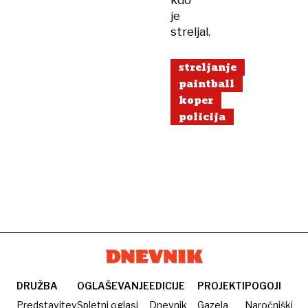
kdo
je
streljal.
streljanje
paintball
koper
policija
DRUŽBA
OGLAŠEVANJE
EDICIJE
PROJEKTI
POGOJI
Predstavitev
Spletni oglasi
Dnevnik
Gazela
Naročniški