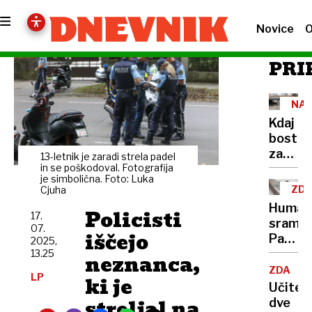
Novice
O
PRI
NAL
Kdaj
bosta
zaključ
13-letnik je zaradi strela padel
poglob
in se poškodoval. Fotografija
je simbolična. Foto: Luka
in
ZD
Cjuha
odvodn
Humani
Policisti
podvo
17.
sramot
07.
na
iščejo
Paketi
2025,
Dunajs
obtičal
13.25
neznanca,
v
ZDA
LP
ki je
skladiš
Učitelj
zažgali
streljal na
dve