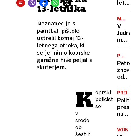
bodo
leti
13-letnika
500
spolno
ton
zlorabl
MORSKI
hrane
Neznanec je s
14-
PAJEK
V
letnika
paintball pištolo
Jadra
dajala
ustrelil komaj 13-
morju
mu
letnega otroka, ki
posnel
je
se je mimo koprske
eno
tudi
PO
garažne hiše peljal s
najbolj
NAPOVE
droge
Petrol
skuterjem.
strupe
in
znova
rib:
alkohol
odprl
Boleči
vse
je
K
štiri
oprski
nepopi
PREIGR
manjše
policisti
Politič
poslov
so
presad
v
nadzor
sredo
in
Cerkev
ob
VOJNA
ki
šestih