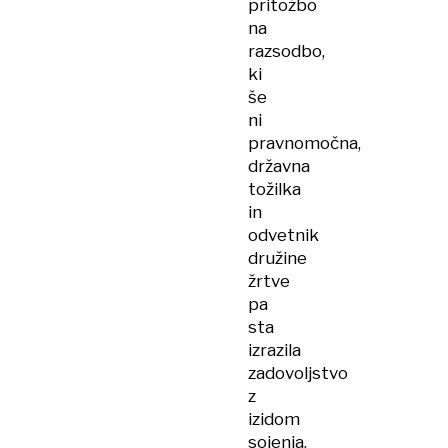
pritožbo
na
razsodbo,
ki
še
ni
pravnomočna,
državna
tožilka
in
odvetnik
družine
žrtve
pa
sta
izrazila
zadovoljstvo
z
izidom
sojenja.