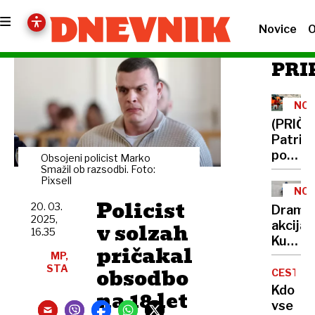
Novice
O
PRI
NOR
(PRIČE
Patrik
po
Obsojeni policist Marko
sedmi
Smažil ob razsodbi. Foto:
Pixsell
urah
NOR
pod
Policist
20. 03.
Dramat
plazom
2025,
v solzah
akcija:
Misel
16.35
Kuža
na
pričakal
Whisk
MP,
družin
STA
obsodbo
junak
CESTE
me
reševa
Kdo
na 18 let
je
izpod
vse
držala