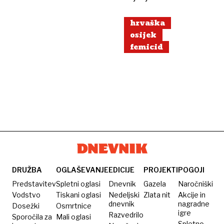
hrvaška
osijek
femicid
DRUŽBA
OGLAŠEVANJE
EDICIJE
PROJEKTI
POGOJI
Predstavitev
Spletni oglasi
Dnevnik
Gazela
Naročniški
Vodstvo
Tiskani oglasi
Nedeljski
Zlata nit
Akcije in
dnevnik
nagradne
Dosežki
Osmrtnice
igre
Razvedrilo
Sporočila za
Mali oglasi
Spletno