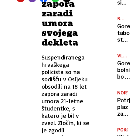
zapora
snežn
si
pri
plazu
želi
zaradi
življen
posel
SPOLNA
umora
preure
ZLORAB
Goren
svojega
krožiš
taborn
Žale?
dekleta
stareši
več
kot
VLADN
Suspendiranega
20
ODLOČI
Gorenj
hrvaškega
let
bolnišn
policista so na
zapora
bo v
sodišču v Osijeku
zaradi
Kranju:
obsodili na 18 let
zlorab
zakaj?
zapora zaradi
mladol
NORVEŠ
umora 21-letne
Potrje
plaz
študentke, s
zasul
katero je bil v
tri
zvezi. Zločin, ki se
Sloven
je zgodil
POKOJN
dva