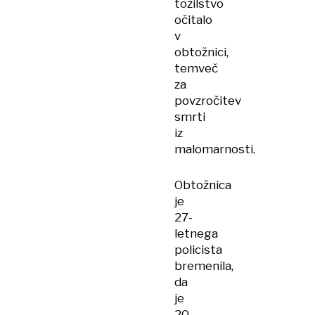
tožilstvo
očitalo
v
obtožnici,
temveč
za
povzročitev
smrti
iz
malomarnosti.
Obtožnica
je
27-
letnega
policista
bremenila,
da
je
20.