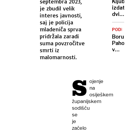
septembra 2023,
Kljub
prežive
je zbudil velik
izdatn
tretjo
dvigo
interes javnosti,
osebo
rast
saj je policija
še
pokojn
mladeniča sprva
iščejo
PODKA
še
pridržala zaradi
Borut
naprej
suma povzročitve
Pahor
zaosta
smrti iz
v
za
semeni
malomarnosti.
rastjo
"Izbira
plač
prosto
je
S
ojenje
stvar
produc
na
osiješkem
županijskem
sodišču
se
je
začelo