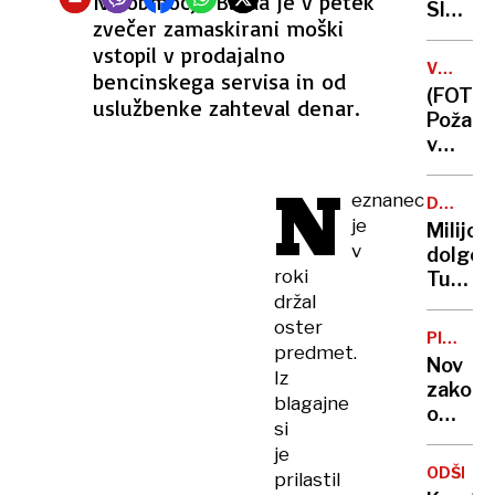
Na območju Bleda je v petek
absolu
Sloveni
zvečer zamaskirani moški
preveč
ni
vstopil v prodajalno
kandid
VZROK
bencinskega servisa in od
za
ŠE
(FOTO)
uslužbenke zahteval denar.
stečaj
NI
Požar
ZNAN
v
Trzinu:
N
72-
eznanec
DRUGI
letnik
TIR
je
Milijon
skrbel
v
dolgov
za
roki
Turkov
89-
držal
do
letno
oster
podizv
nepokr
PISMO
predmet.
ZDRAVN
partne
Nov
Iz
zakon
blagajne
o
si
zdravs
je
dejavno
ODŠKOD
prilastil
Del