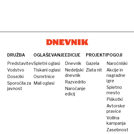
DRUŽBA
OGLAŠEVANJE
EDICIJE
PROJEKTI
POGOJI
Predstavitev
Spletni oglasi
Dnevnik
Gazela
Naročniški
Vodstvo
Tiskani oglasi
Nedeljski
Zlata nit
Akcije in
dnevnik
nagradne
Dosežki
Osmrtnice
igre
Razvedrilo
Sporočila za
Mali oglasi
Spletno
javnost
Naročanje
mesto
edicij
Piškotki
Avtorske
pravice
Volilna
kampanja
Zasebnost