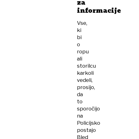
za
informacije
Vse,
ki
bi
o
ropu
ali
storilcu
karkoli
vedeli,
prosijo,
da
to
sporočijo
na
Policijsko
postajo
Bled