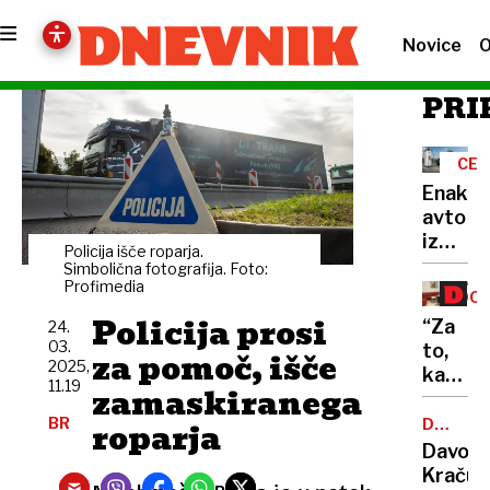
Novice
O
PRI
CEN
AVT
Enak
avto
iz
Policija išče roparja.
iste
Simbolična fotografija. Foto:
Profimedia
tovarn
DO
v
OS
Policija prosi
“Za
24.
Evropi
03.
to,
za pomoč, išče
tudi
2025,
kar
trikrat
11.19
zamaskiranega
bomo
dražji.
dobili,
BR
roparja
DRŽAVN
Kje
PRORA
bomo
Davori
tičijo
plačeva
Kračun
razlog