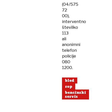
(04/575
72
00),
interventno
številko
113
ali
anonimni
telefon
policije
080
1200.
bled
rop
bencinski
servis