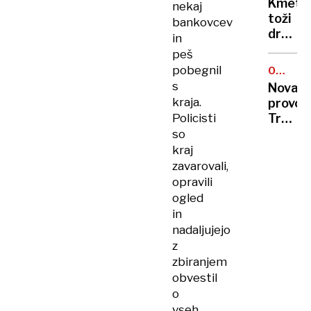
Kmet
nekaj
kadra
toži
bankovcev
bo
državo
in
odšel
za
peš
iz
73
pobegnil
javneg
OZEMEL
tisoč
TEŽNJE
s
sektor
Nova
evrov
kraja.
provoka
zaradi
Policisti
Trump
nezako
na
so
zapora
Grenla
kraj
pošilja
zavarovali,
visoko
opravili
delega
ogled
in
nadaljujejo
z
zbiranjem
obvestil
o
vseh