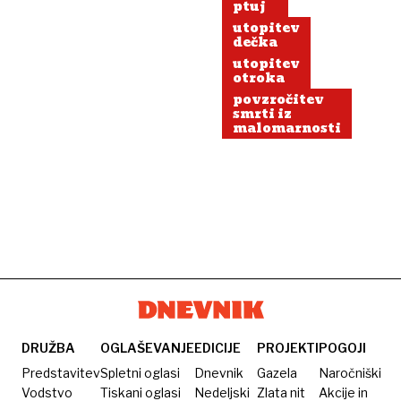
ptuj
utopitev
dečka
utopitev
otroka
povzročitev
smrti iz
malomarnosti
DRUŽBA
OGLAŠEVANJE
EDICIJE
PROJEKTI
POGOJI
Predstavitev
Spletni oglasi
Dnevnik
Gazela
Naročniški
Vodstvo
Tiskani oglasi
Nedeljski
Zlata nit
Akcije in