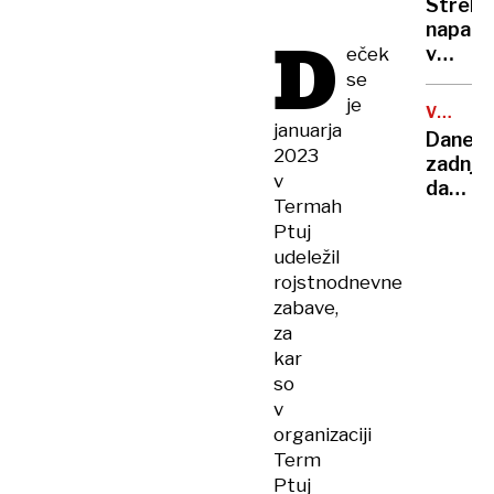
krimin
Strels
moža,
združb
napad
D
sin ji
v
eček
je
Severn
se
govoril
Karolin
je
da
VROČIN
zahtev
januarja
VAL
okreva
Danes
tri
2023
zadnji
življen
v
dan
Termah
rekord
Ptuj
temper
udeležil
prihaja
rojstnodnevne
kratka
zabave,
ohladi
za
kar
so
v
organizaciji
Term
Ptuj