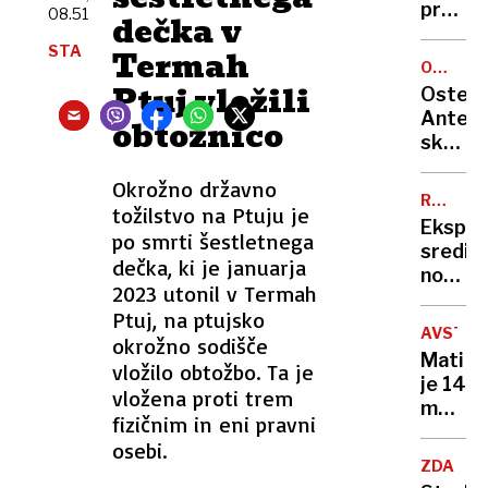
mogoč
pred
08.51
dečka v
prepro
izzivom
STA
namest
Termah
ki ga
OCENA
klime?
je v
GOSTIL
Ptuj vložili
Osteri
zgodov
Antena
obtožnico
prema
skriti
le en
biser
kolesa
Okrožno državno
tik
RAZSTR
tožilstvo na Ptuju je
za
BANKOM
Eksplo
mejo,
po smrti šestletnega
sredi
kjer
dečka, ki je januarja
noči:
za
2023 utonil v Termah
letos
malo
Ptuj, na ptujsko
že
denarj
AVSTRA
okrožno sodišče
15
ješ
Mati
vložilo obtožbo. Ta je
primer
vrhuns
je 14
za
vložena proti trem
mesec
njimi
fizičnim in eni pravni
spala
večino
osebi.
ob
tuje
ZDA
truplu