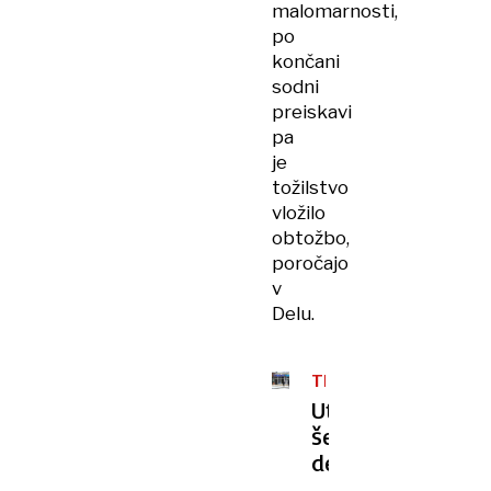
malomarnosti,
po
končani
sodni
preiskavi
pa
je
tožilstvo
vložilo
obtožbo,
poročajo
v
Delu.
TRAGEDIJA
Utopitev
šestletnega
dečka