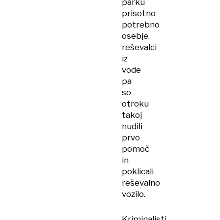
parku
prisotno
potrebno
osebje,
reševalci
iz
vode
pa
so
otroku
takoj
nudili
prvo
pomoč
in
poklicali
reševalno
vozilo.
Kriminalisti