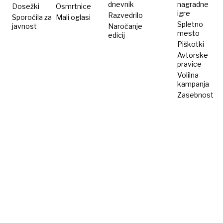
dnevnik
nagradne
Dosežki
Osmrtnice
igre
Razvedrilo
Sporočila za
Mali oglasi
Spletno
javnost
Naročanje
mesto
edicij
Piškotki
Avtorske
pravice
Volilna
kampanja
Zasebnost