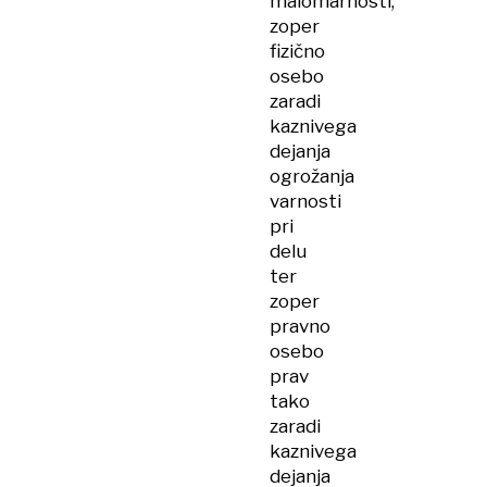
malomarnosti,
zoper
fizično
osebo
zaradi
kaznivega
dejanja
ogrožanja
varnosti
pri
delu
ter
zoper
pravno
osebo
prav
tako
zaradi
kaznivega
dejanja