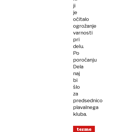
ji
je
očitalo
ogrožanje
varnosti
pri
delu.
Po
poročanju
Dela
naj
bi
šlo
za
predsednico
plavalnega
kluba.
terme