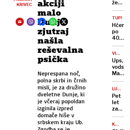
akciji
že
KRIVEC
objavil
malo
fotogra
TUPUNG
Dunjo
s
Hčeri
zjutraj
poslan
po
ki
našla
40
naj
letih
reševalna
bi se
našli
borila
VIŠJE
psička
nahrbt
CENE
za
Ups,
tragič
življen
vodstv
premin
Neprespana noč,
Mavso
alpinis
polna skrbi in črnih
znova
grdo
misli, je za družino
LUKA
spodle
dveletne Dunje, ki
BOHNEC
Pet
je včeraj popoldan
let
izginila izpred
za
domače hiše v
posku
srbskem kraju Ub.
uboja:
KANAL
v 20
Zgodba se je
C0