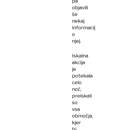
pa
objavili
še
nekaj
informacij
o
njej.
Iskalna
akcija
je
potekala
celo
noč,
preiskali
so
vsa
območja,
kjer
bi