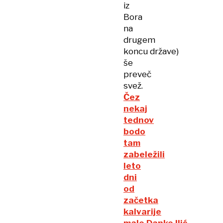
iz
Bora
na
drugem
koncu države)
še
preveč
svež.
Čez
nekaj
tednov
bodo
tam
zabeležili
leto
dni
od
začetka
kalvarije