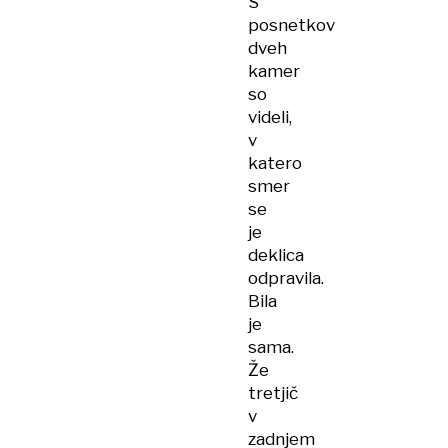
S
posnetkov
dveh
kamer
so
videli,
v
katero
smer
se
je
deklica
odpravila.
Bila
je
sama.
Že
tretjič
v
zadnjem