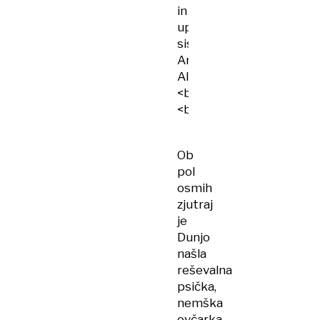
Alert
tudi
pri
nas
Ob
pol
osmih
zjutraj
je
Dunjo
našla
reševalna
psička,
nemška
ovčarka