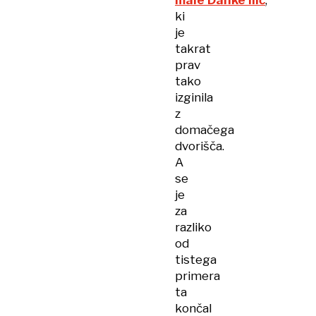
male Danke Ilić
,
ki
je
takrat
prav
tako
izginila
z
domačega
dvorišča.
A
se
je
za
razliko
od
tistega
primera
ta
končal