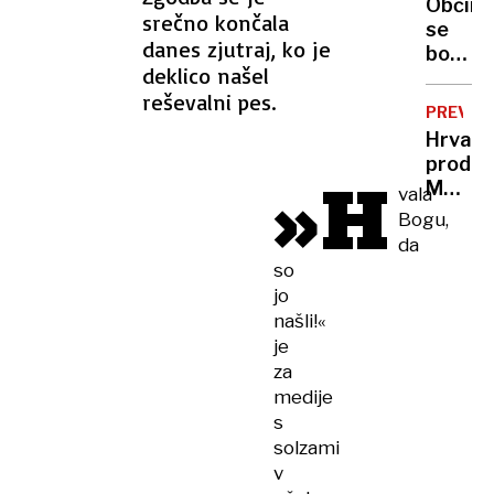
Občina
sekun
srečno končala
se
ga je
danes zjutraj, ko je
bo
osemk
deklico našel
pritoži
zabode
reševalni pes.
zaradi
PREVZE
začasn
Hrvati
prekin
prodaj
»H
posto
Mercat
vala
Kako
Bogu,
naše
da
inform
so
koment
jo
najverj
našli!«
kupec
je
za
medije
s
solzami
v