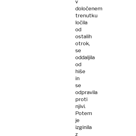
v
določenem
trenutku
ločila
od
ostalih
otrok,
se
oddaljila
od
hiše
in
se
odpravila
proti
njivi.
Potem
je
izginila
z