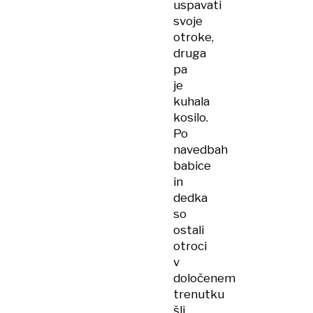
uspavati
svoje
otroke,
druga
pa
je
kuhala
kosilo.
Po
navedbah
babice
in
dedka
so
ostali
otroci
v
določenem
trenutku
šli