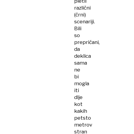
pletli
različni
(črni)
scenariji.
Bili
so
prepričani,
da
deklica
sama
ne
bi
mogla
iti
dlje
kot
kakih
petsto
metrov
stran