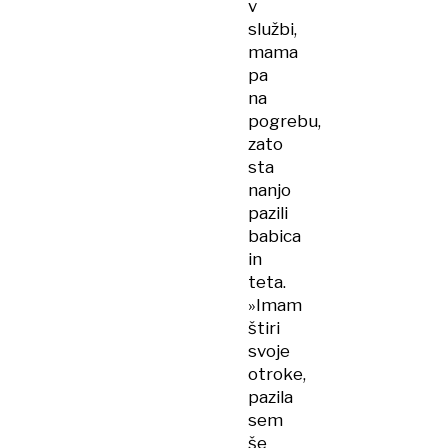
v
službi,
mama
pa
na
pogrebu,
zato
sta
nanjo
pazili
babica
in
teta.
»Imam
štiri
svoje
otroke,
pazila
sem
še