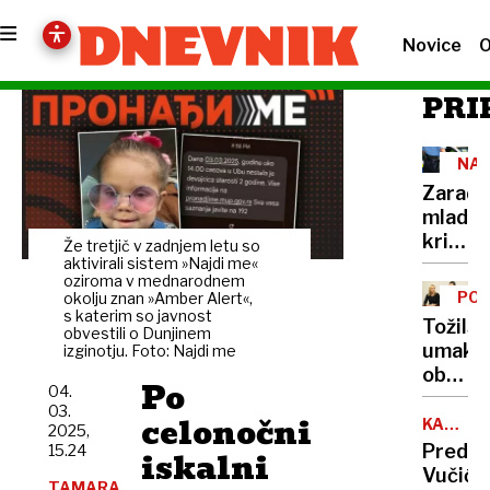
Novice
O
PRI
NAS
Zaradi
mladol
krimin
Že tretjič v zadnjem letu so
aktivir
aktivirali sistem »Najdi me«
oziroma v mednarodnem
tudi
PO
okolju znan »Amber Alert«,
vodnik
s katerim so javnost
GOL
Tožils
obvestili o Dunjinem
policij
umakni
izginotju. Foto: Najdi me
psov
obtožn
Po
04.
zoper
03.
celonočni
Aljo
KAOS
2025,
V
Brglez
Predse
15.24
iskalni
BEOGR
Vučić
TAMARA