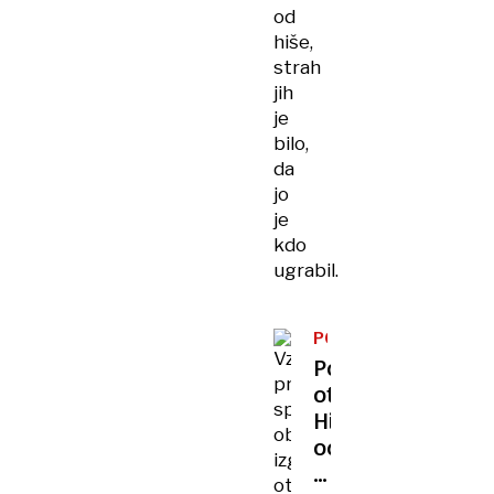
od
hiše,
strah
jih
je
bilo,
da
jo
je
kdo
ugrabil.
POGREŠANI
OTROCI
Pogrešani
otroci:
Hitri
odziv
Amber