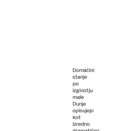
Domačini
stanje
po
izginotju
male
Dunje
opisujejo
kot
izredno
dramatično.