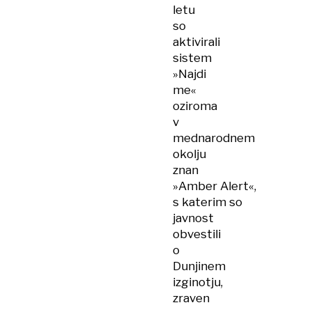
letu
so
aktivirali
sistem
»Najdi
me«
oziroma
v
mednarodnem
okolju
znan
»Amber Alert«,
s katerim so
javnost
obvestili
o
Dunjinem
izginotju,
zraven