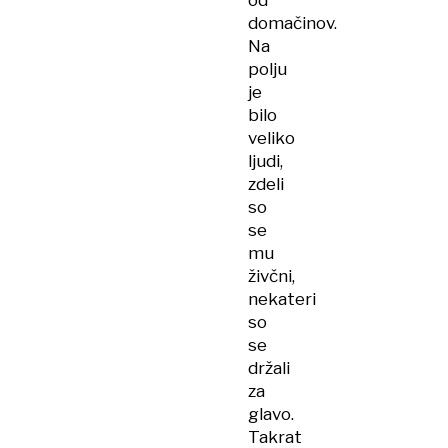
od
domačinov.
Na
polju
je
bilo
veliko
ljudi,
zdeli
so
se
mu
živčni,
nekateri
so
se
držali
za
glavo.
Takrat