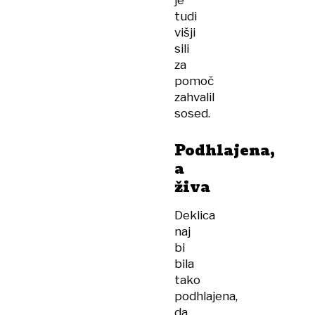
je
tudi
višji
sili
za
pomoč
zahvalil
sosed.
Podhlajena,
a
živa
Deklica
naj
bi
bila
tako
podhlajena,
da