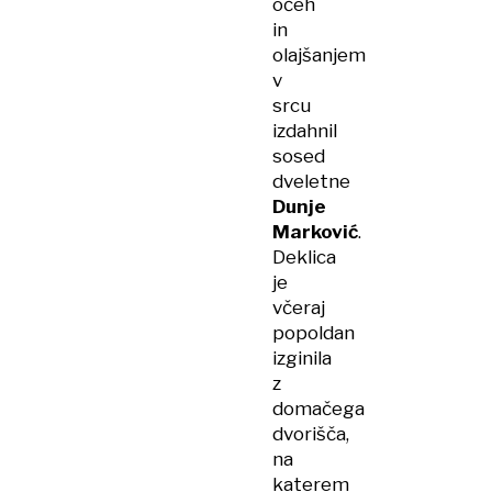
očeh
in
olajšanjem
v
srcu
izdahnil
sosed
dveletne
Dunje
Marković
.
Deklica
je
včeraj
popoldan
izginila
z
domačega
dvorišča,
na
katerem