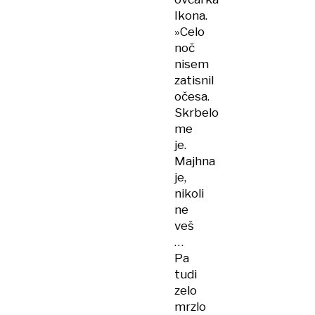
Ikona.
»Celo
noč
nisem
zatisnil
očesa.
Skrbelo
me
je.
Majhna
je,
nikoli
ne
veš
…
Pa
tudi
zelo
mrzlo