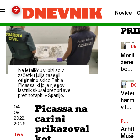
Novice
O
PRI
UM
Morile
žene
bo
Na letališču v Ibizi so v
sedel
začetku julija zasegli
originalno skico Pabla
21
DOB
Picassa, ki jo je njegov
let
lastnik skušal brez prijave
PRO
Velenj
pretihotapiti v Španijo.
harmon
Picassa na
v lov
04.
08.
na
carini
2022,
nov
POTNIŠK
20.26
prikazoval
CENTER
Guinne
Arhite
rekord
TAK
kot
Mušič: