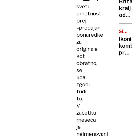
Britan
Nico
svetu
kralj
pa
umetnosti
odpove
njen
prej
obvezn
sin
»prodaja«
zaradi
SIMBOL
ponaredke
strans
HIPIJEV
Ikoničn
za
učinko
kombi
zdravlj
originale
praznu
raka
kot
75.
obratno,
rojstni
se
dan
kdaj
zgodi
tudi
to.
V
začetku
meseca
je
neimenovani