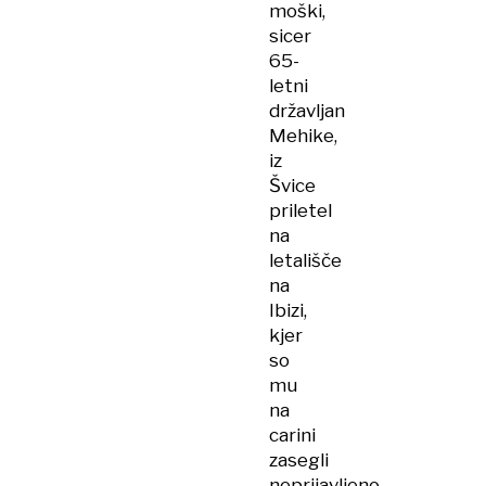
moški,
sicer
65-
letni
državljan
Mehike,
iz
Švice
priletel
na
letališče
na
Ibizi,
kjer
so
mu
na
carini
zasegli
neprijavljeno