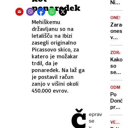
Nikoli
ponaredek
nisem
pomisli
ONESNA
Mehiškemu
da je
Zaradi
to v
državljanu so na
onesna
moji
letališču na Ibizi
v
Ljublja
zasegli originalno
delu
sploh
Picassovo skico, za
Logat
mogoč
ZDRAVS
katero je možakar
voda
Kako
trdil, da je
nepitn
so
ponaredek. Na laž ga
se
je postavil račun
zasuka
zanjo v višini okoli
cilji
ODMEV
450.000 evrov.
Golobo
Po
vlade
Dončić
prodaji
Č
Karma
eprav
je
se
VELIKA
psica,
v
BRITANI