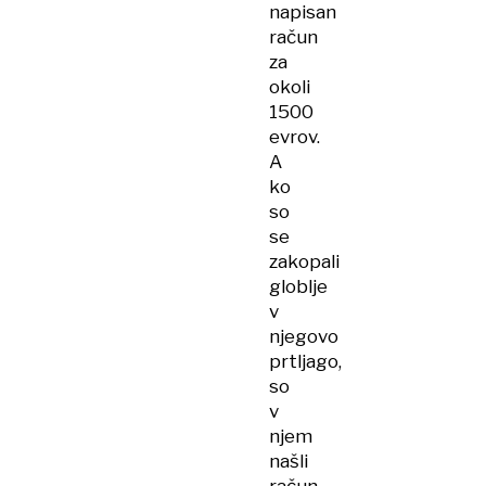
napisan
račun
za
okoli
1500
evrov.
A
ko
so
se
zakopali
globlje
v
njegovo
prtljago,
so
v
njem
našli