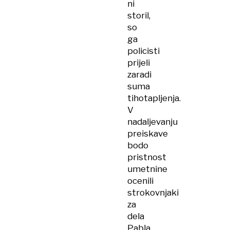
ni
storil,
so
ga
policisti
prijeli
zaradi
suma
tihotapljenja.
V
nadaljevanju
preiskave
bodo
pristnost
umetnine
ocenili
strokovnjaki
za
dela
Pabla