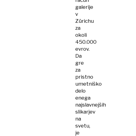
račun
galerije
v
Zürichu
za
okoli
450.000
evrov.
Da
gre
za
pristno
umetniško
delo
enega
najslavnejših
slikarjev
na
svetu,
je