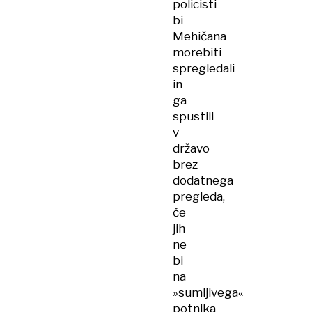
policisti
bi
Mehičana
morebiti
spregledali
in
ga
spustili
v
državo
brez
dodatnega
pregleda,
če
jih
ne
bi
na
»sumljivega«
potnika