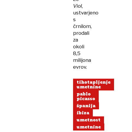
Viol
,
ustvarjeno
s
črnilom,
prodali
za
okoli
8,5
milijona
evrov.
tihotapljenje
umetnine
pablo
picasso
španija
ibiza
umetnost
umetnine