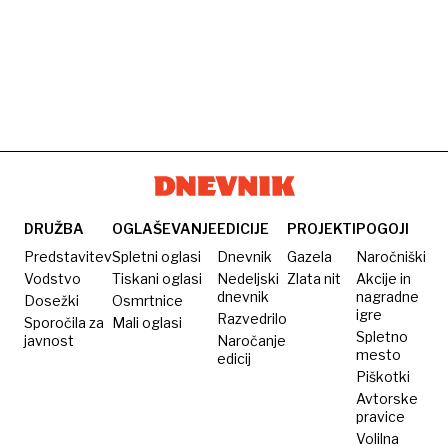
DRUŽBA
OGLAŠEVANJE
EDICIJE
PROJEKTI
POGOJI
Predstavitev
Spletni oglasi
Dnevnik
Gazela
Naročniški
Vodstvo
Tiskani oglasi
Nedeljski
Zlata nit
Akcije in
dnevnik
nagradne
Dosežki
Osmrtnice
igre
Razvedrilo
Sporočila za
Mali oglasi
Spletno
javnost
Naročanje
mesto
edicij
Piškotki
Avtorske
pravice
Volilna