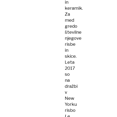
in
keramik.
Za
med
gredo
številne
njegove
risbe
in
skice.
Leta
2017
so
na
dražbi
v
New
Yorku
risbo
Le