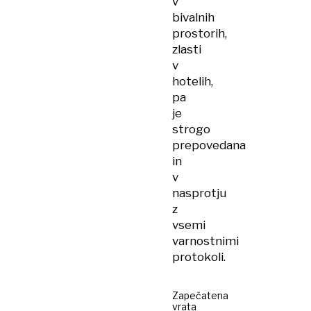
v
bivalnih
prostorih,
zlasti
v
hotelih,
pa
je
strogo
prepovedana
in
v
nasprotju
z
vsemi
varnostnimi
protokoli.
Zapečatena
vrata