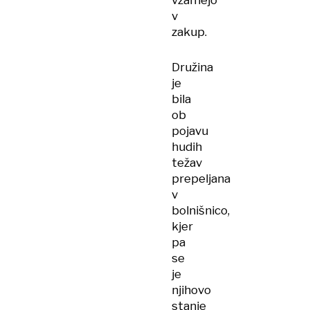
vzamejo
v
zakup.
Družina
je
bila
ob
pojavu
hudih
težav
prepeljana
v
bolnišnico,
kjer
pa
se
je
njihovo
stanje