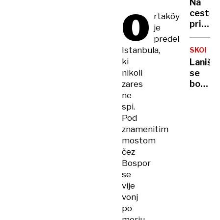
Na
O
znova
ceste
rtaköy
prevoz
prihaja
je
znaki
predel
z
Istanbula,
SKOKI
zeleni
ki
Laniše
robom,
nikoli
se
toda
bo
zares
kaj
tudi
ne
pomeni
na
spi.
veliki
Pod
naprav
znamenitim
boril
mostom
za
čez
zmago
Bospor
se
vije
vonj
po
morju