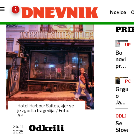
Novice
O
PRI
UPR
ZA
Bo
VA
novi
HR
prvi
varuh
varne
PO
hrane
RE
Grgure
Andrej
o
Kirbiš?
Janši:
Hotel Harbour Suites, kjer se
»Črnuh
je zgodila tragedija. / Foto:
se je
AP
ODLOČI
dobro
Se
Odkrili
26. 11.
organiz
Sloveni
2025,