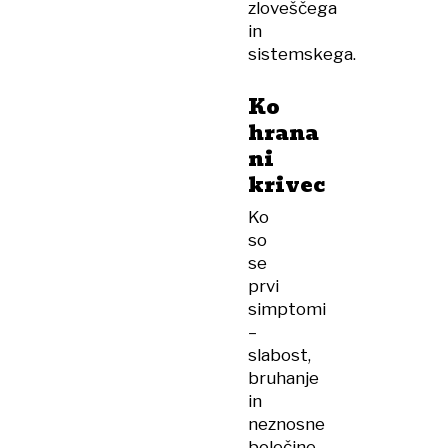
zloveščega
in
sistemskega.
Ko
hrana
ni
krivec
Ko
so
se
prvi
simptomi
–
slabost,
bruhanje
in
neznosne
bolečine