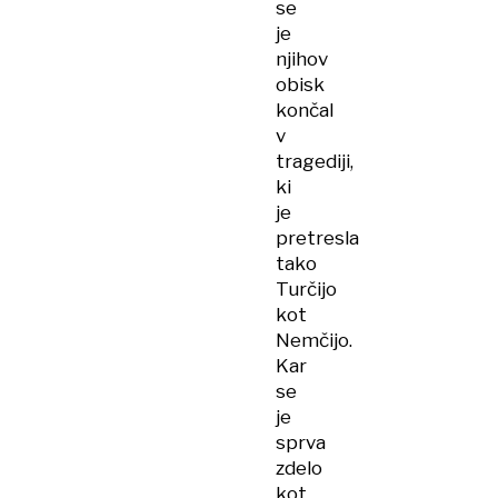
se
je
njihov
obisk
končal
v
tragediji,
ki
je
pretresla
tako
Turčijo
kot
Nemčijo.
Kar
se
je
sprva
zdelo
kot