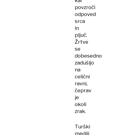
kar
povzroči
odpoved
srca
in
pljuč.
Žrtve
se
dobesedno
zadušijo
na
celični
ravni,
čeprav
je
okoli
zrak.
Turški
mediji