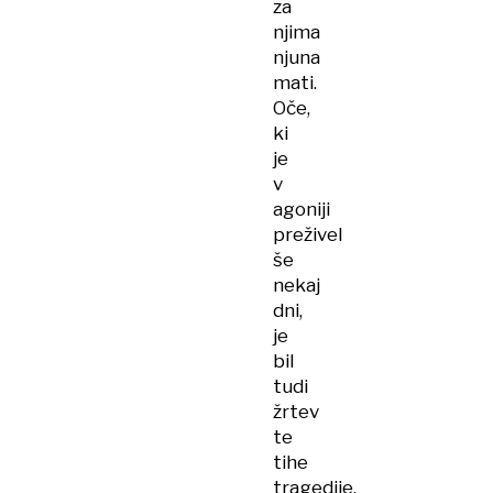
za
njima
njuna
mati.
Oče,
ki
je
v
agoniji
preživel
še
nekaj
dni,
je
bil
tudi
žrtev
te
tihe
tragedije.