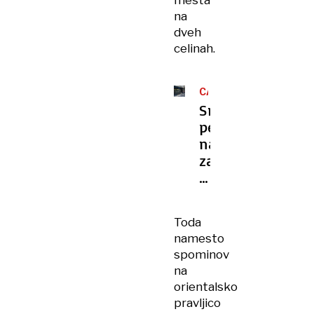
mesta
na
dveh
celinah.
CARIGRAD
Smrtonosni
pesticidi
namesto
zastrupitve
s
hrano?
Preobrat
Toda
v
namesto
preiskavi
spominov
tragedije
na
orientalsko
pravljico