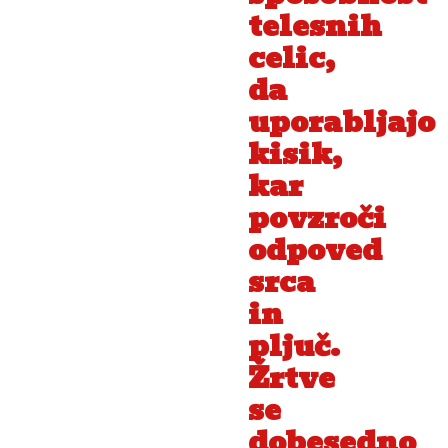
telesnih
celic,
da
uporabljajo
kisik,
kar
povzroči
odpoved
srca
in
pljuč.
Žrtve
se
dobesedno