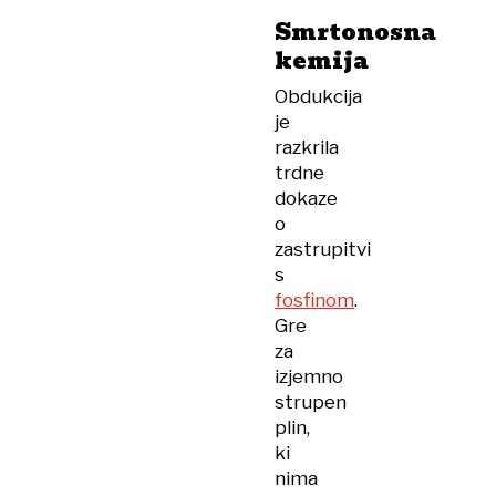
v
Smrtonosna
turškem
kemija
hotelu
Obdukcija
je
razkrila
trdne
dokaze
o
zastrupitvi
s
fosfinom
.
Gre
za
izjemno
strupen
plin,
ki
nima