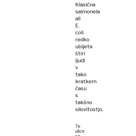
Klasična
salmonela
ali
E.
coli
redko
ubijeta
štiri
ljudi
v
tako
kratkem
času
s
takšno
silovitostjo.
Te
ulice
so