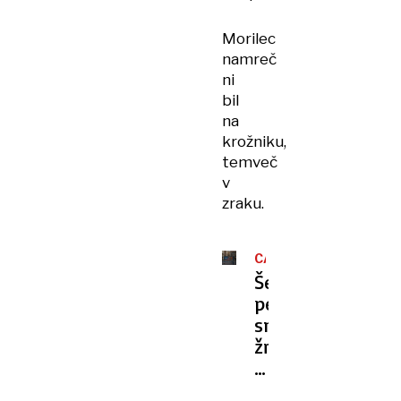
Morilec
namreč
ni
bil
na
krožniku,
temveč
v
zraku.
CARIGRAD
Še
peta
smrtna
žrtev
zaradi
kemikalij