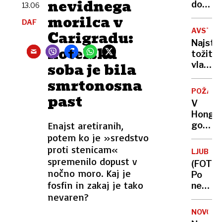
nevidnega
dokon
13.06
odpove
morilca v
DAF
Evroviz
AVSTRA
Carigradu:
Najstn
hotelska
tožita
soba je bila
vlado,
ker
smrtonosna
ne
POŽAR
past
bosta
V
mogla
Hongk
na
Enajst aretiranih,
gorijo
Instag
stolpni
potem ko je »sredstvo
umrle
proti stenicam«
LJUBLJ
štiri
spremenilo dopust v
(FOTO)
osebe,
nočno moro. Kaj je
Po
tudi
fosfin in zakaj je tako
nesreč
gasile
nevaren?
je
Šmarti
NOVOST
cesta