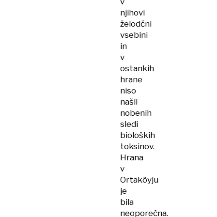
v
njihovi
želodčni
vsebini
in
v
ostankih
hrane
niso
našli
nobenih
sledi
bioloških
toksinov.
Hrana
v
Ortaköyju
je
bila
neoporečna.