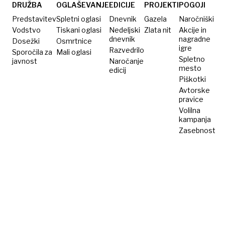
DRUŽBA
OGLAŠEVANJE
EDICIJE
PROJEKTI
POGOJI
Predstavitev
Spletni oglasi
Dnevnik
Gazela
Naročniški
Vodstvo
Tiskani oglasi
Nedeljski
Zlata nit
Akcije in
dnevnik
nagradne
Dosežki
Osmrtnice
igre
Razvedrilo
Sporočila za
Mali oglasi
Spletno
javnost
Naročanje
mesto
edicij
Piškotki
Avtorske
pravice
Volilna
kampanja
Zasebnost