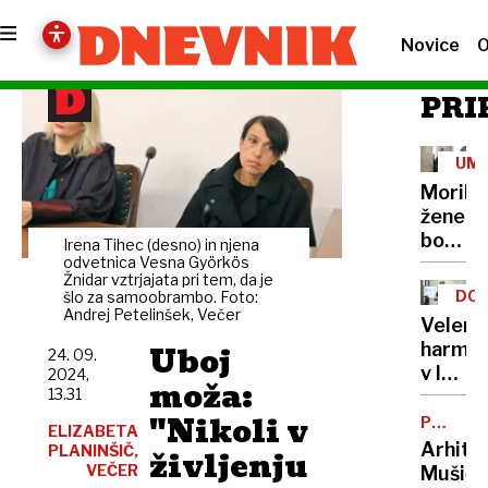
Novice
O
PRI
UM
Morile
žene
bo
Irena Tihec (desno) in njena
sedel
odvetnica Vesna Györkös
Žnidar vztrjajata pri tem, da je
21
DOB
šlo za samoobrambo. Foto:
let
Andrej Petelinšek, Večer
PRO
Velenj
Uboj
harmon
24. 09.
v lov
2024,
moža:
13.31
na
"Nikoli v
nov
POTNIŠK
ELIZABETA
CENTER
Guinne
Arhite
PLANINŠIČ,
življenju
rekord
VEČER
Mušič: