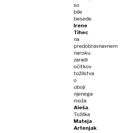
so
bile
besede
Irene
Tihec
na
predobravnavnem
naroku
zaradi
očitkov
tožilstva
o
uboji
njenega
moža
Aleša
.
Tožilka
Mateja
Artenjak