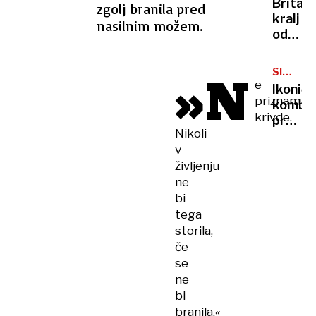
Britan
zgolj branila pred
Nico
kralj
nasilnim možem.
pa
odpove
njen
obvezn
sin
zaradi
»N
SIMBOL
strans
e
HIPIJEV
Ikoničn
učinko
priznam
kombi
zdravlj
krivde.
praznu
raka
Nikoli
75.
v
rojstni
življenju
dan
ne
bi
tega
storila,
če
se
ne
bi
branila,«