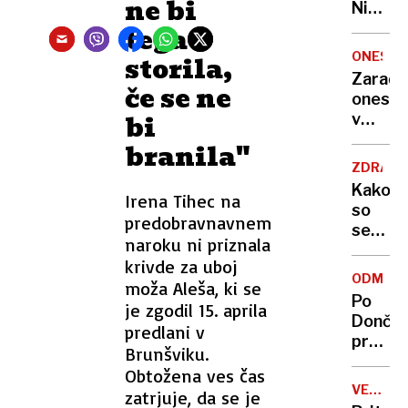
ne bi
Nikoli
nisem
tega
pomisli
ONESNA
storila,
da je
Zaradi
če se ne
to v
onesna
moji
bi
v
Ljublja
delu
branila"
sploh
Logat
mogoč
ZDRAVS
voda
Kako
Irena Tihec na
nepitn
so
predobravnavnem
se
naroku ni priznala
zasuka
krivde za uboj
cilji
ODMEV
moža Aleša, ki se
Golobo
Po
je zgodil 15. aprila
vlade
Dončić
predlani v
prodaji
Brunšviku.
Karma
Obtožena ves čas
je
VELIKA
zatrjuje, da se je
psica,
BRITANI