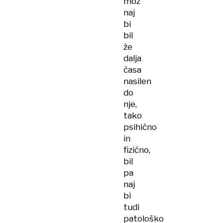
mož
naj
bi
bil
že
dalja
časa
nasilen
do
nje,
tako
psihično
in
fizično,
bil
pa
naj
bi
tudi
patološko