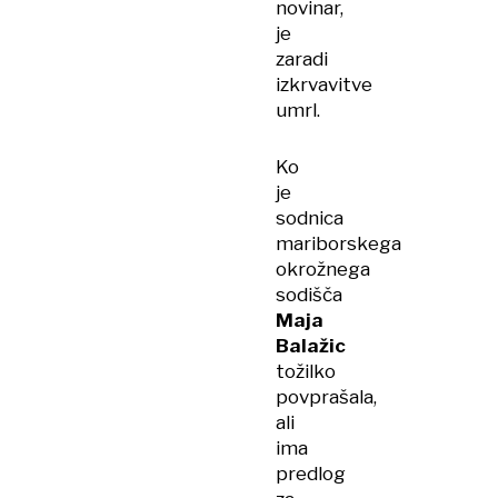
novinar,
je
zaradi
izkrvavitve
umrl.
Ko
je
sodnica
mariborskega
okrožnega
sodišča
Maja
Balažic
tožilko
povprašala,
ali
ima
predlog