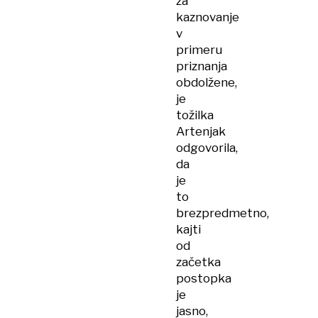
za
kaznovanje
v
primeru
priznanja
obdolžene,
je
tožilka
Artenjak
odgovorila,
da
je
to
brezpredmetno,
kajti
od
začetka
postopka
je
jasno,