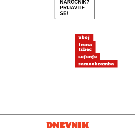
NAROČNIK?
PRIJAVITE
SE!
uboj
irena
tihec
sojenje
samoobramba