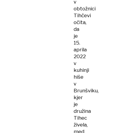
v
obtožnici
Tihčevi
očita,
da
je
15.
aprila
2022
v
kuhinji
hiše
v
Brunšviku,
kjer
je
družina
Tihec
živela,
med