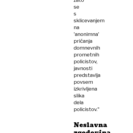
se
s
sklicevanjem
na
'anonimna'
pričanja
domnevnih
prometnih
policistov,
javnosti
predstavlja
povsem
izkrivljena
slika
dela
policistov."
Neslavna
zgodovina