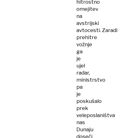
hitrostno
omejitev
na
avstrijski
avtocesti. Zaradi
prehitre
vožnje
ga
je
ujel
radar,
ministrstvo
pa
je
poskušalo
prek
veleposlaništva
nas
Dunaju
doseči