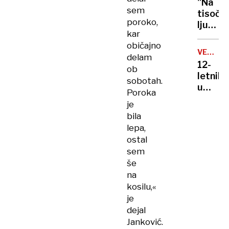
"Na
do
sem
tisoče
iskanja
poroko,
ljudi
voluha
kar
bi
običajno
lahko
VELIKA
delam
umrlo,
BRITANI
12-
ob
Sloveni
letnik
sobotah.
med
umrl
najbolj
Poroka
zaradi
ogrože
je
nevarn
bila
spletn
lepa,
izziva
ostal
sem
še
na
kosilu,«
je
dejal
Janković.