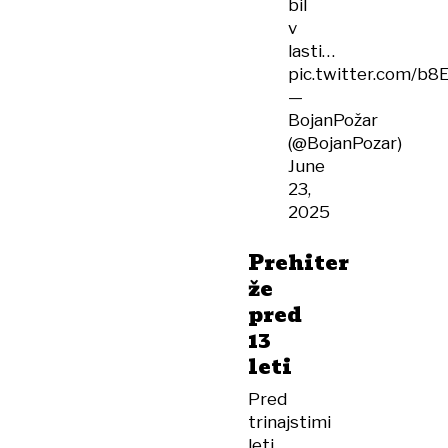
bil
v
lasti…
pic.twitter.com/b
—
BojanPožar
(@BojanPozar)
June
23,
2025
Prehiter
že
pred
13
leti
Pred
trinajstimi
leti