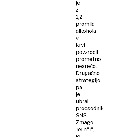
je
z
1,2
promila
alkohola
v
krvi
povzročil
prometno
nesrečo.
Drugačno
strategijo
pa
je
ubral
predsednik
SNS
Zmago
Jelinčič,
ki