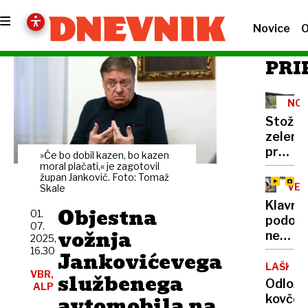
Novice
O
PRI
NO
ZEL
Stožen
zeleni
prenovl
»Če bo dobil kazen, bo kazen
prva
moral plačati,« je zagotovil
župan Janković. Foto: Tomaž
tekma
VEL
Skale
prihodn
Klavrn
Objestna
teden
01.
podob
07.
vožnja
nekdaj
2025,
ikonič
16.30
Jankovićevega
Maxim
LAŠKO
VBR,
službenega
Odložil
ALP
avtomobila na
kovček