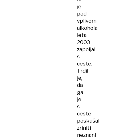
je
pod
vplivom
alkohola
leta
2003
zapeljal
s
ceste.
Trdil
je,
da
ga
je
s
ceste
poskušal
zriniti
neznani