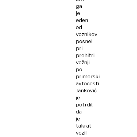
ga
je
eden
od
voznikov
posnel
pri
prehitri
vožnji
po
primorski
avtocesti.
Janković
je
potrdil,
da
je
takrat
vozil