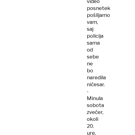
video
posnetek
pošiljamo
vam,
saj
policija
sama
od
sebe
ne
bo
naredila
ničesar.
-
Minula
sobota
zvečer,
okoli
20.
ure,