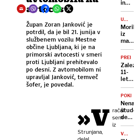
in
avtocesti
zagrozi
da je
UMOR
v
Župan Zoran Janković je
IN
Moril
njem
POSKUS
potrdil, da je bil 21. junija v
iz
UBOJA
bomba
službenem vozilu Mestne
maščev
Čaka
občine Ljubljana, ki je na
Zadnje
ga
primorski avtocesti v smeri
upanje
ovadba
PREISK
proti Ljubljani prehitevalo
za
Zalezo
obsoje
po desni. Z avtomobilom ni
11-
na
upravljal Janković, temveč
letne
30
šofer, je povedal.
deklic
let
v
zapora
POKLICI
Maribo
Nenav
»V
Policija
študen
račal
pojasn
dela:
sem
Od
iz
božanj
Strunjana,
VROČIN
psov
delal
VALOVI