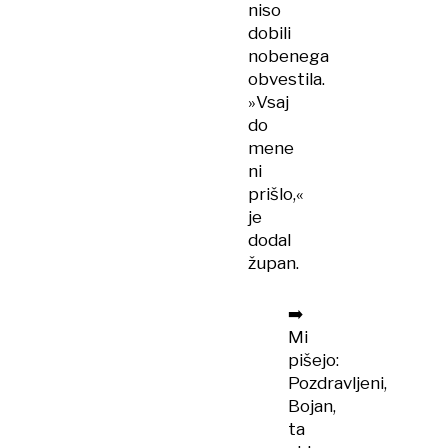
niso
dobili
nobenega
obvestila.
»Vsaj
do
mene
ni
prišlo,«
je
dodal
župan.
➡️
Mi
pišejo:
Pozdravljeni,
Bojan,
ta