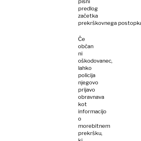
pisni
predlog
začetka
prekrškovnega postopka
Če
občan
ni
oškodovanec,
lahko
policija
njegovo
prijavo
obravnava
kot
informacijo
o
morebitnem
prekršku,
ki