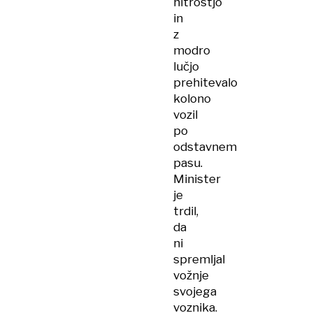
hitrostjo
in
z
modro
lučjo
prehitevalo
kolono
vozil
po
odstavnem
pasu.
Minister
je
trdil,
da
ni
spremljal
vožnje
svojega
voznika.