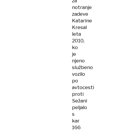
za
notranje
zadeve
Katarine
Kresal
leta
2010,
ko
je
njeno
službeno
vozilo
po
avtocesti
proti
Sežani
peljalo
s
kar
166