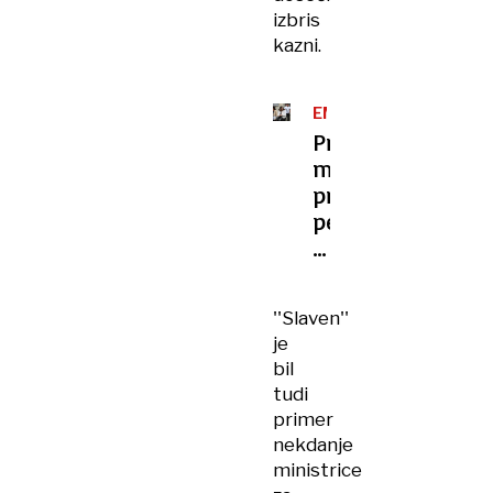
izbris
kazni.
EMILIJA
STOJMENOVA
Prehitra
DUH
ministrica:
pred
petkovo
interpelacijo
naj
bi
''Slaven''
izgubila
je
podporo
bil
premierja
tudi
primer
nekdanje
ministrice