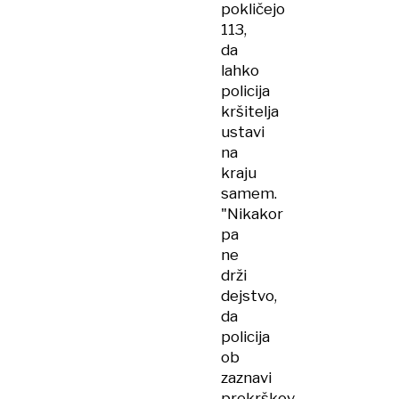
pokličejo
113,
da
lahko
policija
kršitelja
ustavi
na
kraju
samem.
"Nikakor
pa
ne
drži
dejstvo,
da
policija
ob
zaznavi
prekrškov