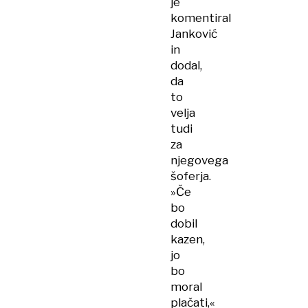
je
komentiral
Janković
in
dodal,
da
to
velja
tudi
za
njegovega
šoferja.
»Če
bo
dobil
kazen,
jo
bo
moral
plačati,«