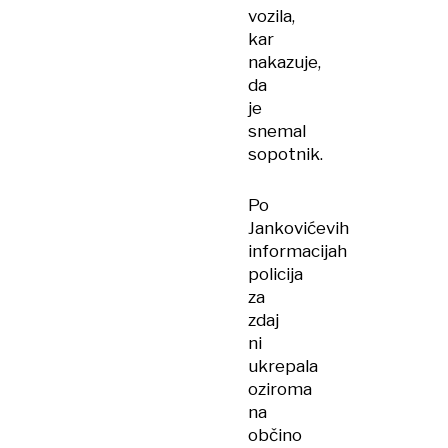
vozila,
kar
nakazuje,
da
je
snemal
sopotnik.
Po
Jankovićevih
informacijah
policija
za
zdaj
ni
ukrepala
oziroma
na
občino