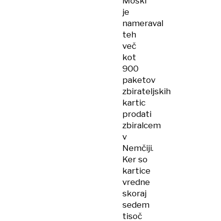
Moški
je
nameraval
teh
več
kot
900
paketov
zbirateljskih
kartic
prodati
zbiralcem
v
Nemčiji.
Ker so
kartice
vredne
skoraj
sedem
tisoč