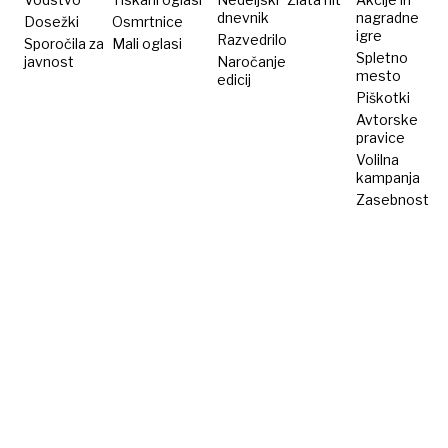
dnevnik
nagradne
Dosežki
Osmrtnice
igre
Razvedrilo
Sporočila za
Mali oglasi
Spletno
javnost
Naročanje
mesto
edicij
Piškotki
Avtorske
pravice
Volilna
kampanja
Zasebnost