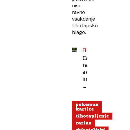
niso
ravno
vsakdanje
tihotapsko
blago.
FRANCIJA
Cariniki
razmontirali
avto
in
v
prezračevalnem
sistemu
pokemon
našli
kartice
110
tihotapljenje
tisočakov
carina
gotovine