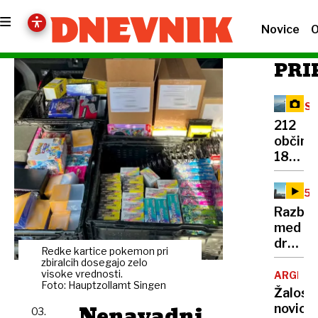
Novice
O
PRI
OSV
VRH
212
občin,
180
skrivn
točk:
25.
njun
OBL
Razbur
cilj
med
je
družin
razkrit
Redke kartice pokemon ​pri
žrtev
zbiralcih dosegajo zelo
skriti
11.
visoke vrednosti.
ARGENT
vrh
Foto: Hauptzollamt Singen
septem
Žalost
vsake
»Če
Nenavadni
novica:
kotičk
03.