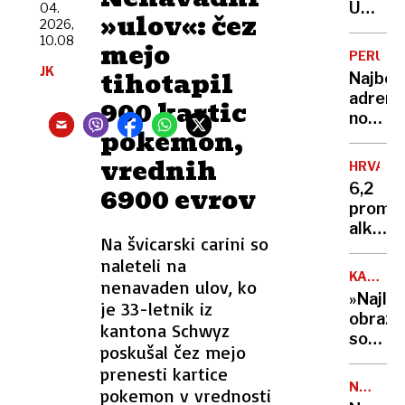
bo
Umrl
04.
Sloveni
»ulov«: čez
župan
2026,
je
10.08
tam,
mejo
Jorge
PERU
nas
Messi,
JK
tihotapil
Najbolj
ne
človek,
adrena
900 kartic
bo«
ki je
nočite
stal
pokemon,
na
za
svetu?
vrednih
karier
HRVAŠK
400
sina
6,2
6900 evrov
metro
Lionel
promil
nad
alkoho
tlemi
Na švicarski carini so
v
in z
naleteli na
krvi
razgl
KATARI
nenavaden ulov, ko
–
WITT
na
»Najlep
je 33-letnik iz
primer,
globok
obraz
ki je
kantona Schwyz
prepad
social
osupni
poskušal čez mejo
pod
izkuše
prenesti kartice
nadzor
splits
NALEZLJ
pokemon ​v vrednosti
Stasi
BOLEZN