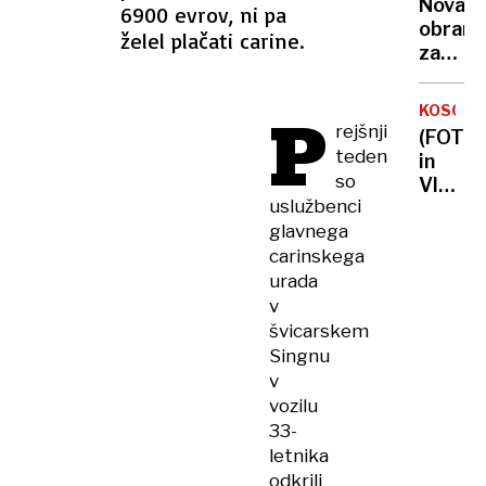
zdravn
Nova
6900 evrov, ni pa
jo je
obram
želel plačati carine.
spreml
za
celo
dojenč
v
pred
P
spalni
KOSOVO
nevarn
rejšnji
(FOTO
viruso
teden
in
jih
so
VIDEO)
bodo
uslužbenci
Kaos
zaščitil
glavnega
v
že v
carinskega
parlam
porodni
poslan
urada
Kurtija
v
obmeta
švicarskem
z
Singnu
jajci
v
vozilu
33-
letnika
odkrili