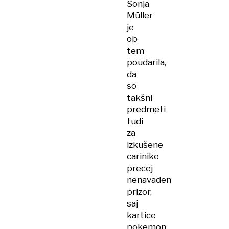
Sonja
Müller
je
ob
tem
poudarila,
da
so
takšni
predmeti
tudi
za
izkušene
carinike
precej
nenavaden
prizor,
saj
kartice
pokemon