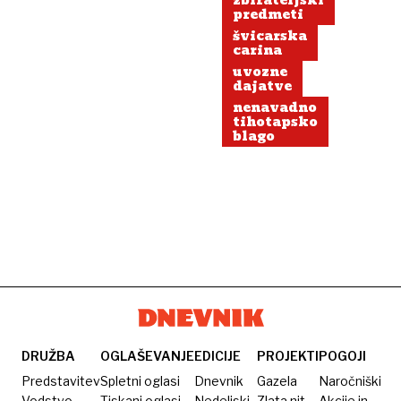
zbirateljski
predmeti
švicarska
carina
uvozne
dajatve
nenavadno
tihotapsko
blago
DRUŽBA
OGLAŠEVANJE
EDICIJE
PROJEKTI
POGOJI
Predstavitev
Spletni oglasi
Dnevnik
Gazela
Naročniški
Vodstvo
Tiskani oglasi
Nedeljski
Zlata nit
Akcije in