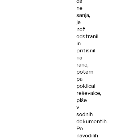
da
ne
sanja,
je
nož
odstranil
in
pritisnil
na
rano,
potem
pa
poklical
reševalce,
piše
v
sodnih
dokumentih.
Po
navodilih