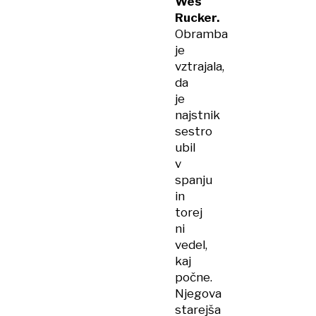
Wes
Rucker.
Obramba
je
vztrajala,
da
je
najstnik
sestro
ubil
v
spanju
in
torej
ni
vedel,
kaj
počne.
Njegova
starejša