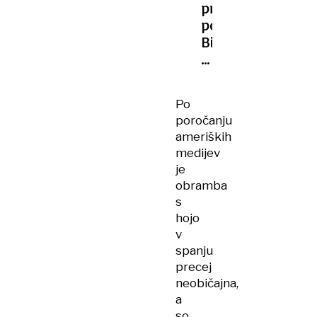
primer
posilstva:
Bi
žrtev
lahko
občevala
Po
v
poročanju
spanju?
ameriških
medijev
je
obramba
s
hojo
v
spanju
precej
neobičajna,
a
so