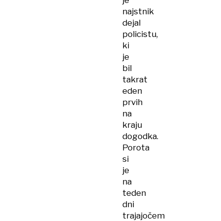
je
najstnik
dejal
policistu,
ki
je
bil
takrat
eden
prvih
na
kraju
dogodka.
Porota
si
je
na
teden
dni
trajajočem