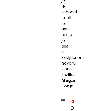
jo
je
zabodel,
kupil
le
dan
prej,«
je
bila
v
zaključnem
govoru
jasna
tožilka
Megan
Long
.
REDKA
MOTNJA
Opuščeni