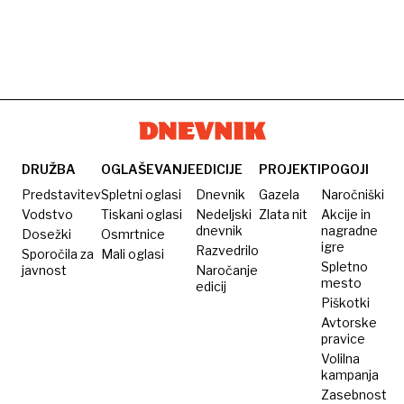
DRUŽBA
OGLAŠEVANJE
EDICIJE
PROJEKTI
POGOJI
Predstavitev
Spletni oglasi
Dnevnik
Gazela
Naročniški
Vodstvo
Tiskani oglasi
Nedeljski
Zlata nit
Akcije in
dnevnik
nagradne
Dosežki
Osmrtnice
igre
Razvedrilo
Sporočila za
Mali oglasi
Spletno
javnost
Naročanje
mesto
edicij
Piškotki
Avtorske
pravice
Volilna
kampanja
Zasebnost