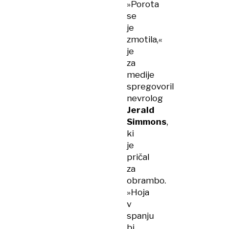
»Porota
se
je
zmotila,«
je
za
medije
spregovoril
nevrolog
Jerald
Simmons
,
ki
je
pričal
za
obrambo.
»Hoja
v
spanju
bi