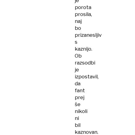
je
porota
prosila,
naj
bo
prizanesljiv
s
kaznijo.
Ob
razsodbi
je
izpostavil,
da
fant
prej
še
nikoli
ni
bil
kaznovan.