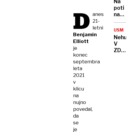
Na
GORAH
poti
D
anes
na
Triglav
21-
v
letni
USMRTI
globin
Benjamin
Nehum
zdrsnil
Elliott
V
hrvašk
je
ZDA
pohodn
konec
zaporn
septembra
usmrtil
leta
s
2021
strels
v
vodom
klicu
na
nujno
povedal,
da
se
je