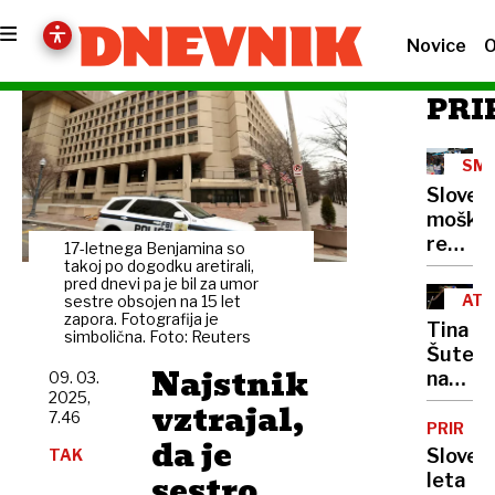
Novice
O
PRI
SMU
SKO
Sloven
moška
reprez
17-letnega Benjamina so
je
takoj po dogodku aretirali,
pred dnevi pa je bil za umor
skakal
ATL
sestre obsojen na 15 let
Real
zapora. Fotografija je
Tina
simbolična. Foto: Reuters
Madrid
Šutej
Najstnik
na
09. 03.
2025,
dvora
vztrajal,
7.46
EP
PRIREDI
da je
do
Sloven
TAK
srebra
sestro
leta