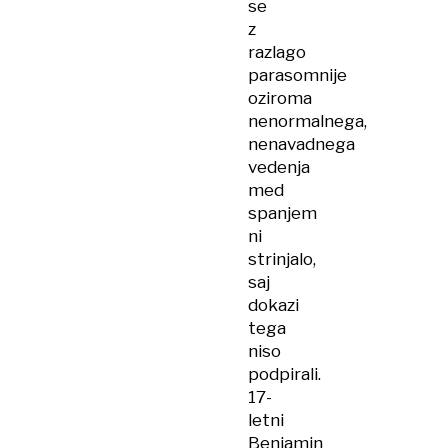
se
z
razlago
parasomnije
oziroma
nenormalnega,
nenavadnega
vedenja
med
spanjem
ni
strinjalo,
saj
dokazi
tega
niso
podpirali.
17-
letni
Benjamin