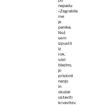
po
napadu:
»Zagrabila
me
je
panika.
Nož
sem
izpustil
iz
rok,
vzel
blazino,
jo
prislonil
nanjo
in
skušal
ustaviti
krvavitev.