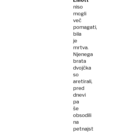
Elliott
niso
mogli
več
pomagati,
bila
je
mrtva.
Njenega
brata
dvojčka
so
aretirali,
pred
dnevi
pa
še
obsodili
na
petnajst