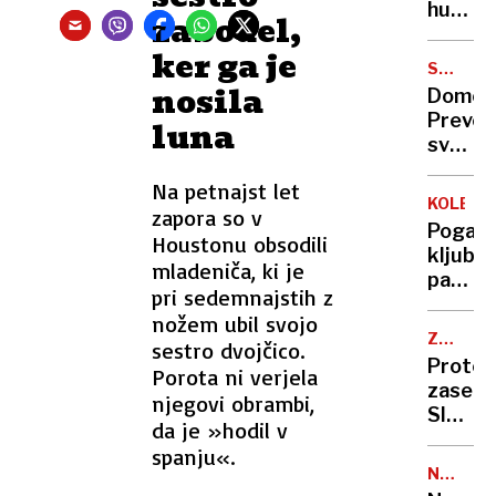
v
humani
zabodel,
skoku
Joland
ker ga je
s
Grom
SMUČAR
palico
Ravnik
nosila
SKOKI
Domen
Prevc
luna
svetov
prvak
Na petnajst let
na
KOLESA
zapora so v
veliki
Pogača
Houstonu obsodili
skakaln
kljub
mladeniča, ki je
padcu
pri sedemnajstih z
do
nožem ubil svojo
zmage
ZA
sestro dvojčico.
PRAVIC
Protes
Porota ni verjela
ŽENSK
zasedli
njegovi obrambi,
Sloven
da je »hodil v
cesto
spanju«.
NESREČ
V