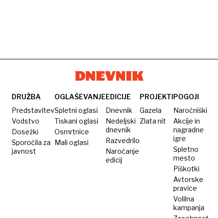
DRUŽBA
OGLAŠEVANJE
EDICIJE
PROJEKTI
POGOJI
Predstavitev
Spletni oglasi
Dnevnik
Gazela
Naročniški
Vodstvo
Tiskani oglasi
Nedeljski
Zlata nit
Akcije in
dnevnik
nagradne
Dosežki
Osmrtnice
igre
Razvedrilo
Sporočila za
Mali oglasi
Spletno
javnost
Naročanje
mesto
edicij
Piškotki
Avtorske
pravice
Volilna
kampanja