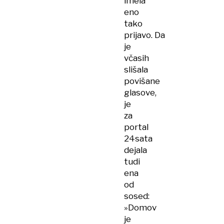
imela
eno
tako
prijavo. Da
je
včasih
slišala
povišane
glasove,
je
za
portal
24sata
dejala
tudi
ena
od
sosed:
»Domov
je