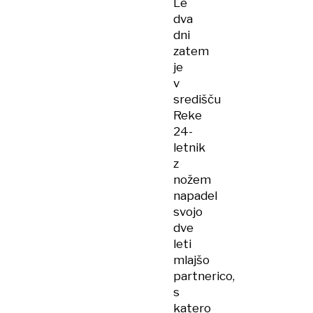
Le
dva
dni
zatem
je
v
središču
Reke
24-
letnik
z
nožem
napadel
svojo
dve
leti
mlajšo
partnerico,
s
katero