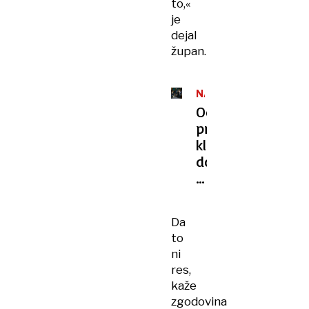
to,«
je
dejal
župan.
NASILJE
NAD
Od
ŽENSKAMI
prve
klofute
do
femicida
je
pogosto
Da
le
to
en
ni
korak
res,
kaže
zgodovina