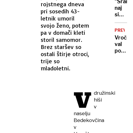
"Sram
rojstnega dneva
policis
UKRAJIN
naj
pri sosedih 43-
voznik
si
letnik umoril
sperej
svojo ženo, potem
s
PREVID
pa v domači kleti
krvjo":
Vročin
storil samomor.
Putin
val
Brez staršev so
vrata
polni
ostali štirje otroci,
vojske
ljublja
odprl
trije so
urgenc
še
mladoletni.
samo
hujšim
včeraj
krimin
trije
V
pristan
družinski
helikop
hiši
letos
v
že
naselju
več
Bedekovčina
kot
v
420