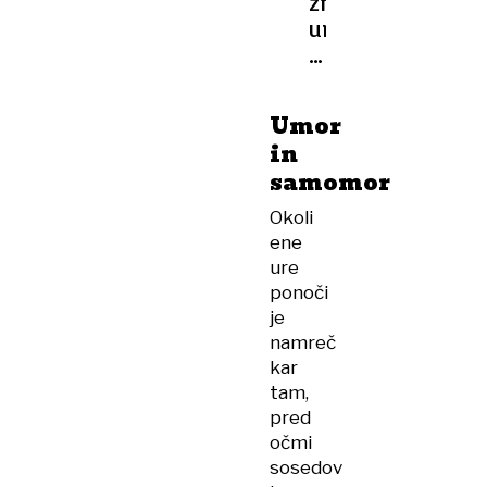
znova
umor
ženske:
nasilno
ubil
Umor
mamo
in
štirih
samomor
otrok
–
Okoli
motiv
ene
še
ure
ni
ponoči
znan
je
namreč
kar
tam,
pred
očmi
sosedov