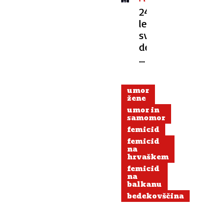
NA
24-
REKI
letnik
svoje
dekle
zabodel
tudi
v
umor
srce.
žene
V
umor in
zvezi
samomor
sta
femicid
bila
femicid
na
mesec
hrvaškem
in
femicid
pol
na
balkanu
bedekovščina