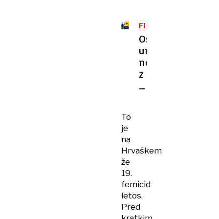
FEMICID
Osumljencu
umora
nosečnice
z
oken
zapora
kričali:
To
Morilec,
je
morilec!
na
Hrvaškem
že
19.
femicid
letos.
Pred
kratkim