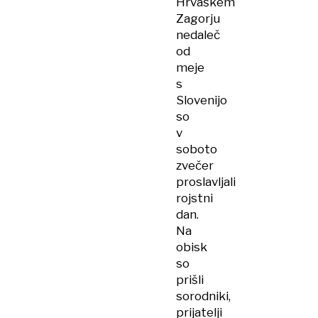
Hrvaškem
Zagorju
nedaleč
od
meje
s
Slovenijo
so
v
soboto
zvečer
proslavljali
rojstni
dan.
Na
obisk
so
prišli
sorodniki,
prijatelji