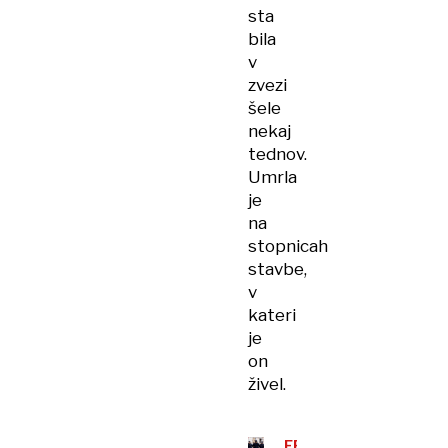
sta
bila
v
zvezi
šele
nekaj
tednov.
Umrla
je
na
stopnicah
stavbe,
v
kateri
je
on
živel.
FEMICID