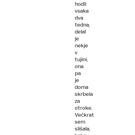
hodil
vsaka
dva
tedna,
delal
je
nekje
v
tujini,
ona
pa
je
doma
skrbela
za
otroke.
Večkrat
sem
slišala,