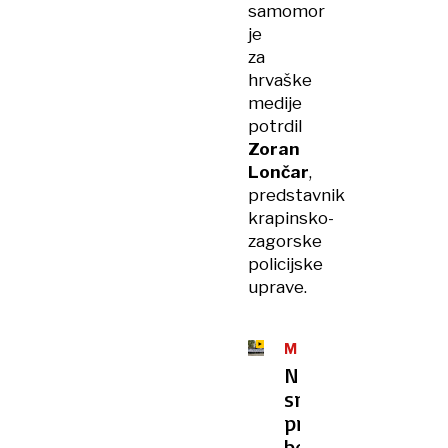
samomor
je
za
hrvaške
medije
potrdil
Zoran
Lončar
,
predstavnik
krapinsko-
zagorske
policijske
uprave.
MOSTAR
Na
smrt
prestrašena
bežala