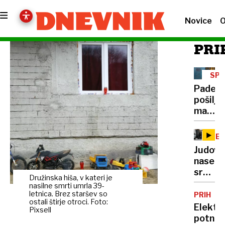
Novice
O
PRI
SPL
NAK
Padec
pošiljk
malih
vredno
novi
NEZ
strošk
NAS
Judovs
že
naselje
zmanjš
sredi
naročil
Družinska hiša, v kateri je
noči
nasilne smrti umrla 39-
s
požgal
letnica. Brez staršev so
PRIHOD
Temuj
ostali štirje otroci. Foto:
palest
Elektr
in
Pixsell
vas
potniš
Sheina