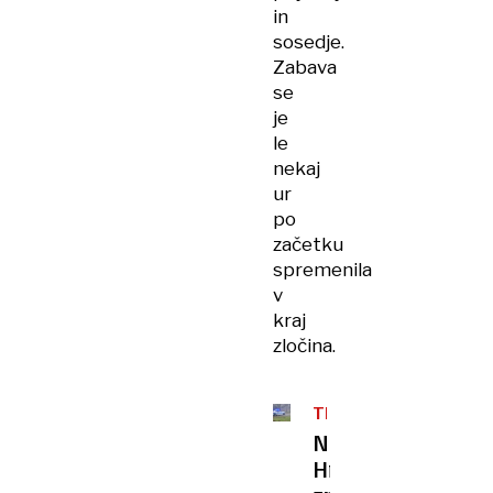
in
sosedje.
Zabava
se
je
le
nekaj
ur
po
začetku
spremenila
v
kraj
zločina.
TRAGEDIJA
Na
Hrvaškem