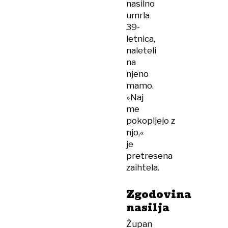
nasilno
umrla
39-
letnica,
naleteli
na
njeno
mamo.
»Naj
me
pokopljejo z
njo,«
je
pretresena
zaihtela.
Zgodovina
nasilja
Župan