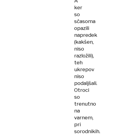
A
ker
so
sčasoma
opazili
napredek
(kakšen,
niso
razložili),
teh
ukrepov
niso
podaljšali.
Otroci
so
trenutno
na
varnem,
pri
sorodnikih.