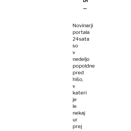
pred
krvnikom
in
Novinarji
mimoidoče
portala
prosila
24sata
za
so
pomoč
v
nedeljo
popoldne
pred
hišo,
v
kateri
je
le
nekaj
ur
prej