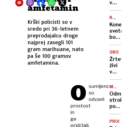
v
v
amfetamin
negoto
središ
mesta:
RUMENE
Krški policisti so v
Delavc
NOVICE
Konec
stisnil
sredo pri 36-letnem
sveta
kamnit
preprodajalcu droge
bo
blok
najprej zasegli 101
leta
gram marihuane, nato
2060,
GROŽNJ
pa še 100 gramov
Golob
Žrtev
amfetamina.
gradi
živi
vikend
v
v
strahu,
Savudri
O
trpi
sumljencu
Pirc-
MEDVRS
pa
NASILJE
so
Musar
Odmev
tudi
odvzeli
pela
stroke
trojni
na
prostost
po
morile
Bonifik
in
trpinč
Ivan
mladih
ga
Perić
PROME
na
pridržali,