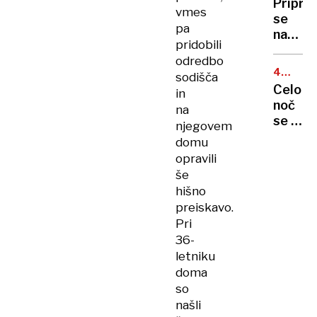
Pripra
Ptuju:
vmes
se
"Mnogi
pa
na
starši
pridobili
gnečo,
nimajo
odredbo
začela
moči
40
sodišča
so
LET
nad
Celo
in
se
ZAPOR
otroki
noč
na
dela
se je
njegovem
na
znašal
domu
štajers
nad
opravili
avtoce
noseč
še
ženo,
hišno
nato
preiskavo.
jo je
Pri
odvrge
36-
pred
letniku
bolnišn
doma
so
našli