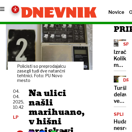
Novice
O
PRI
SP
VSE
Izračun
NE
Koliko
meseč
Policisti so preprodajalcu
odšte
zasegli tudi dve natančni
tehtnici. Foto: PU Novo
za
DRU
mesto
zdravs
TIR
Turški
Na ulici
04.
delavci
04.
našli
vendar
2025,
prejeli
10.42
marihuano,
plače,
SPLIT
LP
v hišni
a
Huda
ostaja
preiskavi
nesreč