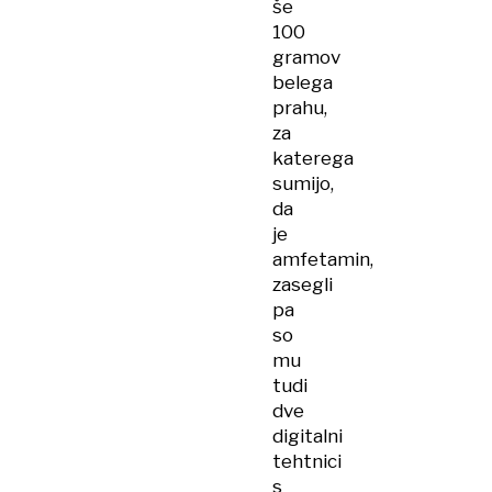
še
100
gramov
belega
prahu,
za
katerega
sumijo,
da
je
amfetamin,
zasegli
pa
so
mu
tudi
dve
digitalni
tehtnici
s