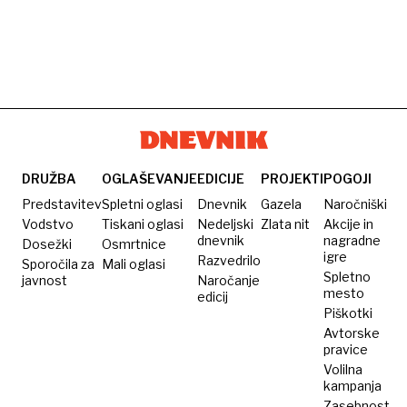
DRUŽBA
OGLAŠEVANJE
EDICIJE
PROJEKTI
POGOJI
Predstavitev
Spletni oglasi
Dnevnik
Gazela
Naročniški
Vodstvo
Tiskani oglasi
Nedeljski
Zlata nit
Akcije in
dnevnik
nagradne
Dosežki
Osmrtnice
igre
Razvedrilo
Sporočila za
Mali oglasi
Spletno
javnost
Naročanje
mesto
edicij
Piškotki
Avtorske
pravice
Volilna
kampanja
Zasebnost