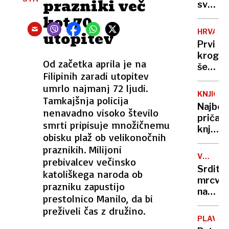
prazniki več
svari
pred
kot 70
občins
HRVAŠK
utopitev
projek
Prvi
krog
Od začetka aprila je na
še
Filipinih zaradi utopitev
ne
umrlo najmanj 72 ljudi.
bo
KNJIGE
Tamkajšnja policija
prines
Najbolj
nenavadno visoko število
zmagov
pričak
smrti pripisuje množičnemu
knjižni
obisku plaž ob velikonočnih
naslovi
praznikih. Milijoni
v
VOJNA
prebivalcev večinsko
2025
V
Srdito
katoliškega naroda ob
UKRAJIN
mrcvar
prazniku zapustijo
na
prestolnico Manilo, da bi
fronti
preživeli čas z družino.
pred
PLAVAN
skoraj