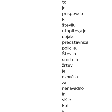
to
je
prispevalo
k
številu
utopitev,« je
dejala
predstavnica
policije.
Število
smrtnih
žrtev
je
označila
za
nenavadno
in
višje
kot
v