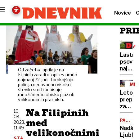
Novice
O
PRI
ZAŠ
ŽIV
Lastni
psov
naj
Od začetka aprila je na
bi
Filipinih zaradi utopitev umrlo
najmanj 72 ljudi. Tamkajšnja
naložili
MIN
policija nenavadno visoko
novo
število smrti pripisuje
MEN
Leto
množičnemu obisku plaž ob
dajate
prepih
velikonočnih praznikih.
za
Na Filipinih
10.
minist
04.
med
Robert
PARKIR
2023,
HIŠA
Goloba
Nadško
11.49
velikonočnimi
POD
Ljublja
TRŽNIC
STA