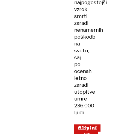
najpogostejši
vzrok
smrti
zaradi
nenamernih
poškodb
na
svetu,
saj
po
ocenah
letno
zaradi
utopitve
umre
236.000
ljudi.
filipini