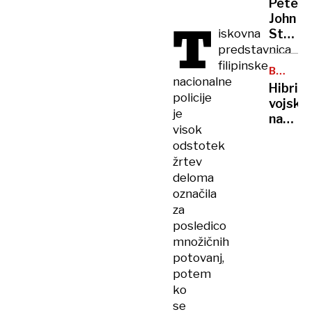
Peter
priho
John
T
Trump
iskovna
Steven
Ob
predstavnica
takšn
filipinske
BALTSK
odnos
nacionalne
MORJE
Hibrid
PZS
policije
vojsko
ne
je
na
gre
visok
morsk
več
odstotek
dnu
žrtev
deloma
označila
za
posledico
množičnih
potovanj,
potem
ko
se