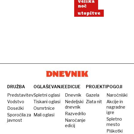
velika
noč
utopitve
DRUŽBA
OGLAŠEVANJE
EDICIJE
PROJEKTI
POGOJI
Predstavitev
Spletni oglasi
Dnevnik
Gazela
Naročniški
Vodstvo
Tiskani oglasi
Nedeljski
Zlata nit
Akcije in
dnevnik
nagradne
Dosežki
Osmrtnice
igre
Razvedrilo
Sporočila za
Mali oglasi
Spletno
javnost
Naročanje
mesto
edicij
Piškotki