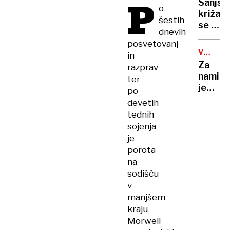
P
Sanjsk
sekiro
o
križarj
umoril
šestih
se je
mamo,
dnevih
sprevr
napade
posvetovanj
v
tudi
VREMEN
in
moro:
NAPOVE
očima
Za
razprav
Norovi
in
nami
ter
razsaj
polbra
je
po
po
neviht
devetih
ladjah
noč,
tednih
kaj
sojenja
pa
je
nas
porota
čaka
na
danes?
sodišču
v
manjšem
kraju
Morwell