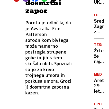
dosmrtni
segajo
UKC
tudi
Ljublja
zapor
do
V
LOV
100.0
petih
NA
Sredi
Porota je odločila, da
evrov
mesec
OSUMLJ
Zagre
je Avstralka Erin
izgubil
z
Patterson
moža
več
sorodnikom bivšega
in
streli
očeta
TEKSAS
moža namerno
ubil
Žrtev
postregla strupene
domne
že
gobe in jih s tem
ženine
najman
skušala ubiti. Spoznali
ljubim
79,
so jo za krivo
poglejt
trojnega umora in
MEDŽIM
kako
poskusa umora. Grozi
Aretira
hitro
29-
ji dosmrtna zaporna
je
letnika
kazen.
narašč
ki
reka
naj
OPOZOR
bi s