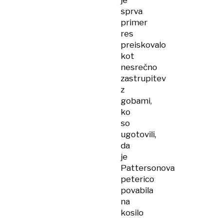
je
sprva
primer
res
preiskovalo
kot
nesrečno
zastrupitev
z
gobami,
ko
so
ugotovili,
da
je
Pattersonova
peterico
povabila
na
kosilo