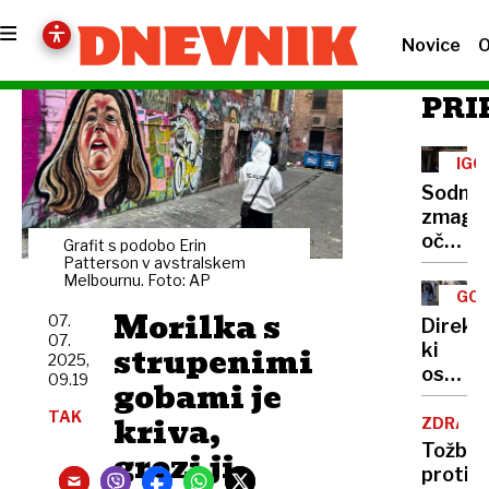
Novice
O
PRI
IGO
PRI
Sodna
zmaga
očrnje
Grafit s podobo Erin
filozof
Patterson v avstralskem
Melbournu. Foto: AP
nad
GOL
ljublja
Morilka s
07.
Direkto
fakult
07.
strupenimi
ki
2025,
ostane
09.19
gobami je
brez
TAK
kriva,
social
ZDRAVL
pomoči
Tožba
grozi ji
Dolgov
proti