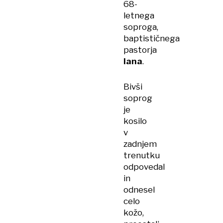
68-
letnega
soproga,
baptističnega
pastorja
Iana
.
Bivši
soprog
je
kosilo
v
zadnjem
trenutku
odpovedal
in
odnesel
celo
kožo,