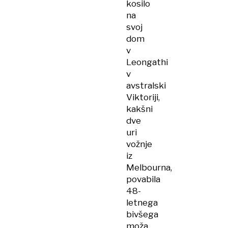
kosilo
na
svoj
dom
v
Leongathi
v
avstralski
Viktoriji,
kakšni
dve
uri
vožnje
iz
Melbourna,
povabila
48-
letnega
bivšega
moža