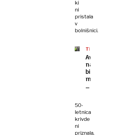
ki
ni
pristala
v
bolnišnici.
TROJNI
UMOR
Avstralka
naj
bi
moževe
sorodnike
zastrupila
z
50-
gobami
letnica
v
krivde
pečenki
ni
priznala,