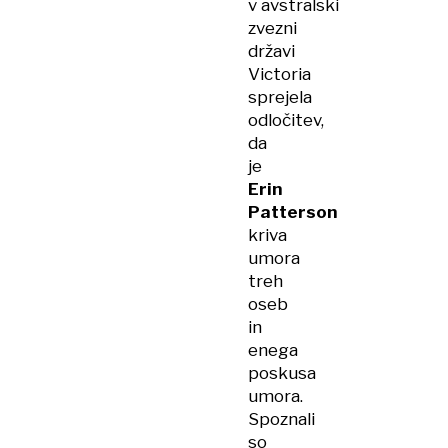
v avstralski
zvezni
državi
Victoria
sprejela
odločitev,
da
je
Erin
Patterson
kriva
umora
treh
oseb
in
enega
poskusa
umora.
Spoznali
so