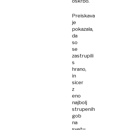
oskrbo.
Preiskava
je
pokazala,
da
so
se
zastrupili
s
hrano,
in
sicer
z
eno
najbolj
strupenih
gob
na
svetu