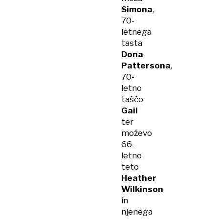
Simona
,
70-
letnega
tasta
Dona
Pattersona
,
70-
letno
taščo
Gail
ter
moževo
66-
letno
teto
Heather
Wilkinson
in
njenega