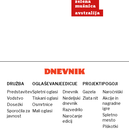
zelena
mušnica
avstralija
DRUŽBA
OGLAŠEVANJE
EDICIJE
PROJEKTI
POGOJI
Predstavitev
Spletni oglasi
Dnevnik
Gazela
Naročniški
Vodstvo
Tiskani oglasi
Nedeljski
Zlata nit
Akcije in
dnevnik
nagradne
Dosežki
Osmrtnice
igre
Razvedrilo
Sporočila za
Mali oglasi
Spletno
javnost
Naročanje
mesto
edicij
Piškotki