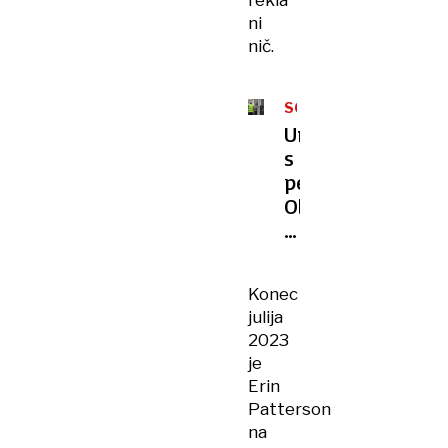
rekla
ni
nič.
SOJENJE
Umor
s
pečenko:
Obtožena
priznala,
da
je
Konec
kosilo
julija
vsebovalo
2023
zeleno
je
mušnico
Erin
Patterson
na