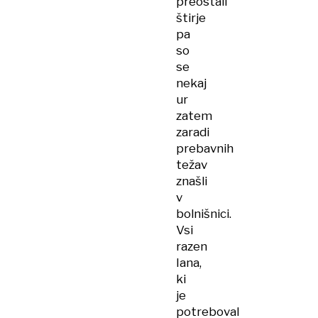
preostali
štirje
pa
so
se
nekaj
ur
zatem
zaradi
prebavnih
težav
znašli
v
bolnišnici.
Vsi
razen
Iana,
ki
je
potreboval