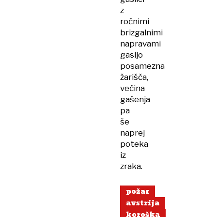
z
ročnimi
brizgalnimi
napravami
gasijo
posamezna
žarišča,
večina
gašenja
pa
še
naprej
poteka
iz
zraka.
požar
avstrija
koroška