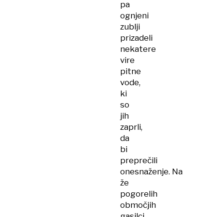
pa
ognjeni
zublji
prizadeli
nekatere
vire
pitne
vode,
ki
so
jih
zaprli,
da
bi
preprečili
onesnaženje. Na
že
pogorelih
območjih
gasilci