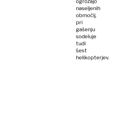
ogrožajo
naseljenih
območij,
pri
gašenju
sodeluje
tudi
šest
helikopterjev.