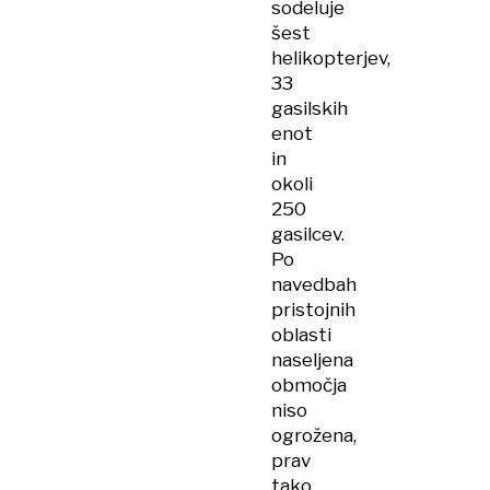
sodeluje
šest
helikopterjev,
33
gasilskih
enot
in
okoli
250
gasilcev.
Po
navedbah
pristojnih
oblasti
naseljena
območja
niso
ogrožena,
prav
tako