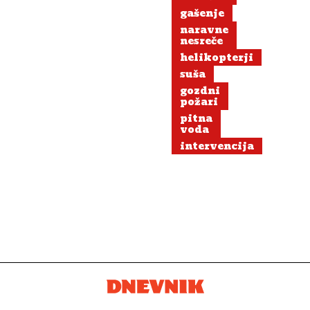
gašenje
naravne
nesreče
helikopterji
suša
gozdni
požari
pitna
voda
intervencija