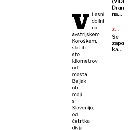
hujšim
(VIDEO
včeraj
krimin
Drama
V
trije
na
Lesni
pristan
Hvaru:
dolini
helikop
reševal
na
letos
ZAČASN
heliko
avstrijskem
PERONI
že
Še
moral
Koroškem,
več
zapora
pristat
slabih
kot
kamniš
tik
sto
420
in
ob
kilometrov
dolenj
skalni
od
proge,
steni
mesta
nato
Beljak
vlaki
ob
spet
na
meji
železni
s
postaji
Slovenijo,
od
četrtka
divja