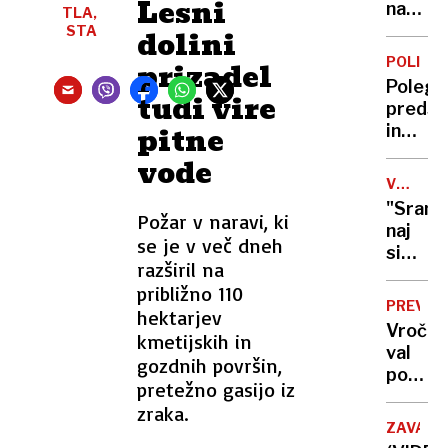
Lesni
na
na
TLA,
Zahod
kopališ
STA
dolini
bregu,
kakšno
POLITIK
prizadel
več
je
Poleg
ranjeni
stanje
tudi vire
predse
na
pitne
in
bazeni
sopotn
vode
poškod
VOJNA
tudi
V
"Sram
policis
Požar v naravi, ki
UKRAJIN
naj
voznik
se je v več dneh
si
razširil na
sperej
približno 110
s
PREVID
hektarjev
krvjo":
Vročin
kmetijskih in
Putin
val
vrata
gozdnih površin,
polni
vojske
pretežno gasijo iz
ljublja
odprl
zraka.
urgenc
še
ZAVALA
samo