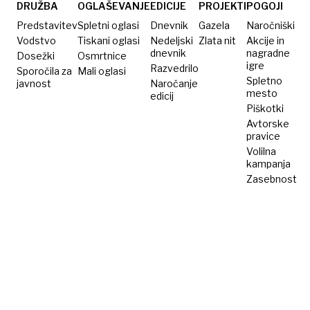
DRUŽBA
OGLAŠEVANJE
EDICIJE
PROJEKTI
POGOJI
Predstavitev
Spletni oglasi
Dnevnik
Gazela
Naročniški
Vodstvo
Tiskani oglasi
Nedeljski
Zlata nit
Akcije in
dnevnik
nagradne
Dosežki
Osmrtnice
igre
Razvedrilo
Sporočila za
Mali oglasi
Spletno
javnost
Naročanje
mesto
edicij
Piškotki
Avtorske
pravice
Volilna
kampanja
Zasebnost