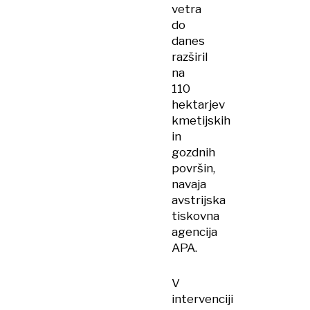
vetra
do
danes
razširil
na
110
hektarjev
kmetijskih
in
gozdnih
površin,
navaja
avstrijska
tiskovna
agencija
APA.
V
intervenciji