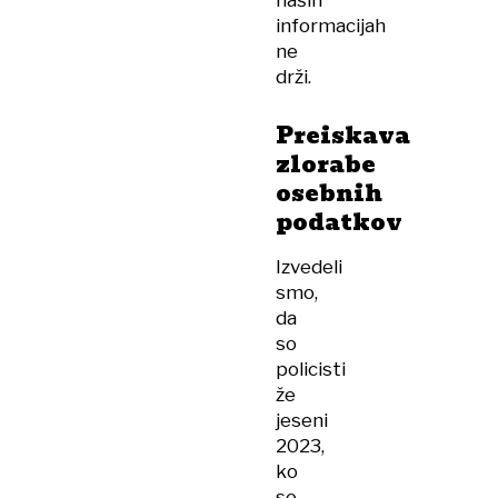
naših
informacijah
ne
drži.
Preiskava
zlorabe
osebnih
podatkov
Izvedeli
smo,
da
so
policisti
že
jeseni
2023,
ko
so