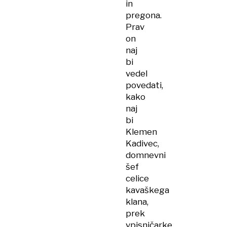
in
pregona.
Prav
on
naj
bi
vedel
povedati,
kako
naj
bi
Klemen
Kadivec,
domnevni
šef
celice
kavaškega
klana,
prek
vpisničarke