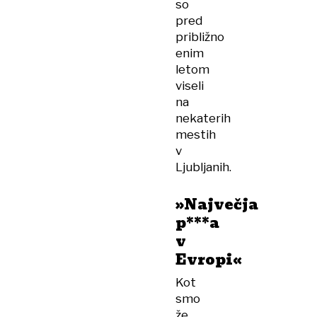
so
pred
približno
enim
letom
viseli
na
nekaterih
mestih
v
Ljubljanih.
»Največja
p***a
v
Evropi«
Kot
smo
že