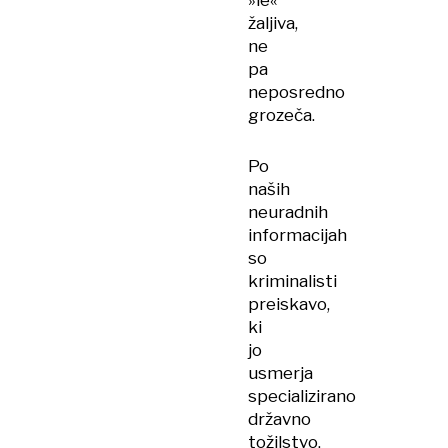
»le«
žaljiva,
ne
pa
neposredno
grozeča.
Po
naših
neuradnih
informacijah
so
kriminalisti
preiskavo,
ki
jo
usmerja
specializirano
državno
tožilstvo,