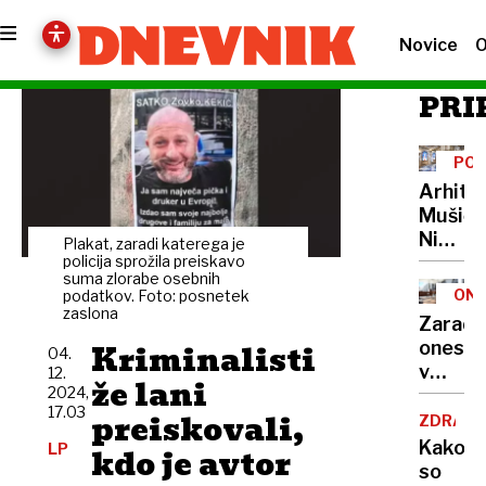
Novice
O
PRI
POT
CEN
Arhite
Mušič:
Nikoli
Plakat, zaradi katerega je
nisem
policija sprožila preiskavo
suma zlorabe osebnih
pomisli
ONE
podatkov. Foto: posnetek
da je
zaslona
Zaradi
to v
Kriminalisti
onesna
04.
moji
v
12.
Ljublja
že lani
2024,
delu
sploh
17.03
preiskovali,
Logat
ZDRAVS
mogoč
voda
Kako
LP
kdo je avtor
nepitn
so