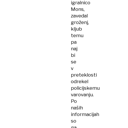
igralnico
Mons,
zavedal
groženj,
kljub
temu
pa
naj
bi
se
v
preteklosti
odrekel
policijskemu
varovanju.
Po
naših
informacijah
so
ga