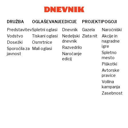
DRUŽBA
OGLAŠEVANJE
EDICIJE
PROJEKTI
POGOJI
Predstavitev
Spletni oglasi
Dnevnik
Gazela
Naročniški
Vodstvo
Tiskani oglasi
Nedeljski
Zlata nit
Akcije in
dnevnik
nagradne
Dosežki
Osmrtnice
igre
Razvedrilo
Sporočila za
Mali oglasi
Spletno
javnost
Naročanje
mesto
edicij
Piškotki
Avtorske
pravice
Volilna
kampanja
Zasebnost