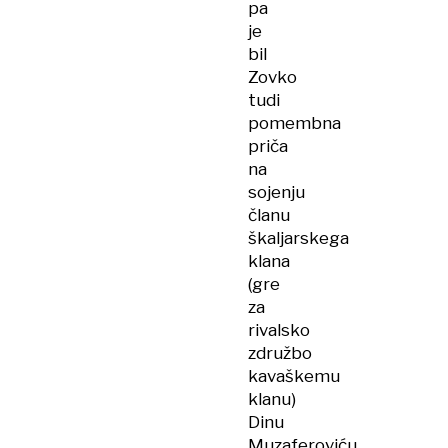
pa
je
bil
Zovko
tudi
pomembna
priča
na
sojenju
članu
škaljarskega
klana
(gre
za
rivalsko
združbo
kavaškemu
klanu)
Dinu
Muzaferoviću