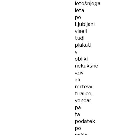
letošnjega
leta
po
Ljubljani
viseli
tudi
plakati
v
obliki
nekakšne
»živ
ali
mrtev«
tiralice,
vendar
pa
ta
podatek
po