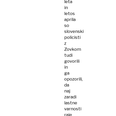
leta
in
letos
aprila
so
slovenski
policisti
z
Zovkom
tudi
govorili
in
ga
opozorili,
da
naj
zaradi
lastne
varnosti
raje