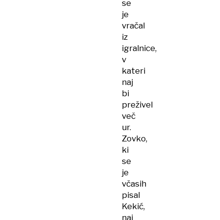
se
je
vračal
iz
igralnice,
v
kateri
naj
bi
preživel
več
ur.
Zovko,
ki
se
je
včasih
pisal
Kekić,
naj