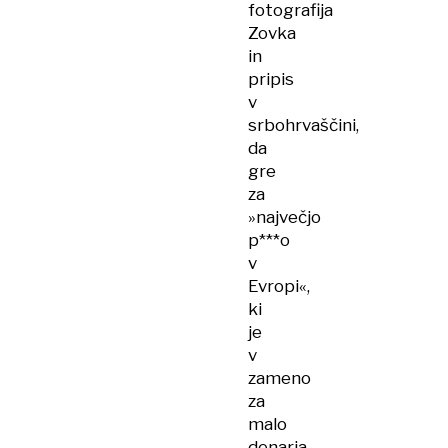
fotografija
Zovka
in
pripis
v
srbohrvaščini,
da
gre
za
»največjo
p***o
v
Evropi«,
ki
je
v
zameno
za
malo
denarja