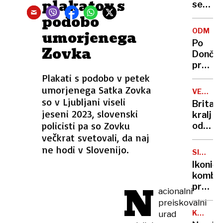
plakatov s
se
zasuka
podobo
cilji
ODMEV
umorjenega
Golobo
Po
Zovka
vlade
Dončić
prodaji
Karma
Plakati s podobo v petek
je
umorjenega Satka Zovka
VELIKA
psica,
so v Ljubljani viseli
BRITANI
Britan
Nico
jeseni 2023, slovenski
kralj
pa
policisti pa so Zovku
odpove
njen
večkrat svetovali, da naj
obvezn
sin
zaradi
ne hodi v Slovenijo.
SIMBOL
strans
HIPIJEV
Ikoničn
učinko
kombi
zdravlj
N
praznu
acionalni
raka
75.
preiskovalni
rojstni
KANADA
urad
dan
GRENLA