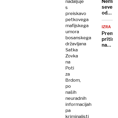
Nemir
nadaljuje
severn
s
od
preiskavo
ZDA
petkovega
mafijskega
IZRAEL
umora
Premie
bosanskega
pritisk
državljana
na
Satka
Gazo
Zovka
in
na
pravos
Poti
za
Brdom,
po
naših
neuradnih
informacijah
pa
kriminalisti