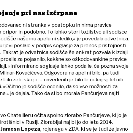
jenje pri nas izčrpane
odovanec ni stranka v postopku in nima pravice
 pripor in podobno. To lahko stori tožilstvo ali sodišče
Sodišče našemu apelu ni sledilo,« je povedala odvetnica.
rjevi poslalo v podpis soglasje za prenos pristojnosti
 Takrat je odvetnica sodišče še enkrat pozvala k izdaji
 prosila za pojasnilo, kakšne so oškodovankine pravice
ji. »Informirano soglasje lahko poda le, če pozna svoje
 Mlinar-Kovačičeva. Odgovora na apel ni bilo, pa tudi
e bilo zelo skopo – navedenih je bilo le nekaj spletnih
. »Očitno je sodišče ocenilo, da so vse možnosti za
ne,« je dejala. Tako da si bo morala Pančurjeva najti
o Chatellieru očita spolno zlorabo Pančurjeve, ki jo je
rotišnici v Rusiji. Zlorabljal naj bi jo do leta 2014.
a
Jamesa Lopeza
, rojenega v ZDA, ki se je tudi že javno