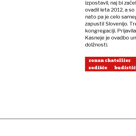
izpostavil, naj bi zač
ovadil leta 2012, a s
nato pa je celo sameg
zapustil Slovenijo. T
kongregaciji. Prijavila
Kasneje je ovadbo uma
dolžnosti.
ronan chatellier
sodišče
budistič