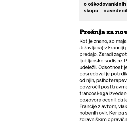
o oškodovankinih 
skopo – navedenih 
Prošnja za no
Kot je znano, so maja
državljana) v Franciji
predajo. Zaradi zagot
ljubljansko sodišče. 
udeležil. Odsotnost 
posredoval je potrdil
od njih, psihoterapev
povzročil posttravma
francoskega izvedenc
pogovora ocenil, da j
Francije z avtom, vla
nobenih ovir. Ker pa s
zdravniškim opravičilo