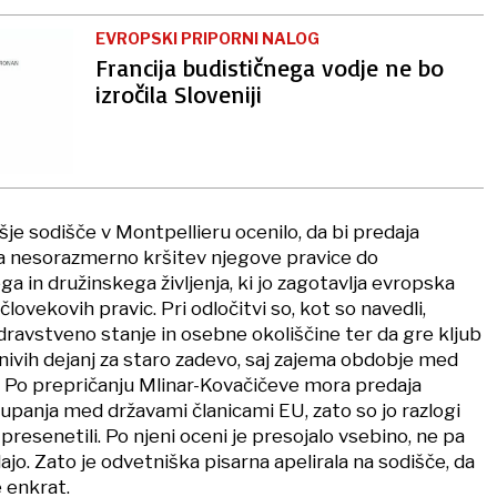
EVROPSKI PRIPORNI NALOG
Francija budističnega vodje ne bo
izročila Sloveniji
išje sodišče v Montpellieru ocenilo, da bi predaja
ala nesorazmerno kršitev njegove pravice do
 in družinskega življenja, ki jo zagotavlja evropska
lovekovih pravic. Pri odločitvi so, kot so navedli,
dravstveno stanje in osebne okoliščine ter da gre kljub
nivih dejanj za staro zadevo, saj zajema obdobje med
 Po prepričanju Mlinar-Kovačičeve mora predaja
aupanja med državami članicami EU, zato so jo razlogi
resenetili. Po njeni oceni je presojalo vsebino, ne pa
ajo. Zato je odvetniška pisarna apelirala na sodišče, da
e enkrat.