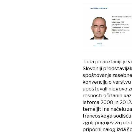
Toda po aretaciji je v
Sloveniji predstavlj
spoštovanja zasebnega
konvencija o varstvu č
upoštevali njegovo z
resnosti očitanih kaz
letoma 2000 in 2012.
temeljiti na načelu z
francoskega sodišča p
zgolj pogojev za pred
priporni nalog izda š