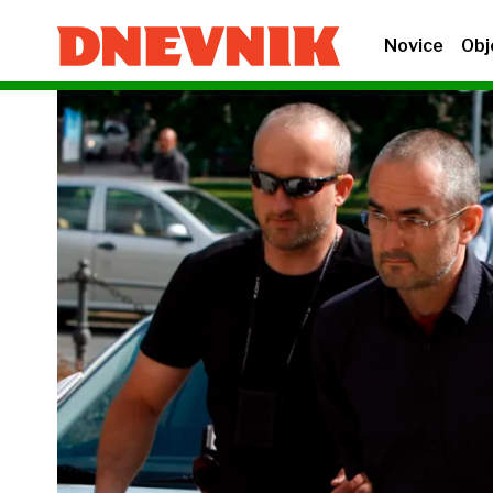
Novice
Obj