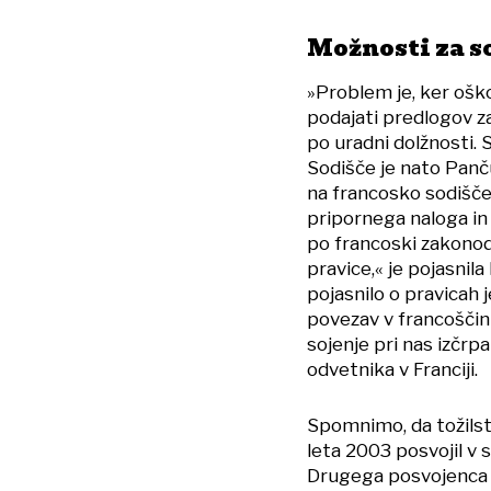
Možnosti za so
»Problem je, ker ošk
podajati predlogov za
po uradni dolžnosti. 
Sodišče je nato Panču
na francosko sodišče.
pripornega naloga in
po francoski zakonoda
pravice,« je pojasnila
pojasnilo o pravicah j
povezav v francoščini
sojenje pri nas izčrpa
odvetnika v Franciji.
Spomnimo, da tožilstv
leta 2003 posvojil v si
Drugega posvojenc