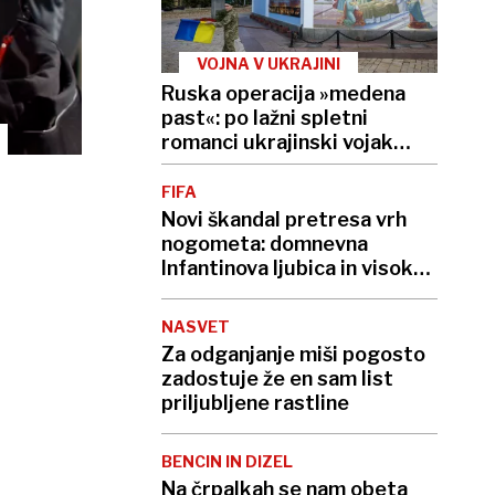
VOJNA V UKRAJINI
Ruska operacija »medena
past«: po lažni spletni
romanci ukrajinski vojak
umrl zaradi zastrupitve
FIFA
Novi škandal pretresa vrh
nogometa: domnevna
Infantinova ljubica in visoko
izplačilo Uefe
NASVET
Za odganjanje miši pogosto
zadostuje že en sam list
priljubljene rastline
BENCIN IN DIZEL
Na črpalkah se nam obeta