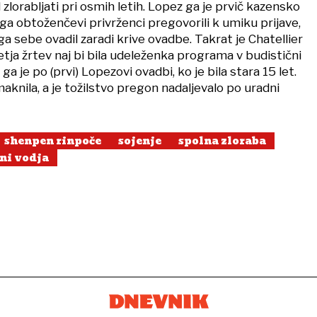
el zlorabljati pri osmih letih. Lopez ga je prvič kazensko
o ga obtoženčevi privrženci pregovorili k umiku prijave,
a sebe ovadil zaradi krive ovadbe. Takrat je Chatellier
retja žrtev naj bi bila udeleženka programa v budistični
 ga je po (prvi) Lopezovi ovadbi, ko je bila stara 15 let.
knila, a je tožilstvo pregon nadaljevalo po uradni
shenpen rinpoče
sojenje
spolna zloraba
ni vodja