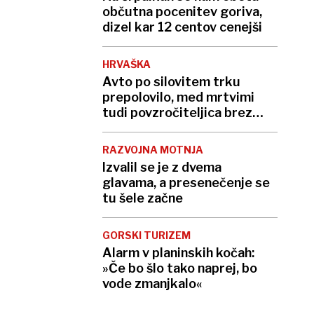
občutna pocenitev goriva,
dizel kar 12 centov cenejši
HRVAŠKA
Avto po silovitem trku
prepolovilo, med mrtvimi
tudi povzročiteljica brez
izpita
RAZVOJNA MOTNJA
Izvalil se je z dvema
glavama, a presenečenje se
tu šele začne
GORSKI TURIZEM
Alarm v planinskih kočah:
»Če bo šlo tako naprej, bo
vode zmanjkalo«