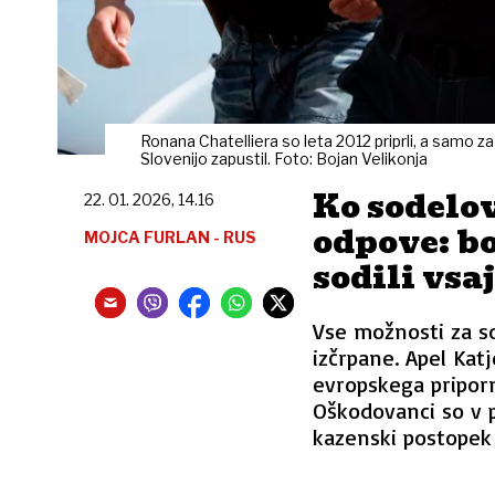
Ronana Chatelliera so leta 2012 priprli, a samo 
Slovenijo zapustil. Foto: Bojan Velikonja
Ko sodelo
22. 01. 2026, 14.16
odpove: b
MOJCA FURLAN - RUS
sodili vsa
Vse možnosti za so
izčrpane. Apel Kat
evropskega priporn
Oškodovanci so v po
kazenski postopek