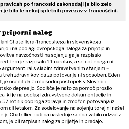
pravicah po francoski zakonodaji je bilo zelo
je bilo le nekaj spletnih povezav v francoščini.
v priporni nalog
 lani Chatelliera (francoskega in slovenskega
 prijeli na podlagi evropskega naloga za prijetje in
ovitve navzočnosti na sojenju ga je razpisalo
Pred tem je razpisalo 14 narokov, a se nobenega ni
je argumentiral s slabim zdravstvenim stanjem –
a treh zdravnikov, da za potovanje ni sposoben. Eden
t, je ocenil, da bi mu sodni postopek v Sloveniji
tsko depresijo. Sodišče je nato za pomoč prosilo
a, ki je na podlagi zdravstvene dokumentacije in
e 57-letnik dobrega zdravja in zmožen potovanja iz
kom ali letalom. Za sodelovanje na sojenju torej ni našel
e je Chatellier tudi na naslednje sodno vabilo odzval z
m, je bil razpisan nalog za prijetje in predajo.