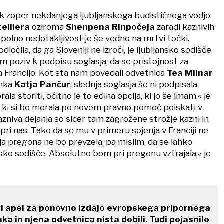
k zoper nekdanjega ljubljanskega budističnega vodjo
elliera
oziroma
Shenpena Rinpočeja
zaradi kaznivih
spolno nedotakljivost je še vedno na mrtvi točki.
dločila, da ga Sloveniji ne izroči, je ljubljansko sodišče
 poziv k podpisu soglasja, da se pristojnost za
Francijo. Kot sta nam povedali odvetnica
Tea Mlinar
anka
Katja Pančur
, slednja soglasja še ni podpisala.
a storiti, očitno je to edina opcija, ki jo še imam,« je
 ki si bo morala po novem pravno pomoč poiskati v
kazniva dejanja so sicer tam zagrožene strožje kazni in
pri nas. Tako da se mu v primeru sojenja v Franciji ne
ja pregona ne bo prevzela, pa mislim, da se lahko
sko sodišče. Absolutno bom pri pregonu vztrajala,« je
i apel za ponovno izdajo evropskega pripornega
a in njena odvetnica nista dobili. Tudi pojasnilo