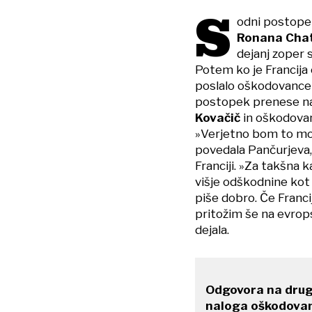
S
odni postope
Ronana Chat
dejanj zoper 
Potem ko je Francija o
poslalo oškodovancem
postopek prenese na 
Kovačič
in oškodov
»Verjetno bom to moral
povedala Pančurjeva,
Franciji. »Za takšna 
višje odškodnine kot 
piše dobro. Če Franci
pritožim še na evrop
dejala.
Odgovora na drug
naloga oškodovank