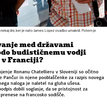
za nekaj dni, ker je nato James Lopez ovadbo umaknil. Potem je
vanje med državami
odo budističnemu vodji
j v Franciji?
jenje Ronanu Chatellieru v Sloveniji so očitno
je Pančur in njene pooblaščenke za razpis novega
ega naloga je naletel na gluha ušesa.
dpis dobili soglasje, da se pristojnost za
 prenese na francosko sodišče.