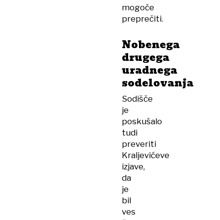
mogoče
preprečiti.
Nobenega
drugega
uradnega
sodelovanja
Sodišče
je
poskušalo
tudi
preveriti
Kraljevićeve
izjave,
da
je
bil
ves