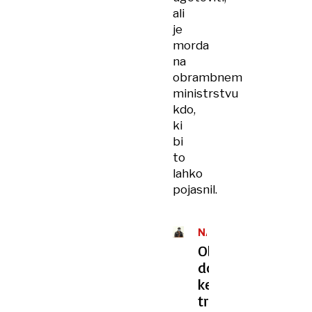
ali
je
morda
na
obrambnem
ministrstvu
kdo,
ki
bi
to
lahko
pojasnil.
NAPELJEVANJE
K
Obsojeni
UMORU
doktor
kemije
trdi,