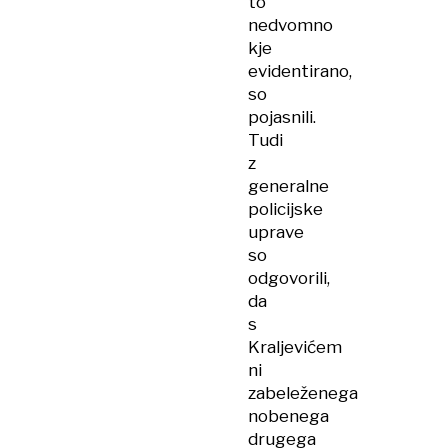
to
nedvomno
kje
evidentirano,
so
pojasnili.
Tudi
z
generalne
policijske
uprave
so
odgovorili,
da
s
Kraljevićem
ni
zabeleženega
nobenega
drugega