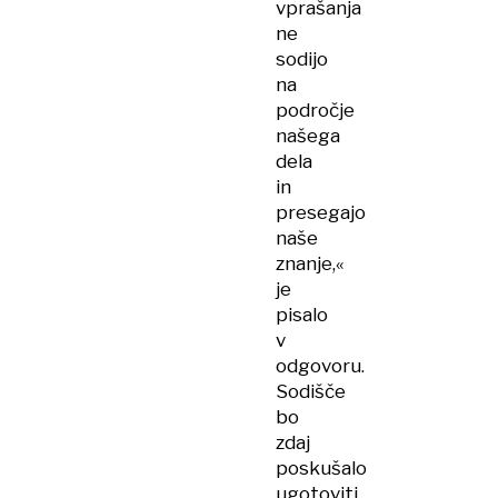
vprašanja
ne
sodijo
na
področje
našega
dela
in
presegajo
naše
znanje,«
je
pisalo
v
odgovoru.
Sodišče
bo
zdaj
poskušalo
ugotoviti,