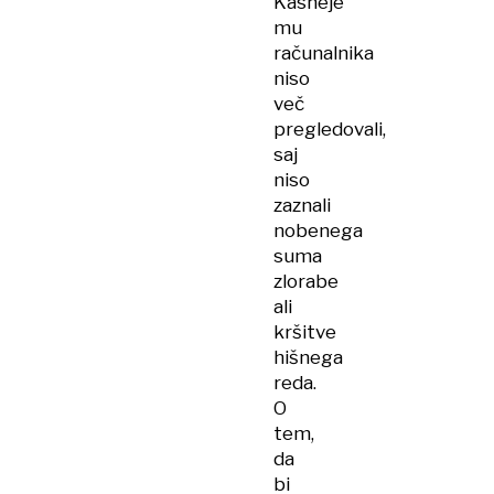
Kasneje
mu
računalnika
niso
več
pregledovali,
saj
niso
zaznali
nobenega
suma
zlorabe
ali
kršitve
hišnega
reda.
O
tem,
da
bi