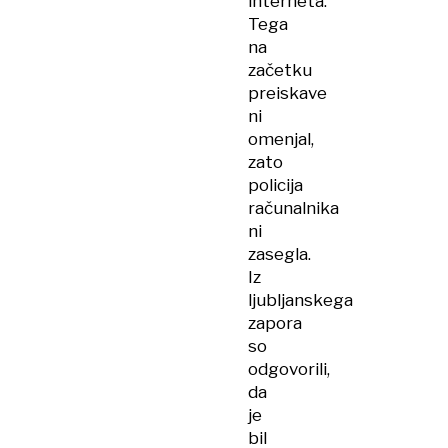
interneta.
Tega
na
začetku
preiskave
ni
omenjal,
zato
policija
računalnika
ni
zasegla.
Iz
ljubljanskega
zapora
so
odgovorili,
da
je
bil