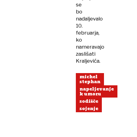
se
bo
nadaljevalo
10.
februarja,
ko
nameravajo
zaslišati
Kraljevića.
michel
stephan
napeljevanje
k umoru
sodišče
sojenje