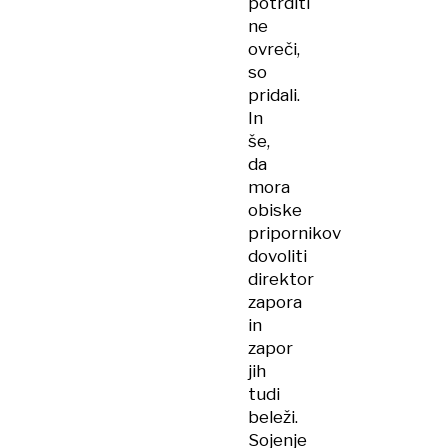
potrditi
ne
ovreči,
so
pridali.
In
še,
da
mora
obiske
pripornikov
dovoliti
direktor
zapora
in
zapor
jih
tudi
beleži.
Sojenje