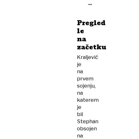
da
sta
se
Pregled
mu
le
pripornika
na
želela
začetku
maščevati
Kraljević
je
na
prvem
sojenju,
na
katerem
je
bil
Stephan
obsojen
na