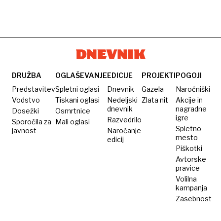
DRUŽBA
OGLAŠEVANJE
EDICIJE
PROJEKTI
POGOJI
Predstavitev
Spletni oglasi
Dnevnik
Gazela
Naročniški
Vodstvo
Tiskani oglasi
Nedeljski
Zlata nit
Akcije in
dnevnik
nagradne
Dosežki
Osmrtnice
igre
Razvedrilo
Sporočila za
Mali oglasi
Spletno
javnost
Naročanje
mesto
edicij
Piškotki
Avtorske
pravice
Volilna
kampanja
Zasebnost