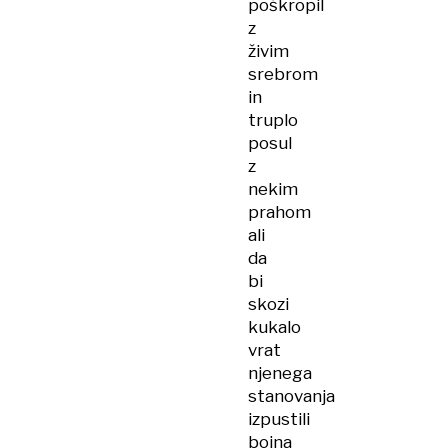
poškropil
z
živim
srebrom
in
truplo
posul
z
nekim
prahom
ali
da
bi
skozi
kukalo
vrat
njenega
stanovanja
izpustili
bojna