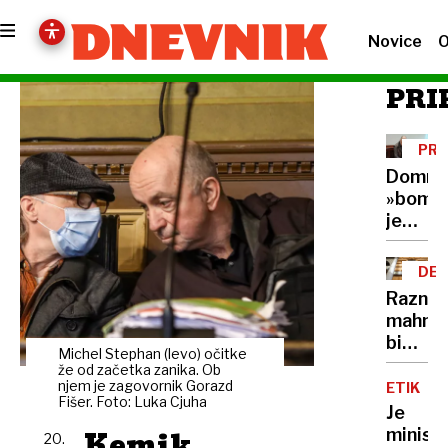
Novice
O
PRI
PR
Domne
»bomb
je
rešila
nezako
DEL
hramb
OBL
Razni
DNK
mahnič
bi
Michel Stephan (levo) očitke
kar
že od začetka zanika. Ob
ignorir
njem je zagovornik Gorazd
ETIKA
Fišer. Foto: Luka Cjuha
ustavn
Je
sodišč
Kemik
minist
20.