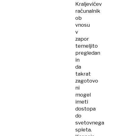
Kraljevićev
računalnik
ob
vnosu
v
zapor
temeljito
pregledan
in
da
takrat
zagotovo
ni
mogel
imeti
dostopa
do
svetovnega
spleta.