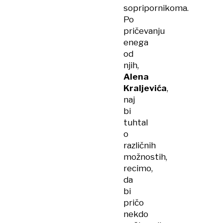
sopripornikoma.
Po
pričevanju
enega
od
njih,
Alena
Kraljevića
,
naj
bi
tuhtal
o
različnih
možnostih,
recimo,
da
bi
pričo
nekdo