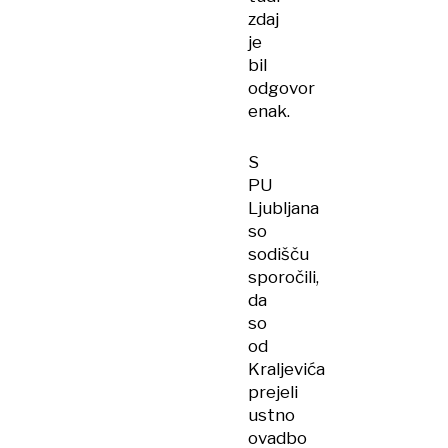
zdaj
je
bil
odgovor
enak.
S
PU
Ljubljana
so
sodišču
sporočili,
da
so
od
Kraljevića
prejeli
ustno
ovadbo