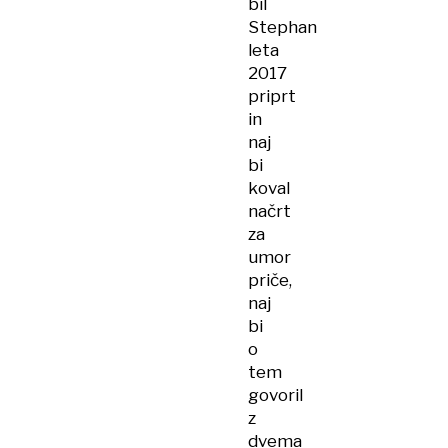
bil
Stephan
leta
2017
priprt
in
naj
bi
koval
načrt
za
umor
priče,
naj
bi
o
tem
govoril
z
dvema