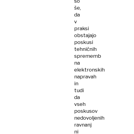
so
še,
da
v
praksi
obstajajo
poskusi
tehničnih
sprememb
na
elektronskih
napravah
in
tudi
da
vseh
poskusov
nedovoljenih
ravnanj
ni