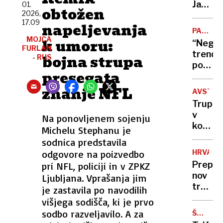
Janez
01.
obtožen
2026,
Cigler
17.09
napeljevanja
Kralj
PADEC
le
MOJCA
POTROŠ
k umoru:
“Negat
moraln
FURLAN
trend
bojna strupa
- RUS
razsod
porabe
ali
presegata
piva
tudi
se
znanje NFL
moraln
AVSTRA
ne
grešni
Truplo
bo
v
Na ponovljenem sojenju
zausta
kovčku
Michelu Stephanu je
na
je
sodnica predstavila
noben
bila
način”
odgovore na poizvedbo
HRVAŠK
le
Prepreč
pri NFL, policiji in v ZPKZ
lutka
nov
Ljubljana. Vprašanja jim
»za
trk
je zastavila po navodilih
odrasl
vlakov,
višjega sodišča, ki je prvo
je bil
sodbo razveljavilo. A za
ŠTEVIL
za
TEŽAVE