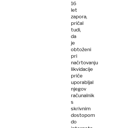
16
let
zapora,
pričal
tudi,
da
je
obtoženi
pri
načrtovanju
likvidacije
priče
uporabljal
njegov
računalnik
s
skrivnim
dostopom
do