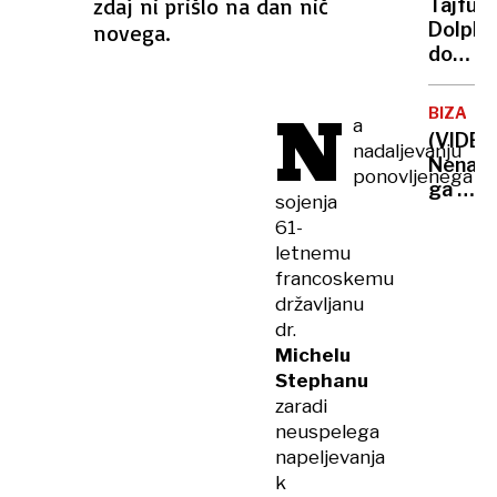
zdaj ni prišlo na dan nič
Tajfun
sobot
Dolphi
novega.
nesreč
dosege
kriv
Kitajsk
stroje
evakuir
N
BIZARN
a
več
(VIDEO
nadaljevanju
kot
Nenad
milijon
ponovljenega
ga ni
ljudi,
sojenja
bilo
odpove
61-
več:
1400
letnemu
padel
letov
francoskemu
v
državljanu
luknjo,
dr.
medte
Michelu
ko je
Stephanu
slavil
zaradi
gol,
neuspelega
ki ga
napeljevanja
nato
niso
k