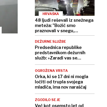
HRVAŠKA
48 ljudi reševali iz snežnega
meteža: "Božič smo
praznovali v snegu,
zmrznjeni, a srečni"
DEŽURNE SLUŽBE
Predsednica republike
predstavnikom dežurnih
služb: »Zaradi vas se
prebivalci Slovenije tudi med
prazniki počutimo varne.«
OGROŽENA VRSTA
Orka, ki se 17 dni ni mogla
ločiti od trupla svojega
mladiča, ima nov naraščaj
ZGODILO SE JE
Več kot osemsto let od