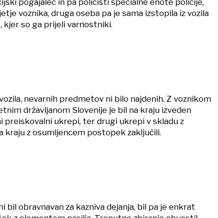
ijski pogajalec in pa policisti specialne enote policije,
ijetje voznika, druga oseba pa je sama izstopila iz vozila
 kjer so ga prijeli varnostniki.
vozila, nevarnih predmetov ni bilo najdenih. Z voznikom
etnim državljanom Slovenije je bil na kraju izveden
i preiskovalni ukrepi, ter drugi ukrepi v skladu z
a kraju z osumljencem postopek zaključili.
i bil obravnavan za kazniva dejanja, bil pa je enkrat
ek z elementom nasilja. Trenutno zbiranje obvestil