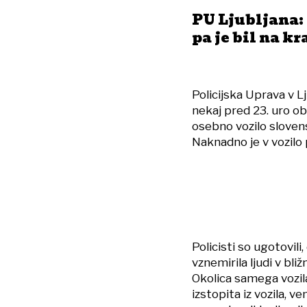
PU Ljubljana: 
pa je bil na k
Policijska Uprava v Lj
nekaj pred 23. uro o
osebno vozilo slovens
Naknadno je v vozilo 
Policisti so ugotovil
vznemirila ljudi v bli
Okolica samega vozila 
izstopita iz vozila, 