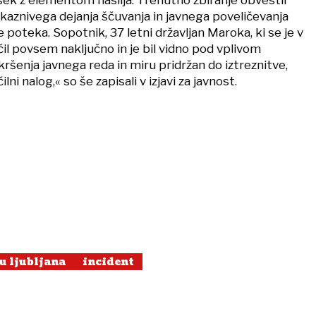
 kaznivega dejanja ščuvanja in javnega poveličevanja
e poteka. Sopotnik, 37 letni državljan Maroka, ki se je v
učil povsem naključno in je bil vidno pod vplivom
i kršenja javnega reda in miru pridržan do iztreznitve,
ilni nalog,« so še zapisali v izjavi za javnost.
u ljubljana
incident