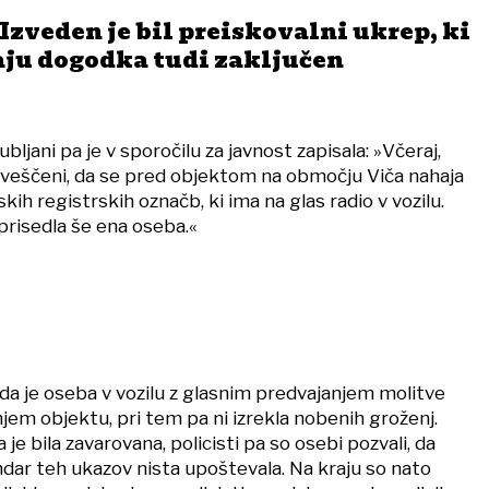
Izveden je bil preiskovalni ukrep, ki
raju dogodka tudi zaključen
ubljani pa je v sporočilu za javnost zapisala: »Včeraj,
bveščeni, da se pred objektom na območju Viča nahaja
kih registrskih označb, ki ima na glas radio v vozilu.
prisedla še ena oseba.«
i, da je oseba v vozilu z glasnim predvajanjem molitve
žnjem objektu, pri tem pa ni izrekla nobenih groženj.
je bila zavarovana, policisti pa so osebi pozvali, da
vendar teh ukazov nista upoštevala. Na kraju so nato