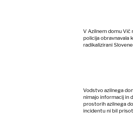
V Azilnem domu Vič naj
policija obravnavala k
radikalizirani Slove
Vodstvo azilnega do
nimajo informacij in 
prostorih azilnega dom
incidentu ni bil pris