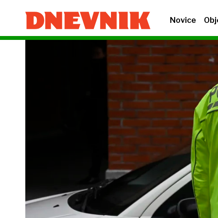
Novice
Obj