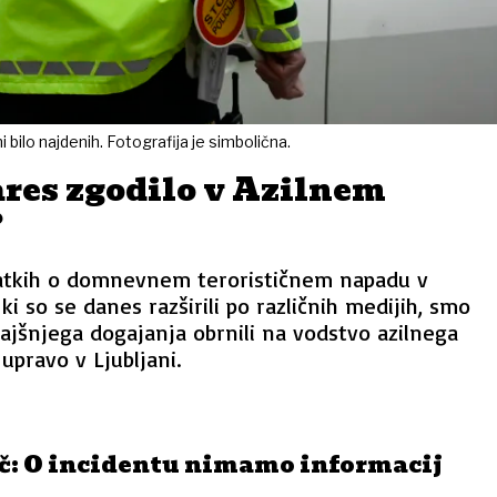
 bilo najdenih. Fotografija je simbolična.
zares zgodilo v Azilnem
?
atkih o domnevnem terorističnem napadu v
i so se danes razširili po različnih medijih, smo
rajšnjega dogajanja obrnili na vodstvo azilnega
upravo v Ljubljani.
č: O incidentu nimamo informacij