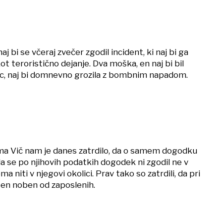
 bi se včeraj zvečer zgodil incident, ki naj bi ga
ot teroristično dejanje. Dva moška, en naj bi bil
nec, naj bi domnevno grozila z bombnim napadom.
ma Vič nam je danes zatrdilo, da o samem dogodku
da se po njihovih podatkih dogodek ni zgodil ne v
a niti v njegovi okolici. Prav tako so zatrdili, da pri
oten noben od zaposlenih.