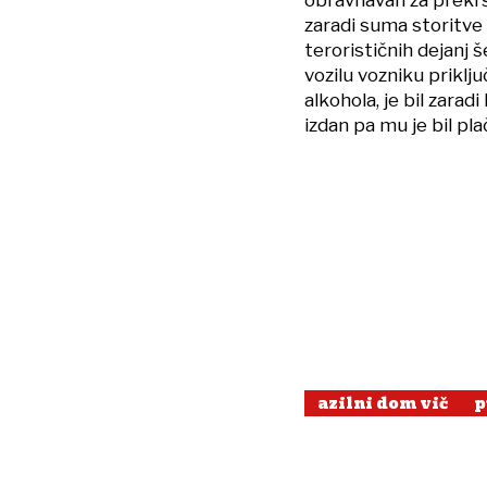
zaradi suma storitve
terorističnih dejanj š
vozilu vozniku priklj
alkohola, je bil zarad
izdan pa mu je bil plač
azilni dom vič
p