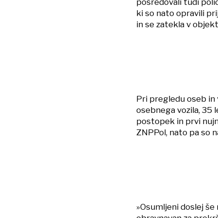
posredovali tudi polic
ki so nato opravili pr
in se zatekla v objekt,
Pri pregledu oseb in 
osebnega vozila, 35 l
postopek in prvi nujn
ZNPPol, nato pa so n
»Osumljeni doslej še n
obravnavan za prekrš