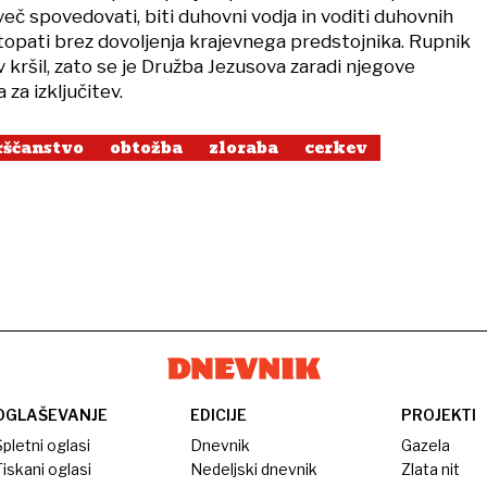
eč spovedovati, biti duhovni vodja in voditi duhovnih
stopati brez dovoljenja krajevnega predstojnika. Rupnik
 kršil, zato se je Družba Jezusova zaradi njegove
za izključitev.
rščanstvo
obtožba
zloraba
cerkev
OGLAŠEVANJE
EDICIJE
PROJEKTI
pletni oglasi
Dnevnik
Gazela
iskani oglasi
Nedeljski dnevnik
Zlata nit