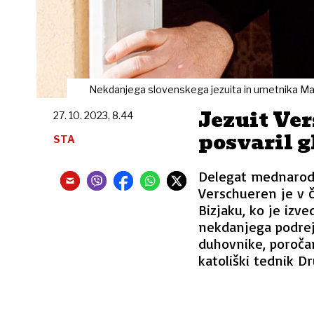
Nekdanjega slovenskega jezuita in umetnika Marka 
Jezuit Ve
27. 10. 2023, 8.44
posvaril 
STA
Delegat mednarodn
Verschueren je v č
Bizjaku, ko je izv
nekdanjega podrej
duhovnike, poroča
katoliški tednik Dr