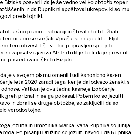
e Bizjaka posvaril, da je še vedno veliko obtožb zoper
zčiščenih in da Rupnik ni spoštoval ukrepov, ki so mu
jegovi predstojniki.
l obsežno pismo o situaciji in številnih obtožbah
aterimi smo se srečali. Vprašal sem ga, ali bo kljub
em tem obvestil, še vedno pripravljen sprejeti
n zapisal v izjavi za AP. Potrdil je tudi, da je preveril,
ismo posredovano škofu Bizjaku.
, da je v svojem pismu omenil tudi kanonično kazen
čenje leta 2020 zaradi tega, ker je dal odvezo ženski, s
e odnose. Vatikan je dva tedna kasneje izobčenje
nik greh priznal in se ga pokesal. Potem ko so jezuiti
kavo in zbrali še druge obtožbe, so zaključili, da so
elo verodostojne.
ga jezuita in umetnika Marka Ivana Rupnika so junija
ega reda. Po pisanju Družine so jezuiti navedli, da Rupnika