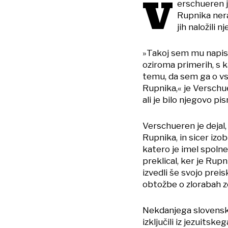
V
erschueren j
Rupnika nera
jih naložili n
»Takoj sem mu napisa
oziroma primerih, s k
temu, da sem ga o vs
Rupnika,« je Verschuere
ali je bilo njegovo p
Verschueren je dejal
Rupnika, in sicer izob
katero je imel spoln
preklical, ker je Rup
izvedli še svojo preis
obtožbe o zlorabah z
Nekdanjega slovenske
izključili iz jezuitsk