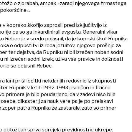
i obtožb o zlorabah, ampak »zaradi njegovega trmastega
 pokorščine«.
 v koprsko škofijo zaprosil pred izključitvijo iz
ofijo pa so ga inkardinirali avgusta. Generalni vikar
o Rebec je v sredo pojasnil, da je koprski škof Rupnika
loka o odpustitvi iz reda jezuitov, njegove prošnje za
er ter dejstva, da Rupniku ni bil izrečen noben sodni
 ni izrečen sodni izrek, uživa vse pravice in dolžnosti
,« je še pojasnil Rebec.
 lani prišli očitki nekdanjih redovnic iz skupnosti
pater Rupnik v letih 1992-1993 psihično in fizično
vo primera je bilo poudarjeno, da v zadevi niso bile
sebe, dikasterij za nauk vere pa je po preiskavi
e zoper patra Rupnika že zastarale, zato so primer
o obtožbah sprva sprejela previdnostne ukrepe.