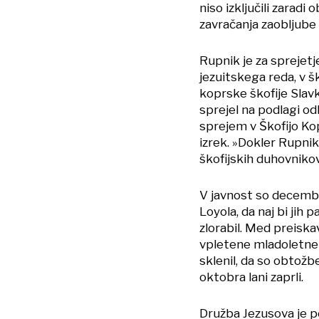
niso izključili zarad
zavračanja zaobljube
Rupnik je za sprejetje
jezuitskega reda, v šk
koprske škofije Slavk
sprejel na podlagi od
sprejem v Škofijo Kop
izrek. »Dokler Rupniku
škofijskih duhovnikov
V javnost so decembra
Loyola, da naj bi jih 
zlorabil. Med preiska
vpletene mladoletne o
sklenil, da so obtožb
oktobra lani zaprli.
Družba Jezusova je p