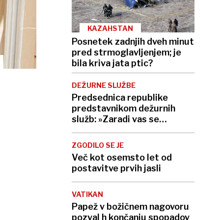
KAZAHSTAN
Posnetek zadnjih dveh minut
pred strmoglavljenjem; je
bila kriva jata ptic?
DEŽURNE SLUŽBE
Predsednica republike
predstavnikom dežurnih
služb: »Zaradi vas se
prebivalci Slovenije tudi med
prazniki počutimo varne.«
ZGODILO SE JE
Več kot osemsto let od
postavitve prvih jasli
VATIKAN
Papež v božičnem nagovoru
pozval h končanju spopadov