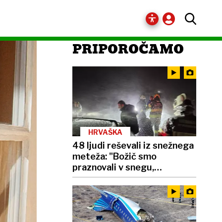
PRIPOROČAMO
HRVAŠKA
48 ljudi reševali iz snežnega
meteža: "Božič smo
praznovali v snegu,
zmrznjeni, a srečni"