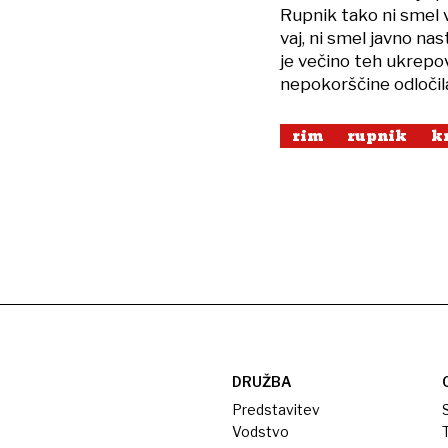
Rupnik tako ni smel v
vaj, ni smel javno na
je večino teh ukrepov
nepokorščine odločila 
rim
rupnik
k
DRUŽBA
Predstavitev
S
Vodstvo
T