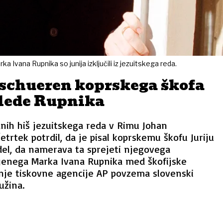
Ivana Rupnika so junija izključili iz jezuitskega reda.
rschueren koprskega škofa
glede Rupnika
ih hiš jezuitskega reda v Rimu Johan
etrtek potrdil, da je pisal koprskemu škofu Juriju
edel, da namerava ta sprejeti njegovega
enega Marka Ivana Rupnika med škofijske
nje tiskovne agencije AP povzema slovenski
užina.