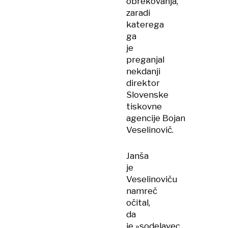
obrekovanja,
zaradi
katerega
ga
je
preganjal
nekdanji
direktor
Slovenske
tiskovne
agencije Bojan
Veselinovič.
Janša
je
Veselinoviču
namreč
očital,
da
je »sodelavec