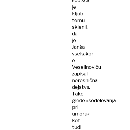
sodišča
je
kljub
temu
sklenil,
da
je
Janša
vsekakor
o
Veselinoviču
zapisal
neresnična
dejstva.
Tako
glede »sodelovanja
pri
umoru«
kot
tudi