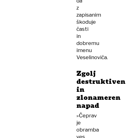
da
z
zapisanim
škoduje
časti
in
dobremu
imenu
Veselinoviča.
Zgolj
destruktiven
in
zlonameren
napad
»Čeprav
je
obramba
ves