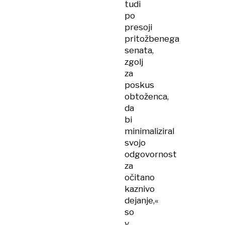
tudi
po
presoji
pritožbenega
senata,
zgolj
za
poskus
obtoženca,
da
bi
minimaliziral
svojo
odgovornost
za
očitano
kaznivo
dejanje,«
so
v