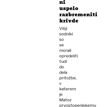
ni
uspelo
razbremeniti
krivde
Višji
sodniki
so
se
morali
opredeliti
tudi
do
dela
pritožbe,
v
katerem
je
Matoz
prvostopenjskemu