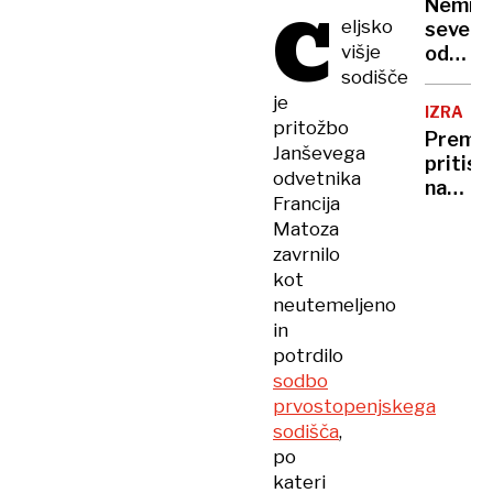
Nemir
C
eljsko
severn
višje
od
sodišče
ZDA
je
IZRAEL
pritožbo
Premie
Janševega
pritisk
odvetnika
na
Francija
Gazo
Matoza
in
zavrnilo
pravos
kot
neutemeljeno
in
potrdilo
sodbo
prvostopenjskega
sodišča
,
po
kateri