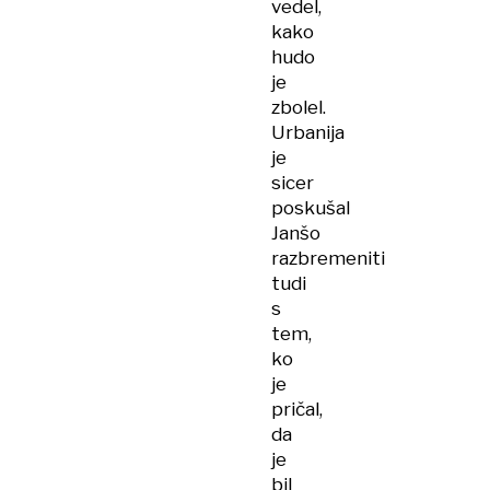
vedel,
kako
hudo
je
zbolel.
Urbanija
je
sicer
poskušal
Janšo
razbremeniti
tudi
s
tem,
ko
je
pričal,
da
je
bil