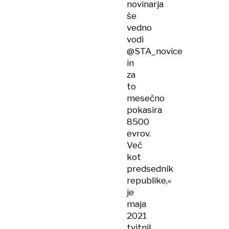
novinarja
še
vedno
vodi
@STA_novice
in
za
to
mesečno
pokasira
8500
evrov.
Več
kot
predsednik
republike,«
je
maja
2021
tvitnil