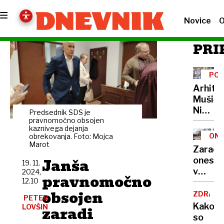
Novice
O
PRI
POT
CEN
Arhite
Mušič:
Nikoli
Predsednik SDS je
nisem
pravnomočno obsojen
kaznivega dejanja
pomisli
ONE
obrekovanja. Foto: Mojca
da je
Marot
Zaradi
to v
Janša
onesna
19. 11.
moji
v
2024,
Ljublja
pravnomočno
12.10
delu
sploh
obsojen
Logat
ZDRAVS
mogoč
PETER
voda
Kako
LOVŠIN
zaradi
nepitn
so