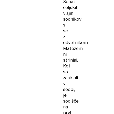
Senat
celjskih
višjih
sodnikov
s
se
z
odvetnikom
Matozem
ni
strinjal.
Kot
so
zapisali
v
sodbi,
je
sodišče
na
prvi