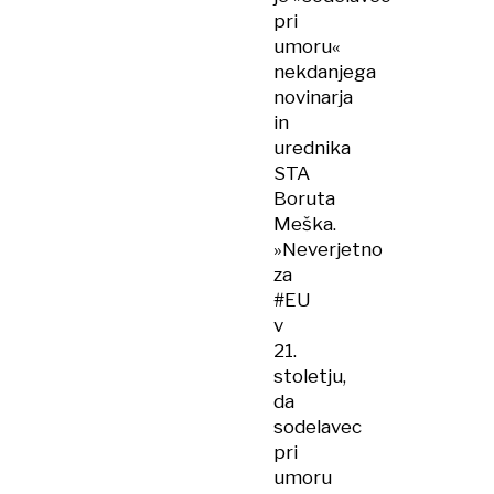
pri
umoru«
nekdanjega
novinarja
in
urednika
STA
Boruta
Meška.
»Neverjetno
za
#EU
v
21.
stoletju,
da
sodelavec
pri
umoru