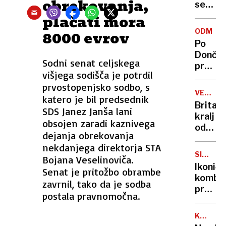
obrekovanja,
se
zasuka
plačati mora
cilji
ODMEV
8000 evrov
Golobo
Po
vlade
Dončić
Sodni senat celjskega
prodaji
višjega sodišča je potrdil
Karma
prvostopenjsko sodbo, s
je
VELIKA
katero je bil predsednik
psica,
BRITANI
Britan
SDS Janez Janša lani
Nico
kralj
pa
obsojen zaradi kaznivega
odpove
njen
dejanja obrekovanja
obvezn
sin
nekdanjega direktorja STA
zaradi
SIMBOL
Bojana Veselinoviča.
strans
HIPIJEV
Ikoničn
Senat je pritožbo obrambe
učinko
kombi
zavrnil, tako da je sodba
zdravlj
praznu
raka
postala pravnomočna.
75.
rojstni
KANADA
dan
GRENLA