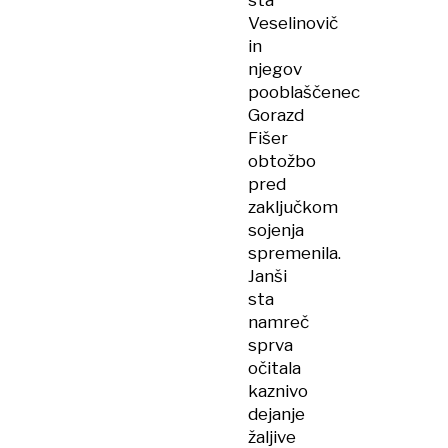
sta
Veselinovič
in
njegov
pooblaščenec
Gorazd
Fišer
obtožbo
pred
zaključkom
sojenja
spremenila.
Janši
sta
namreč
sprva
očitala
kaznivo
dejanje
žaljive