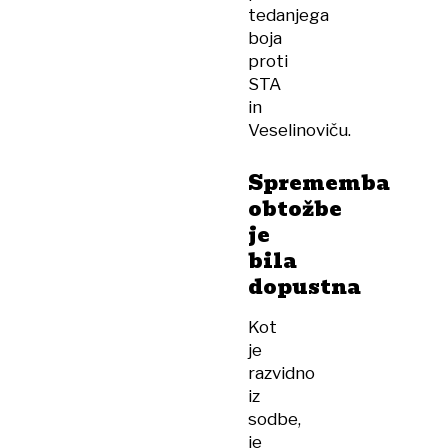
tedanjega
boja
proti
STA
in
Veselinoviču.
Sprememba
obtožbe
je
bila
dopustna
Kot
je
razvidno
iz
sodbe,
je