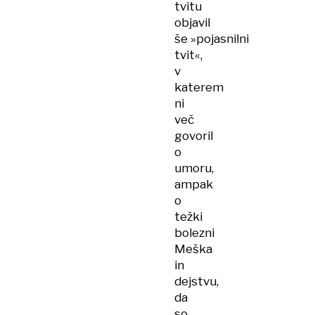
tvitu
objavil
še »pojasnilni
tvit«,
v
katerem
ni
več
govoril
o
umoru,
ampak
o
težki
bolezni
Meška
in
dejstvu,
da
so