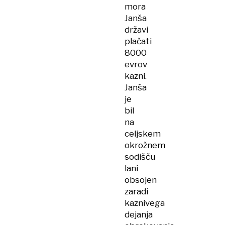
mora
Janša
državi
plačati
8000
evrov
kazni.
Janša
je
bil
na
celjskem
okrožnem
sodišču
lani
obsojen
zaradi
kaznivega
dejanja