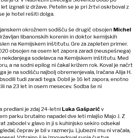
let izgnali iz države. Petelin se je pri žrtvi oskrboval z
 je hotel rešiti dolga.
ubljanskem okrožnem sodišču še drugič obsojen
Michel
državljan libanonskih korenin in doktor kemijskih
slen na Kemijskem inštitutu. Gre za zapleten primer.
 2020 obsojen na osem let zapora zaradi (neuspešnega)
u nekdanjega sodelavca na Kemijskem inštitutu. Med
oru, a na sodni epilog ni čakal križem rok. Koval je načrt
ki ga je na sodišču najbolj obremenjevala, Iračana Alija H.
sodili tudi zaradi tega. Dobil je 16 let zapora, enotno
ili na 23 let in osem mesecev. Sodba še ni
predlani je zdaj 24-letni
Luka Gašparič
v
 parku brutalno napadel dve leti mlajšo Majo J. Z
at zabodel v glavo in ji s kuhinjsko sekiro odsekal
gledal, čeprav je bil v razmerju. Ljubezni mu ni vračala,
nesel. Vztrajno ji je izpovedoval svoja čustva.