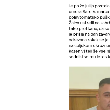
Je pa že julija post
umora Sare V. marca 20
polavtomatsko puško v
Žalca ustrelil na zahr
tako pretkano, da so m
je prišla na dan zavar
odrezana roka), se j
na celjskem okrožnem
kazen všteli še vse n
sodniki so mu letos k