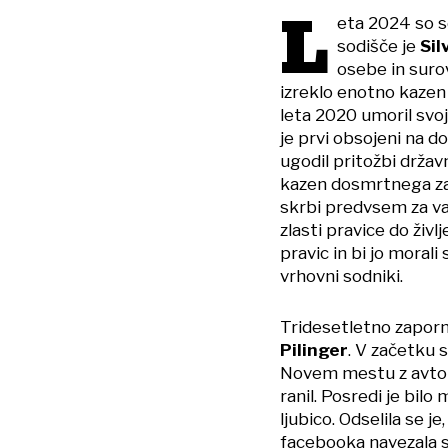
L
eta 2024 so so
sodišče je
Sil
osebe in suro
izreklo enotno kazen
leta 2020 umoril svo
je prvi obsojeni na 
ugodil pritožbi državn
kazen dosmrtnega zap
skrbi predvsem za va
zlasti pravice do živl
pravic in bi jo morali
vrhovni sodniki.
Tridesetletno zaporno
Pilinger
. V začetku 
Novem mestu z avtoma
ranil. Posredi je bilo
ljubico. Odselila se j
facebooka navezala st