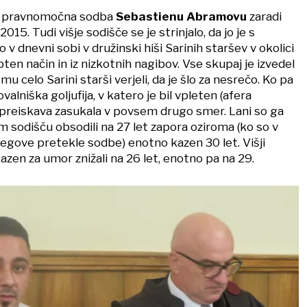
ala pravnomočna sodba
Sebastienu Abramovu
zaradi
15. Tudi višje sodišče se je strinjalo, da jo je s
 dnevni sobi v družinski hiši Sarinih staršev v okolici
bten način in iz nizkotnih nagibov. Vse skupaj je izvedel
u celo Sarini starši verjeli, da je šlo za nesrečo. Ko pa
ovalniška goljufija, v katero je bil vpleten (afera
e preiskava zasukala v povsem drugo smer. Lani so ga
 sodišču obsodili na 27 let zapora oziroma (ko so v
jegove pretekle sodbe) enotno kazen 30 let. Višji
azen za umor znižali na 26 let, enotno pa na 29.