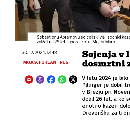
Sebastienu Abramovu so celjski višji sodniki kaz
znižali na 29 let zapora. Foto: Mojca Marot
Sojenja v l
30. 12. 2024, 13.48
dosmrtni 
MOJCA FURLAN - RUS
V letu 2024 je bilo
Pilinger je dobil 
v Brezju pri Nove
dobil 26 let, a ko
enotno kazen določ
Drevenšku za trojn