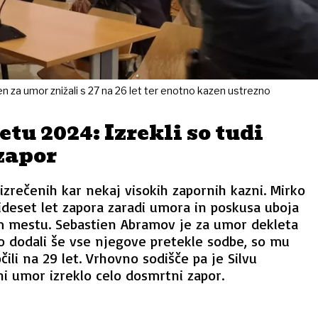
en za umor znižali s 27 na 26 let ter enotno kazen ustrezno
etu 2024: Izrekli so tudi
zapor
 izrečenih kar nekaj visokih zapornih kazni. Mirko
trideset let zapora zaradi umora in poskusa uboja
m mestu. Sebastien Abramov je za umor dekleta
 so dodali še vse njegove pretekle sodbe, so mu
ili na 29 let. Vrhovno sodišče pa je Silvu
i umor izreklo celo dosmrtni zapor.