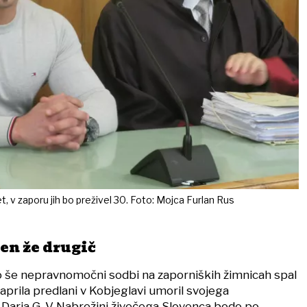
et, v zaporu jih bo preživel 30. Foto: Mojca Furlan Rus
en že drugič
po še nepravnomočni sodbi na zaporniških žimnicah spal
je aprila predlani v Kobjeglavi umoril svojega
Darja G. V Nabrežini živečega Slovenca bodo po