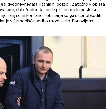
nega (dvodnevnega) flirtanja ni pozabil. Zatožno klop sta
Novakom, obtoženim, da mu je pri umoru in poskusu
nje zanj še ni končano. Februarja so ga sicer obsodili
dar je višje sodišče sodbo razveljavilo. Ponovljeno
o.