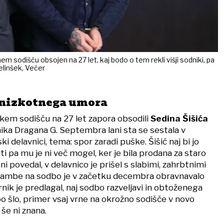
nem sodišču obsojen na 27 let, kaj bodo o tem rekli višji sodniki, pa
elinšek, Večer
 nizkotnega umora
skem sodišču na 27 let zapora obsodili
Sedina Šišića
ika Dragana G. Septembra lani sta se sestala v
i delavnici, tema: spor zaradi puške. Šišić naj bi jo
ti pa mu je ni več mogel, ker je bila prodana za staro
ni povedal, v delavnico je prišel s slabimi, zahrbtnimi
rambe na sodbo je v začetku decembra obravnavalo
rnik je predlagal, naj sodbo razveljavi in obtoženega
bo šlo, primer vsaj vrne na okrožno sodišče v novo
še ni znana.