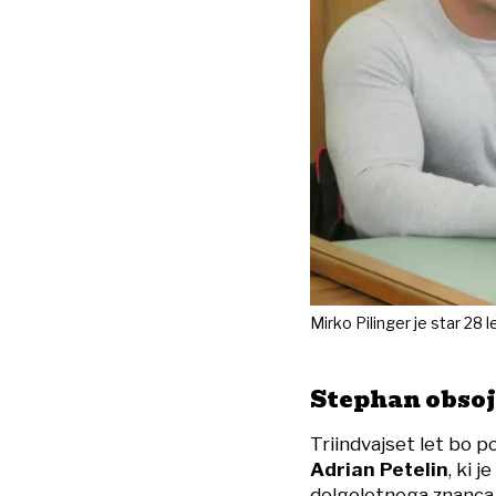
Mirko Pilinger je star 28 l
Stephan obsoj
Triindvajset let bo 
Adrian Petelin
, ki 
dolgoletnega znanca 