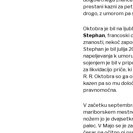
prestani kazni za pet 
drogo, z umorom pa se
Oktobra je bil na lj
Stephan
, francoski 
znanosti, nekoč zapo
Stephan je bil julija
napeljevanja k umor
sojenjem je bil v prip
za likvidacijo priče, 
R. R. Oktobra so ga ob
kazen pa so mu določ
pravnomočna.
V začetku septembra 
mariborskem mestnem
nožem jo je dvajsetkr
palec. V Majo se je za
česar pa očitno ni pre