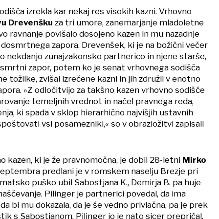
dišča izrekla kar nekaj res visokih kazni. Vrhovno
vu Drevenšku
za tri umore, zanemarjanje mladoletne
vo ravnanje povišalo dosojeno kazen in mu nazadnje
 dosmrtnega zapora. Drevenšek, ki je na božični večer
jo nekdanjo zunajzakonsko partnerico in njene starše,
dosmrtni zapor, potem ko je senat vrhovnega sodišča
e tožilke, zvišal izrečene kazni in jih združil v enotno
ora. »Z odločitvijo za takšno kazen vrhovno sodišče
rovanje temeljnih vrednot in načel pravnega reda,
jenja, ki spada v sklop hierarhično najvišjih ustavnih
 spoštovati vsi posamezniki,« so v obrazložitvi zapisali
 kazen, ki je že pravnomočna, je dobil 28-letni
Mirko
septembra predlani je v romskem naselju Brezje pri
tsko puško ubil Sabostjana K., Demirja B. pa huje
 maščevanje. Pilinger je partnerici povedal, da ima
e, da bi mu dokazala, da je še vedno privlačna, pa je prek
ik s Sabostjanom. Pilinger jo je nato sicer prepričal,