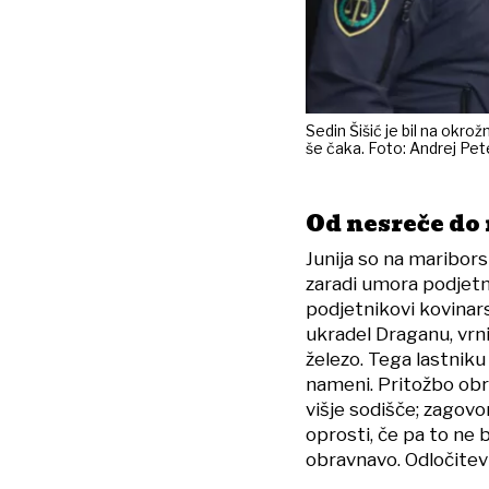
Sedin Šišić je bil na okrož
še čaka. Foto: Andrej Pet
Od nesreče do
Junija so na maribor
zaradi umora podjetn
podjetnikovi kovinarsk
ukradel Draganu, vrni
železo. Tega lastniku 
nameni. Pritožbo ob
višje sodišče; zagovo
oprosti, če pa to ne 
obravnavo. Odločitev 