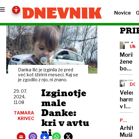
Novice
O
PRI
UM
Morile
žene
bo
Danka Ilić je izginila že pred
sedel
več kot štirimi meseci. Kaj se
je zgodilo z njo, ni znano.
21
DOB
let
Izginotje
PRO
29. 07.
Velenj
2024,
male
harmon
11.08
v lov
Danke:
na
TAMARA
KRIVEC
kri v avtu
nov
POTNIŠK
CENTER
Guinne
Arhite
ni
rekord
Mušič: