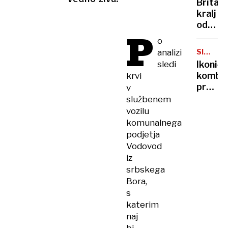
Britan
Nico
kralj
pa
odpove
njen
P
obvezn
o
sin
zaradi
analizi
SIMBOL
strans
HIPIJEV
sledi
Ikoničn
učinko
kombi
krvi
zdravlj
praznu
v
raka
75.
službenem
rojstni
vozilu
dan
komunalnega
podjetja
Vodovod
iz
srbskega
Bora,
s
katerim
naj