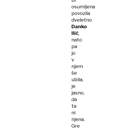
bi
osumljena
povozila
dveletno
Danko
Ilić
,
nato
pa
jo
v
njem
še
ubila,
je
jasno,
da
ta
ni
njena.
Gre