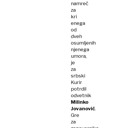
namreč
za
kri
enega
od
dveh
osumljenih
njenega
umora,
je
za
srbski
Kurir
potrdil
odvetnik
Milinko
Jovanović
.
Gre
za