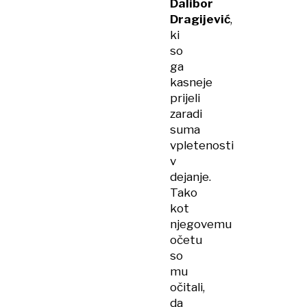
Dalibor
Dragijević
,
ki
so
ga
kasneje
prijeli
zaradi
suma
vpletenosti
v
dejanje.
Tako
kot
njegovemu
očetu
so
mu
očitali,
da