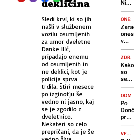
dekličina
Nikoli
nisem
pomisli
Sledi krvi, ki so jih
ONESNA
da je
našli v službenem
Zaradi
to v
vozilu osumljenih
onesna
moji
za umor dveletne
v
Ljublja
delu
Danke Ilić,
sploh
Logat
pripadajo enemu
mogoč
ZDRAVS
voda
od osumljenih in
Kako
nepitn
ne deklici, kot je
so
policija sprva
se
trdila. Štiri mesece
zasuka
cilji
po izginotju še
ODMEV
Golobo
vedno ni jasno, kaj
Po
vlade
se je zgodilo z
Dončić
dveletnico.
prodaji
Nekateri so celo
Karma
prepričani, da je še
je
VELIKA
psica,
vedno živa.
BRITANI