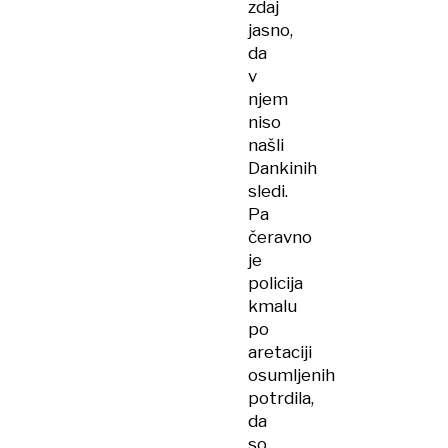
zdaj
jasno,
da
v
njem
niso
našli
Dankinih
sledi.
Pa
čeravno
je
policija
kmalu
po
aretaciji
osumljenih
potrdila,
da
so