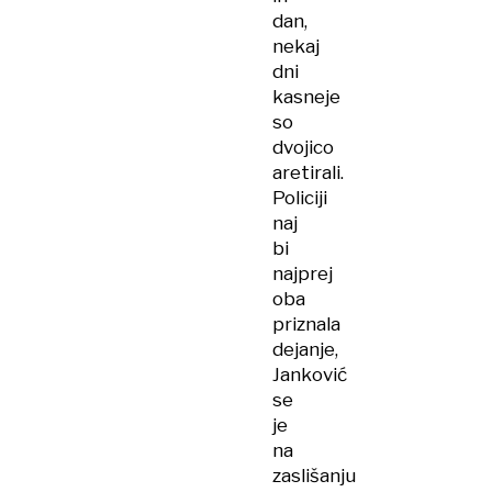
dan,
nekaj
dni
kasneje
so
dvojico
aretirali.
Policiji
naj
bi
najprej
oba
priznala
dejanje,
Janković
se
je
na
zaslišanju