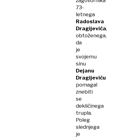
zagovornika
73-
letnega
Radoslava
Dragijevića
,
obtoženega,
da
je
svojemu
sinu
Dejanu
Dragijeviću
pomagal
znebiti
se
dekličinega
trupla.
Poleg
slednjega
je