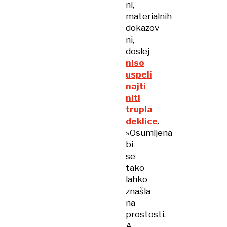
ni,
materialnih
dokazov
ni,
doslej
niso
uspeli
najti
niti
trupla
deklice
.
»Osumljena
bi
se
tako
lahko
znašla
na
prostosti.
A