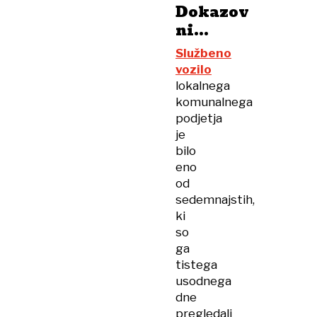
Dokazov
ni...
Službeno
vozilo
lokalnega
komunalnega
podjetja
je
bilo
eno
od
sedemnajstih,
ki
so
ga
tistega
usodnega
dne
pregledali