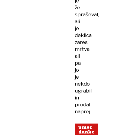
je
že
spraševal,
ali
je
deklica
zares
mrtva
ali
pa
jo
je
nekdo
ugrabil
in
prodal
naprej.
umor
danke