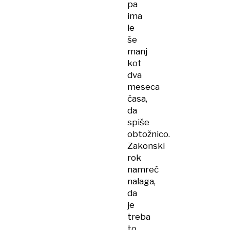
pa
ima
le
še
manj
kot
dva
meseca
časa,
da
spiše
obtožnico.
Zakonski
rok
namreč
nalaga,
da
je
treba
to