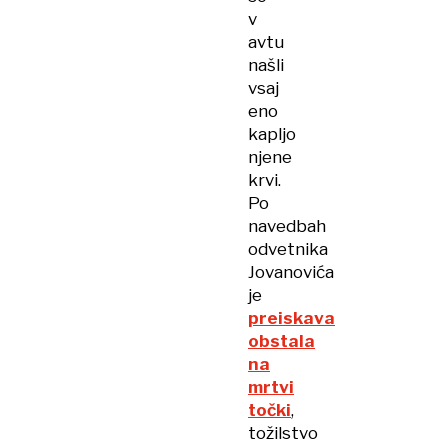
v
avtu
našli
vsaj
eno
kapljo
njene
krvi.
Po
navedbah
odvetnika
Jovanovića
je
preiskava
obstala
na
mrtvi
točki
,
tožilstvo