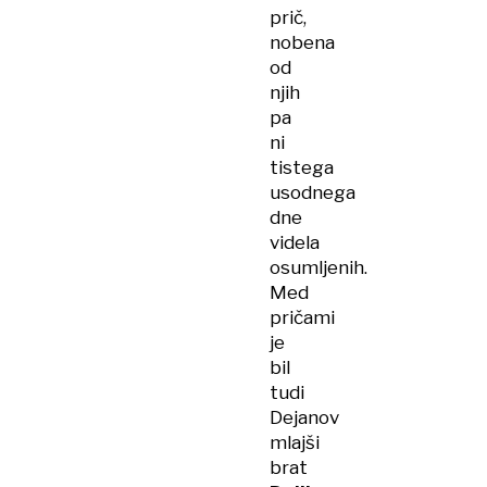
prič,
nobena
od
njih
pa
ni
tistega
usodnega
dne
videla
osumljenih.
Med
pričami
je
bil
tudi
Dejanov
mlajši
brat