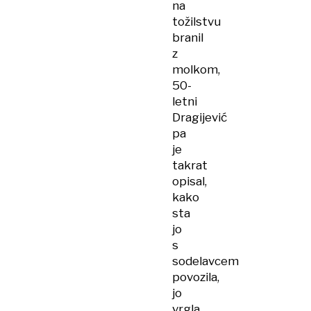
na
tožilstvu
branil
z
molkom,
50-
letni
Dragijević
pa
je
takrat
opisal,
kako
sta
jo
s
sodelavcem
povozila,
jo
vrgla