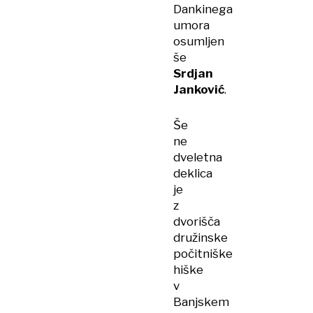
Dankinega
umora
osumljen
še
Srdjan
Janković
.
Še
ne
dveletna
deklica
je
z
dvorišča
družinske
počitniške
hiške
v
Banjskem