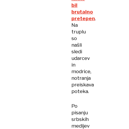
bil
brutalno
pretepen
.
Na
truplu
so
našli
sledi
udarcev
in
modrice,
notranja
preiskava
poteka.
Po
pisanju
srbskih
medijev