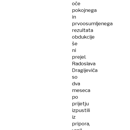
oče
pokojnega
in
prvoosumljenega
rezultata
obdukcije
še
ni
prejel.
Radoslava
Dragijevića
so
dva
meseca
po
prijetju
izpustili
iz
pripora,