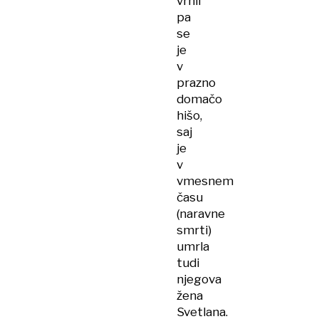
vrnil
pa
se
je
v
prazno
domačo
hišo,
saj
je
v
vmesnem
času
(naravne
smrti)
umrla
tudi
njegova
žena
Svetlana.