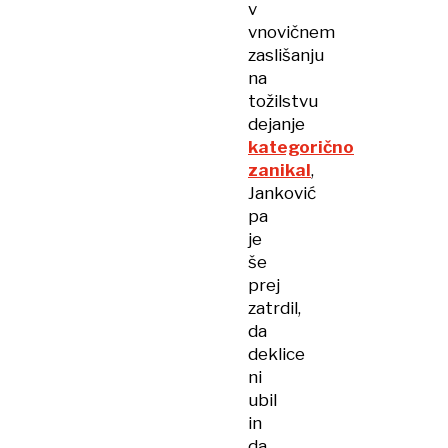
v
vnovičnem
zaslišanju
na
tožilstvu
dejanje
kategorično
zanikal
,
Janković
pa
je
še
prej
zatrdil,
da
deklice
ni
ubil
in
da