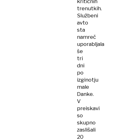
kritičnih
trenutkih.
Službeni
avto
sta
namreč
uporabljala
še
tri
dni
po
izginotju
male
Danke.
V
preiskavi
so
skupno
zaslišali
20