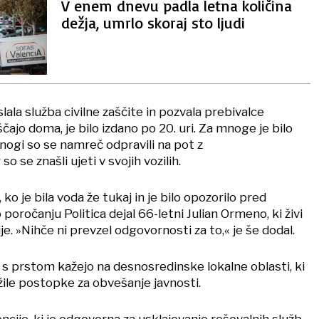
V enem dnevu padla letna količina
dežja, umrlo skoraj sto ljudi
slala služba civilne zaščite in pozvala prebivalce
čajo doma, je bilo izdano po 20. uri. Za mnoge je bilo
nogi so se namreč odpravili na pot z
 se znašli ujeti v svojih vozilih.
, ko je bila voda že tukaj in je bilo opozorilo pred
poročanju Politica dejal 66-letni Julian Ormeno, ki živi
e. »Nihče ni prevzel odgovornosti za to,« je še dodal.
 s prstom kažejo na desnosredinske lokalne oblasti, ki
ile postopke za obvešanje javnosti.
ncije, ki je odgovorna za usklajevanje reševalnih služb