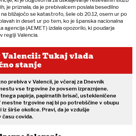
h, je priznala, da je prebivalcem poslala besedilno
a na bližajočo se katastrofo, šele ob 20.12, osem ur po
plavah in deset ur po tem, ko je španska nacionalna
 agencija (AEMET) izdala opozorilo, ki poudarja
 regiji Valencia.
 Valencii: Tukaj vlada
čno stanje
no prebiva v Valencii, je včeraj za Dnevnik
 mestu vse trgovine že povsem izpraznjene.
tnega papirja, papirnatih brisač, ustekleničene
V mestne trgovine naj bi po potrebščine v obupu
ci iz širše okolice. Pravi, da je vzdušje
v času covida.