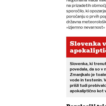
na prizadetih območji
sporočilo, ki opozarj
poročanju o prvih po
državna meteorološka
»izjemno nevarnost« v
Slovenka v
apokalipti
Slovenka, ki trenut
povedala, da so v
Zmanjkalo je toale
vode in testenin. 
prišli tudi prebival
apokaliptično kot 