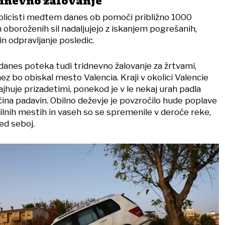
idnevno žalovanje
 policisti medtem danes ob pomoči približno 1000
oboroženih sil nadaljujejo z iskanjem pogrešanih,
in odpravljanje posledic.
 danes poteka tudi tridnevno žalovanje za žrtvami,
 bo obiskal mesto Valencia. Kraji v okolici Valencie
jhuje prizadetimi, ponekod je v le nekaj urah padla
ina padavin. Obilno deževje je povzročilo hude poplave
evilnih mestih in vaseh so se spremenile v deroče reke,
ed seboj.