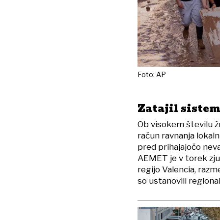
Foto: AP
Zatajil siste
Ob visokem številu žr
račun ravnanja lokalnih
pred prihajajočo nev
AEMET je v torek zjut
regijo Valencia, razm
so ustanovili regional