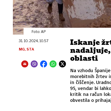
Foto: AP
Iskanje žr
31. 10. 2024, 10.57
nadaljuje,
MG, STA
oblasti
Na vzhodu Španije 
morebitnih žrtev i
in čiščenje. Uradn
95, vendar bi lahko
kritik na račun lok
obvestila o prihaja