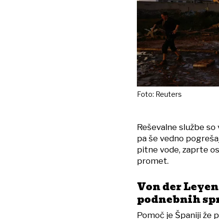
Foto: Reuters
Reševalne službe so v 
pa še vedno pogrešajo
pitne vode, zaprte ost
promet.
Von der Leyen
podnebnih s
Pomoč je Španiji že p