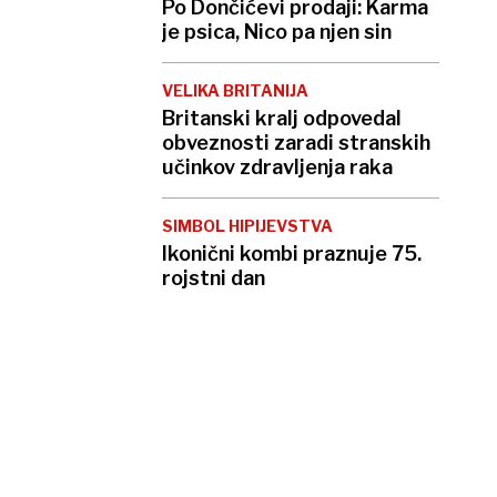
Po Dončićevi prodaji: Karma
je psica, Nico pa njen sin
VELIKA BRITANIJA
Britanski kralj odpovedal
obveznosti zaradi stranskih
učinkov zdravljenja raka
SIMBOL HIPIJEVSTVA
Ikonični kombi praznuje 75.
rojstni dan