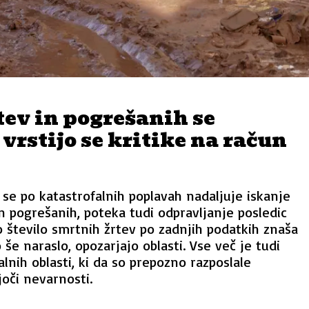
tev in pogrešanih se
 vrstijo se kritike na račun
se po katastrofalnih poplavah nadaljuje iskanje
n pogrešanih, poteka tudi odpravljanje posledic
o število smrtnih žrtev po zadnjih podatkih znaša
 še naraslo, opozarjajo oblasti. Vse več je tudi
alnih oblasti, ki da so prepozno razposlale
joči nevarnosti.