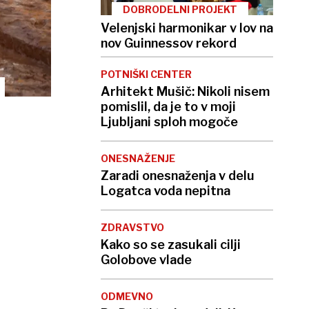
DOBRODELNI PROJEKT
Velenjski harmonikar v lov na
nov Guinnessov rekord
POTNIŠKI CENTER
Arhitekt Mušič: Nikoli nisem
pomislil, da je to v moji
Ljubljani sploh mogoče
ONESNAŽENJE
Zaradi onesnaženja v delu
Logatca voda nepitna
ZDRAVSTVO
Kako so se zasukali cilji
Golobove vlade
ODMEVNO