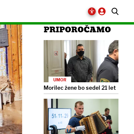
PRIPOROČAMO
UMOR
Morilec žene bo sedel 21 let