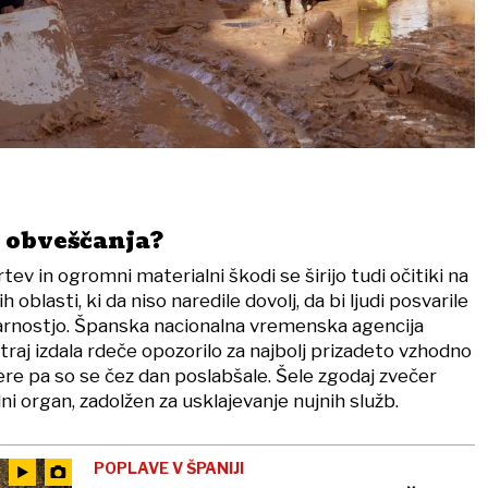
m obveščanja?
tev in ogromni materialni škodi se širijo tudi očitiki na
 oblasti, ki da niso naredile dovolj, da bi ljudi posvarile
arnostjo. Španska nacionalna vremenska agencija
raj izdala rdeče opozorilo za najbolj prizadeto vzhodno
ere pa so se čez dan poslabšale. Šele zgodaj zvečer
ni organ, zadolžen za usklajevanje nujnih služb.
POPLAVE V ŠPANIJI