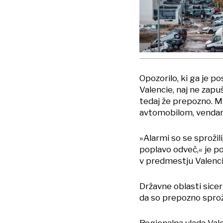
Opozorilo, ki ga je po
Valencie, naj ne zapuš
tedaj že prepozno. M
avtomobilom, vendar so
»Alarmi so se sprožili
poplavo odveč,« je po 
v predmestju Valencij
Državne oblasti sicer
da so prepozno sprož
Regionalna vlada Vale