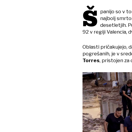
Š
panijo so v t
najbolj smrto
desetletjih. 
92 v regiji Valencia, d
Oblasti pričakujejo, d
pogrešanih, je v sredo
Torres
, pristojen z