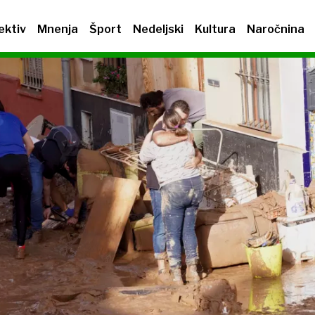
ektiv
Mnenja
Šport
Nedeljski
Kultura
Naročnina