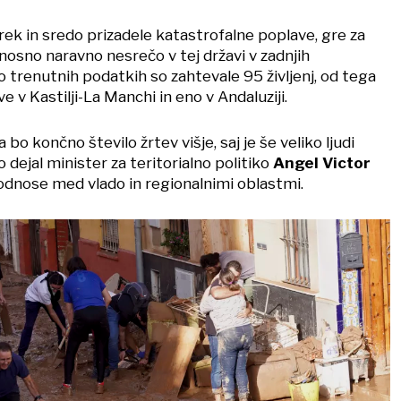
orek in sredo prizadele katastrofalne poplave, gre za
nosno naravno nesrečo v tej državi v zadnjih
Po trenutnih podatkih so zahtevale 95 življenj, od tega
ve v Kastilji-La Manchi in eno v Andaluziji.
a bo končno število žrtev višje, saj je še veliko ljudi
 dejal minister za teritorialno politiko
Angel Victor
a odnose med vlado in regionalnimi oblastmi.