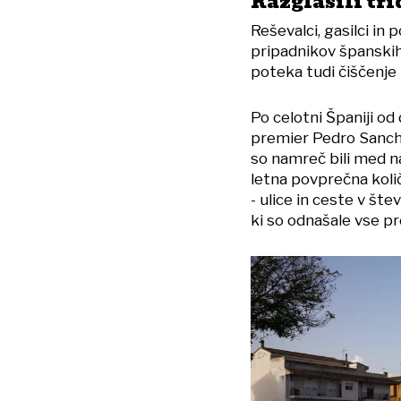
Razglasili tr
Reševalci, gasilci in
pripadnikov španskih 
poteka tudi čiščenje 
Po celotni Španiji od
premier Pedro Sanchez
so namreč bili med na
letna povprečna količ
- ulice in ceste v št
ki so odnašale vse pr