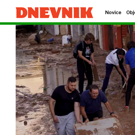
Novice
Obj