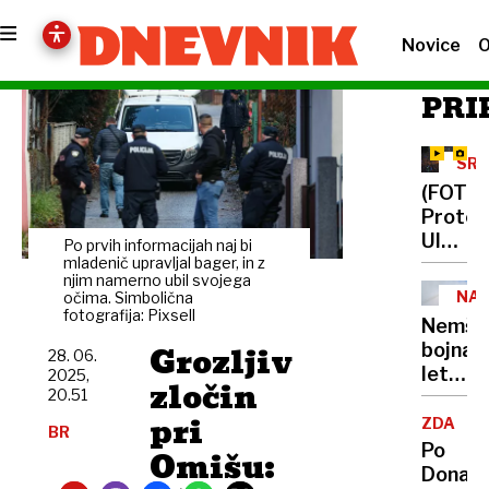
Novice
O
PRI
SRB
(FOTO)
Protes
Ultima
Po prvih informacijah naj bi
študen
mladenič upravljal bager, in z
njim namerno ubil svojega
se je
NA
očima. Simbolična
iztekel
fotografija: Pixsell
KRŠ
Nemšk
policija
Grozljiv
bojna
28. 06.
postav
letala
2025,
kordon
zločin
20.51
v
pri
zraku,
ZDA
BR
vse
Po
Omišu:
več
Donald