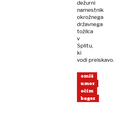
dežurni
namestnik
okrožnega
državnega
tožilca
v
Splitu,
ki
vodi preiskavo.
omiš
umor
očim
bager