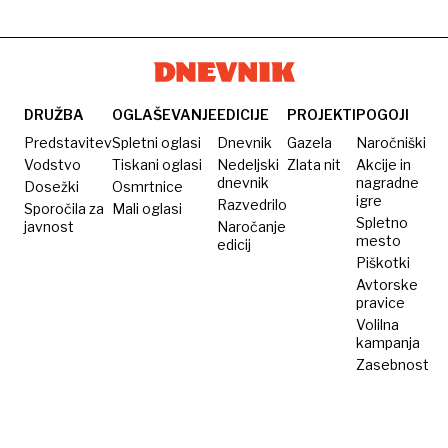
DRUŽBA
OGLAŠEVANJE
EDICIJE
PROJEKTI
POGOJI
Predstavitev
Spletni oglasi
Dnevnik
Gazela
Naročniški
Vodstvo
Tiskani oglasi
Nedeljski
Zlata nit
Akcije in
dnevnik
nagradne
Dosežki
Osmrtnice
igre
Razvedrilo
Sporočila za
Mali oglasi
Spletno
javnost
Naročanje
mesto
edicij
Piškotki
Avtorske
pravice
Volilna
kampanja
Zasebnost