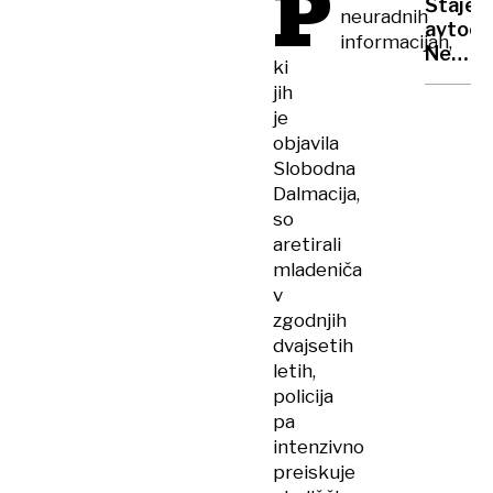
P
Štajer
na
neuradnih
avtoce
jedrsk
informacijah,
Nevar
objekt
ki
početj
Fordo
jih
ob
je
zastoju
objavila
tudi
Slobodna
vožnja
Dalmacija,
s
so
skiroji
aretirali
mladeniča
v
zgodnjih
dvajsetih
letih,
policija
pa
intenzivno
preiskuje