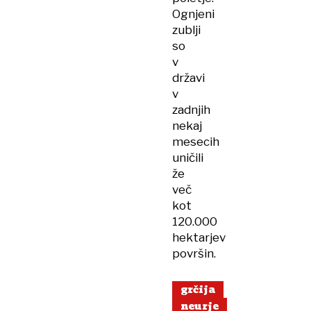
Ognjeni
zublji
so
v
državi
v
zadnjih
nekaj
mesecih
uničili
že
več
kot
120.000
hektarjev
površin.
grčija
neurje