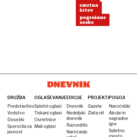
smrtna
žrtev
pogrešane
osebe
DRUŽBA
OGLAŠEVANJE
EDICIJE
PROJEKTI
POGOJI
Predstavitev
Spletni oglasi
Dnevnik
Gazela
Naročniški
Vodstvo
Tiskani oglasi
Nedeljski
Zlata nit
Akcije in
dnevnik
nagradne
Dosežki
Osmrtnice
igre
Razvedrilo
Sporočila za
Mali oglasi
Spletno
javnost
Naročanje
mesto