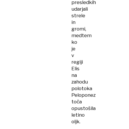
presledkih
udarjali
strele
in
gromi,
medtem
ko
je
v
regiji
Elis
na
zahodu
polotoka
Peloponez
toča
opustošila
letino
oljk.