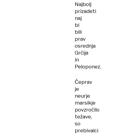
Najbolj
prizadeti
naj
bi
bili
prav
osrednja
Grčija
in
Peloponez.
Čeprav
je
neurje
marsikje
povzročilo
težave,
so
prebivalci