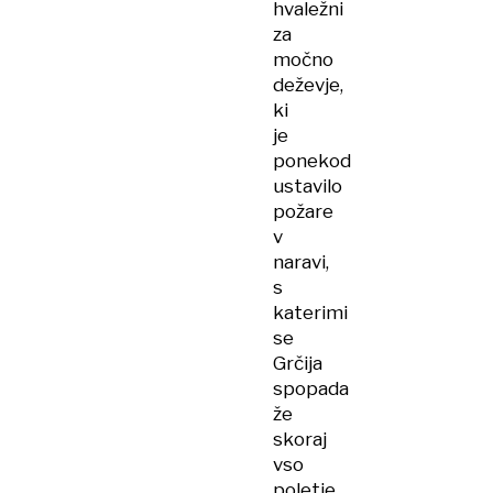
hvaležni
za
močno
deževje,
ki
je
ponekod
ustavilo
požare
v
naravi,
s
katerimi
se
Grčija
spopada
že
skoraj
vso
poletje.