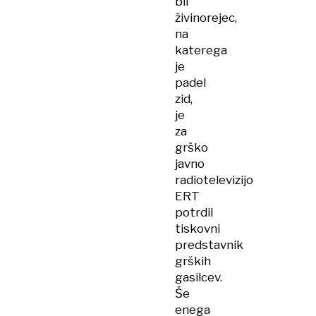
bil
živinorejec,
na
katerega
je
padel
zid,
je
za
grško
javno
radiotelevizijo
ERT
potrdil
tiskovni
predstavnik
grških
gasilcev.
Še
enega