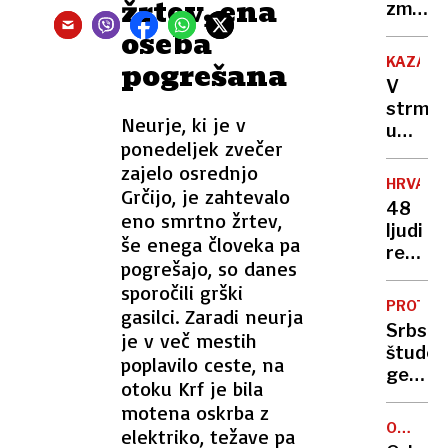
žrtev, ena
drugo
zmage
svetov
in s
oseba
vojno
poško
KAZAHS
pogrešana
Dončić
V
nov
strmog
poraz
Neurje, ki je v
umrlo
Bosto
ponedeljek zvečer
38
zajelo osrednjo
ljudi,
HRVAŠK
Grčijo, je zahtevalo
pojavlj
48
eno smrtno žrtev,
se
ljudi
vse
še enega človeka pa
reševal
več
pogrešajo, so danes
iz
špekula
sporočili grški
snežn
o
PROTES
gasilci. Zaradi neurja
meteža
vzroku
Srbski
je v več mestih
"Božič
nesreč
študen
poplavilo ceste, na
smo
genera
prazno
otoku Krf je bila
državn
v
motena oskrba z
tožilki:
snegu,
OGROŽ
elektriko, težave pa
"Oprav
VRSTA