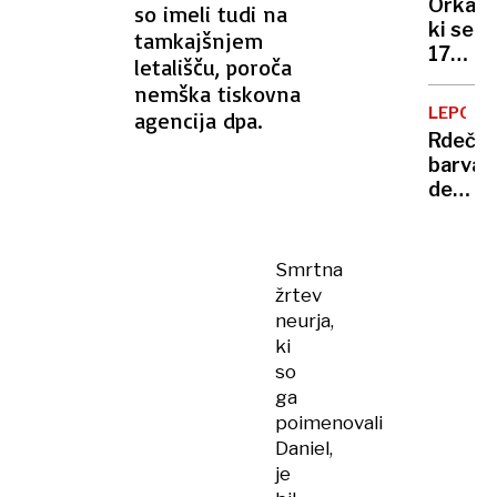
zmrznj
Orka,
so imeli tudi na
svoje
a
ki se
tamkajšnjem
delo"
srečni"
17
letališču, poroča
dni
nemška tiskovna
ni
LEPOTA
agencija dpa.
mogla
Rdeča,
ločiti
barva
od
decem
trupla
zabav
svojeg
mladič
Smrtna
ima
žrtev
nov
neurja,
narašč
ki
so
ga
poimenovali
Daniel,
je