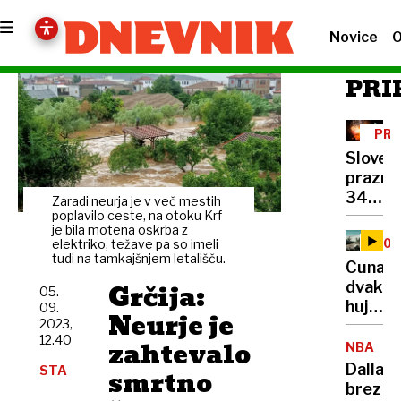
Novice
O
PRI
PRA
Sloveni
praznu
34.
Zaradi neurja je v več mestih
obletn
poplavilo ceste, na otoku Krf
je bila motena oskrba z
razgla
20.
elektriko, težave pa so imeli
rezult
tudi na tamkajšnjem letališču.
OBL
Cunami
prelo
Grčija:
dvakra
05.
plebisc
hujši
09.
Neurje je
2023,
od
12.40
zahtevalo
vseh
NBA
eksploz
Dallas
STA
smrtno
med
brez