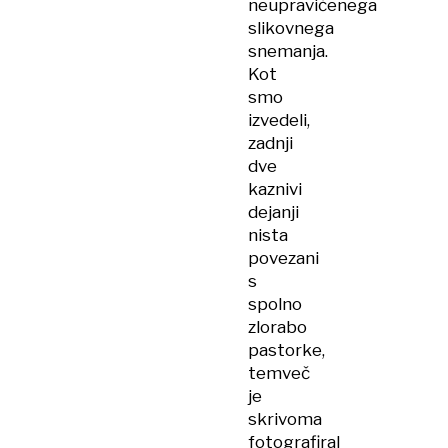
neupravičenega
slikovnega
snemanja.
Kot
smo
izvedeli,
zadnji
dve
kaznivi
dejanji
nista
povezani
s
spolno
zlorabo
pastorke,
temveč
je
skrivoma
fotografiral