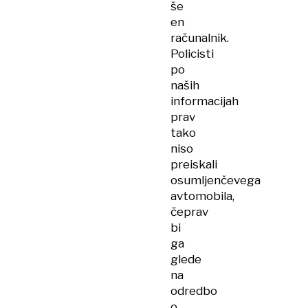
še
en
računalnik.
Policisti
po
naših
informacijah
prav
tako
niso
preiskali
osumljenčevega
avtomobila,
čeprav
bi
ga
glede
na
odredbo
o