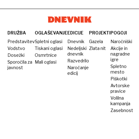
DRUŽBA
OGLAŠEVANJE
EDICIJE
PROJEKTI
POGOJI
Predstavitev
Spletni oglasi
Dnevnik
Gazela
Naročniški
Vodstvo
Tiskani oglasi
Nedeljski
Zlata nit
Akcije in
dnevnik
nagradne
Dosežki
Osmrtnice
igre
Razvedrilo
Sporočila za
Mali oglasi
Spletno
javnost
Naročanje
mesto
edicij
Piškotki
Avtorske
pravice
Volilna
kampanja
Zasebnost