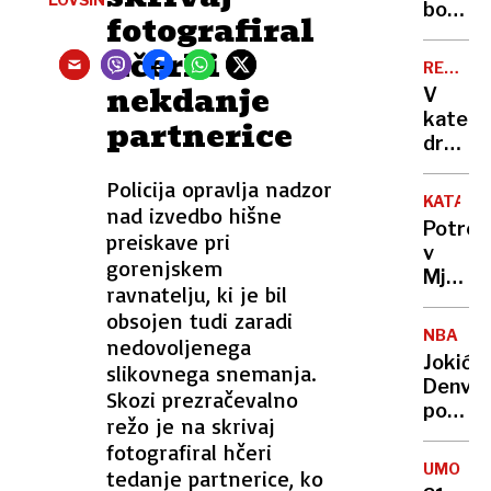
lovil
bodo
fotografiral
nov
ovirali
hčerki
radar
oblaki
REKORD
nekdanje
PET
V
kateri
partnerice
država
živijo
Policija opravlja nadzor
ljudje
KATAST
nad izvedbo hišne
z
Potres
preiskave pri
najvišj
v
IQ in
gorenjskem
Mjanm
kje
ravnatelju, ki je bil
zahtev
smo
obsojen tudi zaradi
že
Sloven
NBA
nedovoljenega
več
Jokić
slikovnega snemanja.
kot
Denver
Skozi prezračevalno
1000
popelja
žrtev
režo je na skrivaj
do
fotografiral hčeri
nove
UMOR
tedanje partnerice, ko
zmage