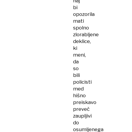
naj
bi
opozorila
mati
spolno
zlorabljene
deklice,
ki
meni,
da
so
bili
policisti
med
hišno
preiskavo
preveč
zaupljivi
do
osumljenega