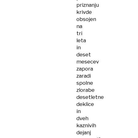
priznanju
krivde
obsojen
na
tri
leta
in
deset
mesecev
zapora
zaradi
spolne
zlorabe
desetletne
deklice
in
dveh
kaznivih
dejanj