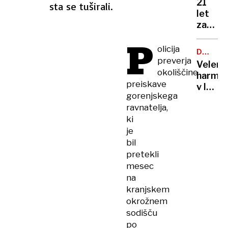
21
sta se tuširali.
let
zapora
Bančni
P
inšpek
olicija
DOBROD
s
preverja
PROJEK
Velenj
pasom
okoliščine
harmon
zadavil
preiskave
v lov
ženo
gorenjskega
na
ravnatelja,
nov
ki
Guinne
je
rekord
bil
pretekli
mesec
na
kranjskem
okrožnem
sodišču
po