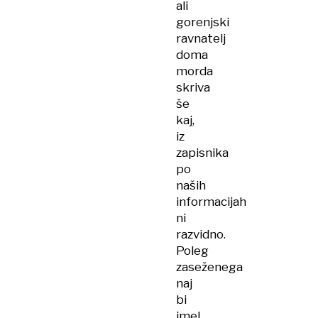
ali
gorenjski
ravnatelj
doma
morda
skriva
še
kaj,
iz
zapisnika
po
naših
informacijah
ni
razvidno.
Poleg
zaseženega
naj
bi
imel