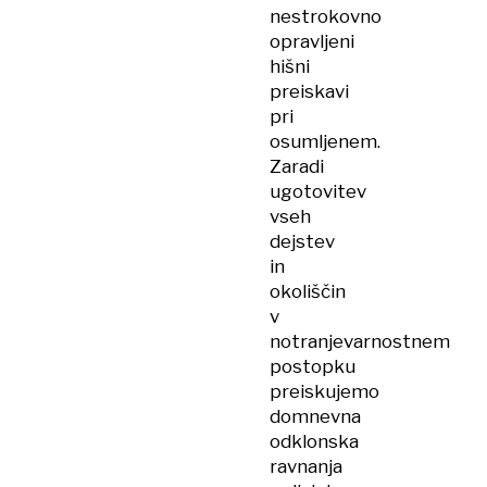
nestrokovno
opravljeni
hišni
preiskavi
pri
osumljenem.
Zaradi
ugotovitev
vseh
dejstev
in
okoliščin
v
notranjevarnostnem
postopku
preiskujemo
domnevna
odklonska
ravnanja