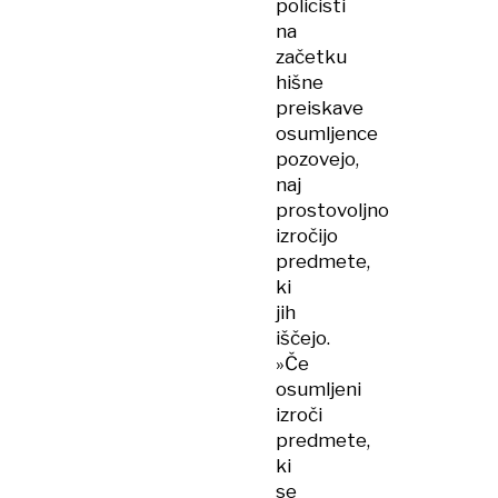
policisti
na
začetku
hišne
preiskave
osumljence
pozovejo,
naj
prostovoljno
izročijo
predmete,
ki
jih
iščejo.
»Če
osumljeni
izroči
predmete,
ki
se