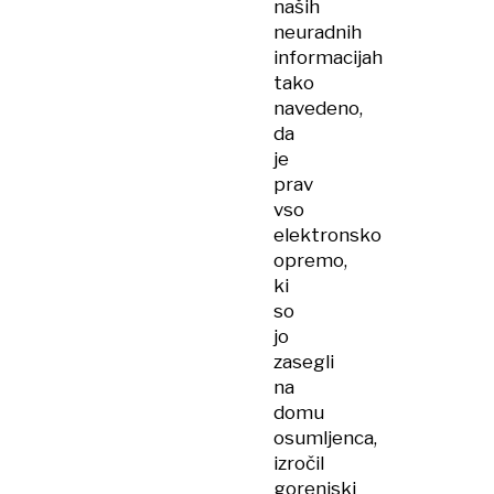
naših
neuradnih
informacijah
tako
navedeno,
da
je
prav
vso
elektronsko
opremo,
ki
so
jo
zasegli
na
domu
osumljenca,
izročil
gorenjski