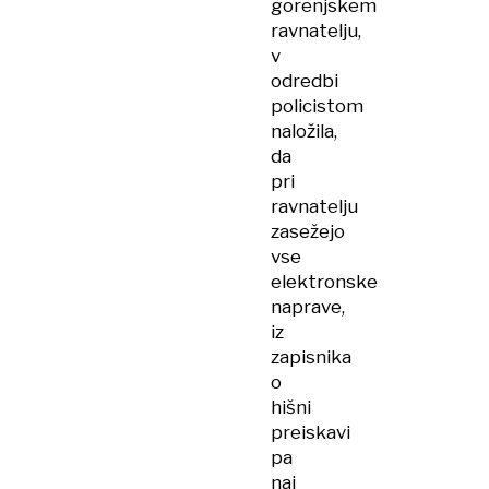
gorenjskem
ravnatelju,
v
odredbi
policistom
naložila,
da
pri
ravnatelju
zasežejo
vse
elektronske
naprave,
iz
zapisnika
o
hišni
preiskavi
pa
naj