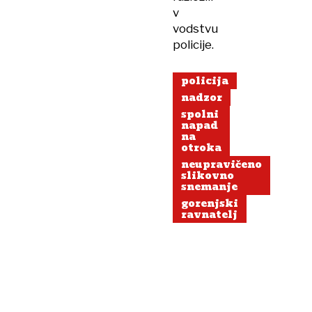
v
vodstvu
policije.
policija
nadzor
spolni
napad
na
otroka
neupravičeno
slikovno
snemanje
gorenjski
ravnatelj