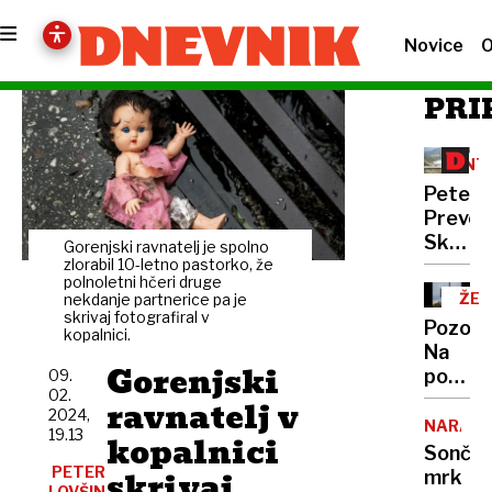
Novice
O
PRI
INT
Peter
Prevc:
Skakal
Gorenjski ravnatelj je spolno
policaji
zlorabil 10-letno pastorko, že
polnoletni hčeri druge
niso
ŽEL
nekdanje partnerice pa je
opravlj
skrivaj fotografiral v
OB
Pozor:
kopalnici.
svojeg
Na
dela
Gorenjski
poti
09.
02.
z
ravnatelj v
2024,
morja
NARAVA
19.13
kopalnici
nas
Sonče
bo
PETER
skrivaj
mrk
LOVŠIN