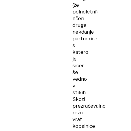
(že
polnoletni)
hčeri
druge
nekdanje
partnerice,
s
katero
je
sicer
še
vedno
v
stikih.
Skozi
prezračevalno
režo
vrat
kopalnice