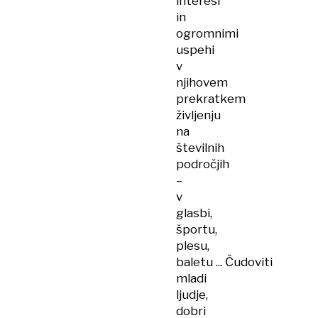
interesi
in
ogromnimi
uspehi
v
njihovem
prekratkem
življenju
na
številnih
področjih
–
v
glasbi,
športu,
plesu,
baletu ... Čudoviti
mladi
ljudje,
dobri