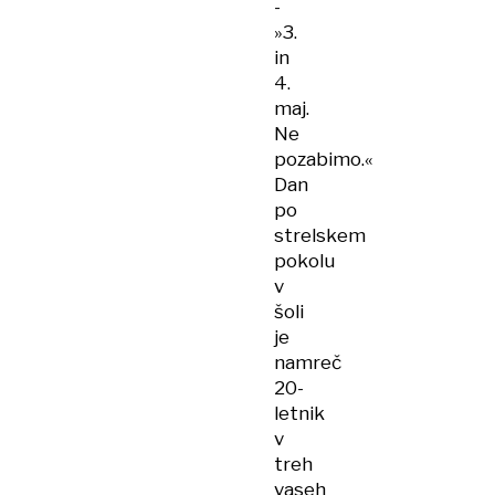
-
»3.
in
4.
maj.
Ne
pozabimo.«
Dan
po
strelskem
pokolu
v
šoli
je
namreč
20-
letnik
v
treh
vaseh