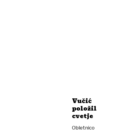
Vučić
položil
cvetje
Obletnico