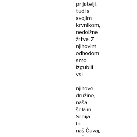
prijatelji,
tudi s
svojim
krvnikom,
nedolžne
žrtve. Z
njihovim
odhodom
smo
izgubili
vsi
–
njihove
družine,
naša
šola in
Srbija.
In
naš Čuvaj,