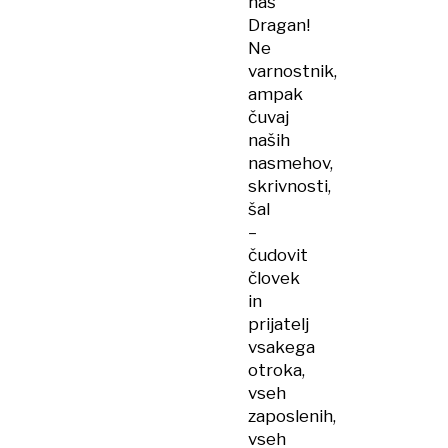
naš
Dragan!
Ne
varnostnik,
ampak
čuvaj
naših
nasmehov,
skrivnosti,
šal
–
čudovit
človek
in
prijatelj
vsakega
otroka,
vseh
zaposlenih,
vseh