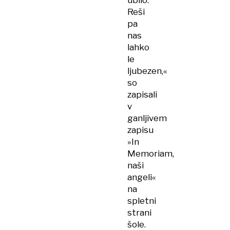
ubilo.
Reši
pa
nas
lahko
le
ljubezen,«
so
zapisali
v
ganljivem
zapisu
»In
Memoriam,
naši
angeli«
na
spletni
strani
šole.