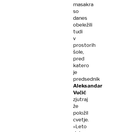
masakra
so
danes
obeležili
tudi
v
prostorih
šole,
pred
katero
je
predsednik
Aleksandar
Vučić
zjutraj
že
položil
cvetje.
»Leto