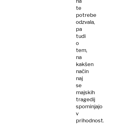
na
te
potrebe
odzvala,
pa
tudi
o
tem,
na
kakšen
način
naj
se
majskih
tragedij
spominjajo
v
prihodnost.