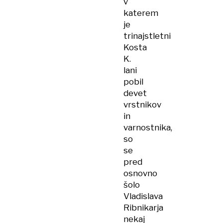
v
katerem
je
trinajstletni
Kosta
K.
lani
pobil
devet
vrstnikov
in
varnostnika,
so
se
pred
osnovno
šolo
Vladislava
Ribnikarja
nekaj