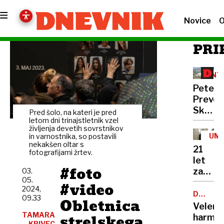
Novice
O
PRI
INT
Peter
Prevc:
Skakal
Pred šolo, na kateri je pred
policaji
letom dni trinajstletnik vzel
življenja devetih sovrstnikov
niso
UM
in varnostnika, so postavili
opravlj
nekakšen oltar s
21
fotografijami žrtev.
svojeg
let
dela
#foto
zapora
03.
05.
Bančni
#video
2024,
inšpek
DOBROD
09.33
Obletnica
PROJEK
s
Velenj
pasom
TAMARA
strelskega
harmon
KRIVEC