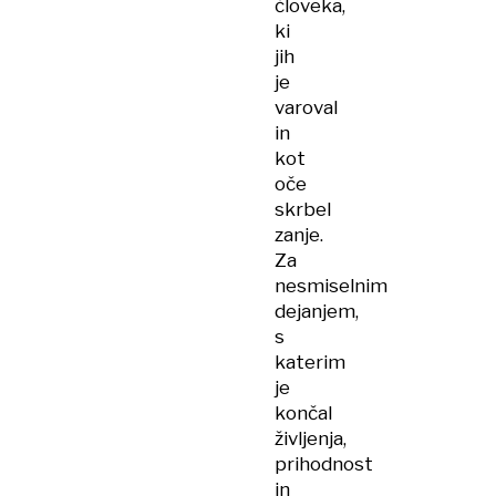
človeka,
ki
jih
je
varoval
in
kot
oče
skrbel
zanje.
Za
nesmiselnim
dejanjem,
s
katerim
je
končal
življenja,
prihodnost
in