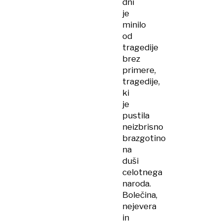
dni
je
minilo
od
tragedije
brez
primere,
tragedije,
ki
je
pustila
neizbrisno
brazgotino
na
duši
celotnega
naroda.
Bolečina,
nejevera
in