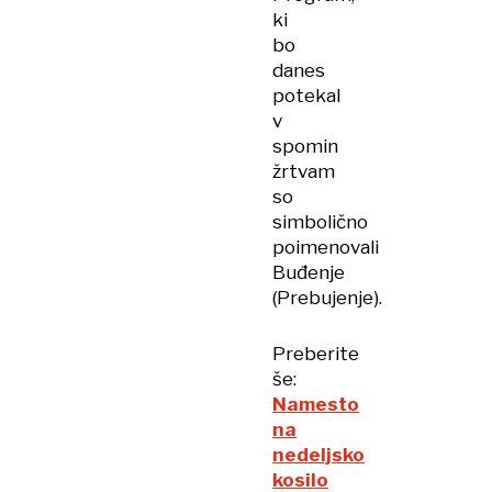
ki
bo
danes
potekal
v
spomin
žrtvam
so
simbolično
poimenovali
Buđenje
(Prebujenje).
Preberite
še:
Namesto
na
nedeljsko
kosilo