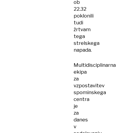
ob
22.32
poklonili
tudi
žrtvam
tega
strelskega
napada.
Multidisciplinarna
ekipa
za
vzpostavitev
spominskega
centra
je
za
danes
v