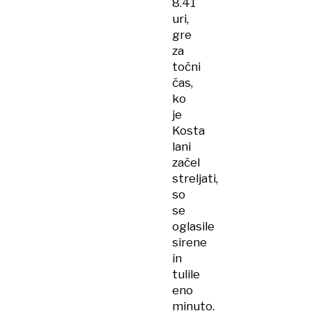
8.41
uri,
gre
za
točni
čas,
ko
je
Kosta
lani
začel
streljati,
so
se
oglasile
sirene
in
tulile
eno
minuto.