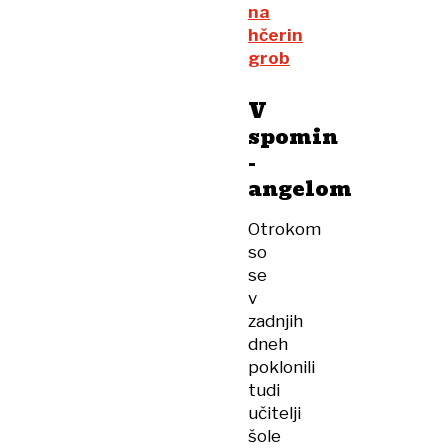
na
hčerin
grob
V
spomin
-
angelom
Otrokom
so
se
v
zadnjih
dneh
poklonili
tudi
učitelji
šole