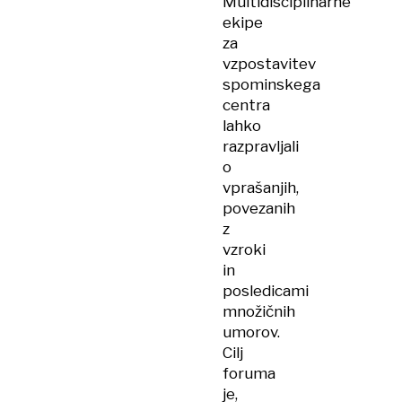
Multidisciplinarne
ekipe
za
vzpostavitev
spominskega
centra
lahko
razpravljali
o
vprašanjih,
povezanih
z
vzroki
in
posledicami
množičnih
umorov.
Cilj
foruma
je,