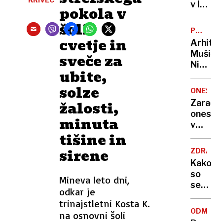
zadavil
v lov
pokola v
ženo
na
šoli:
nov
POTNIŠK
Guinne
cvetje in
CENTER
Arhite
rekord
Mušič:
sveče za
Nikoli
ubite,
nisem
pomisli
solze
ONESNA
da je
žalosti,
Zaradi
to v
onesna
minuta
moji
v
Ljublja
tišine in
delu
sploh
Logat
sirene
mogoč
ZDRAVS
voda
Kako
nepitn
so
Mineva leto dni,
se
odkar je
zasuka
trinajstletni Kosta K.
cilji
ODMEV
na osnovni šoli
Golobo