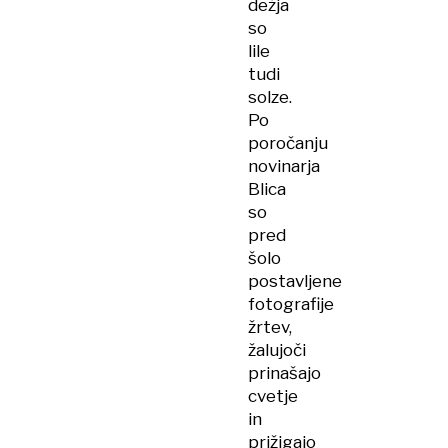
dežja
so
lile
tudi
solze.
Po
poročanju
novinarja
Blica
so
pred
šolo
postavljene
fotografije
žrtev,
žalujoči
prinašajo
cvetje
in
prižigajo