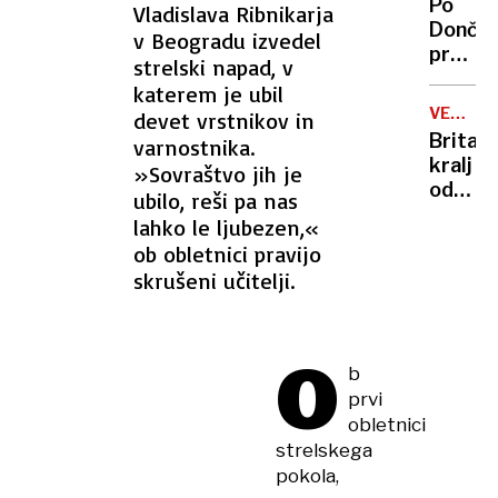
Po
Vladislava Ribnikarja
vlade
Dončić
v Beogradu izvedel
prodaji
strelski napad, v
Karma
katerem je ubil
je
VELIKA
devet vrstnikov in
psica,
BRITANI
Britan
varnostnika.
Nico
kralj
»Sovraštvo jih je
pa
odpove
ubilo, reši pa nas
njen
obvezn
lahko le ljubezen,«
sin
zaradi
ob obletnici pravijo
strans
skrušeni učitelji.
učinko
zdravlj
raka
O
b
prvi
obletnici
strelskega
pokola,