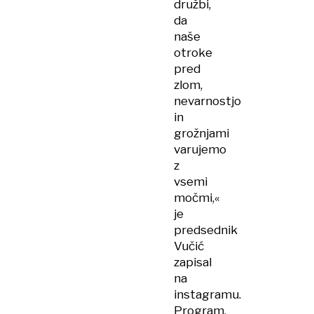
družbi,
da
naše
otroke
pred
zlom,
nevarnostjo
in
grožnjami
varujemo
z
vsemi
močmi,«
je
predsednik
Vučić
zapisal
na
instagramu.
Program,