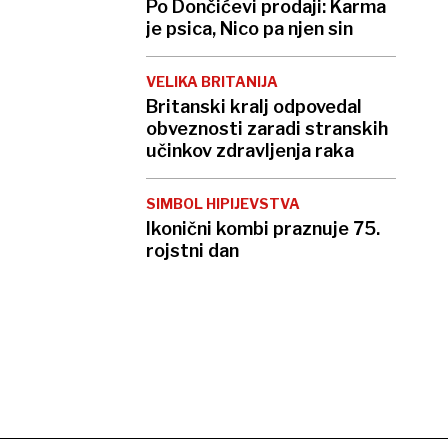
Po Dončićevi prodaji: Karma
je psica, Nico pa njen sin
VELIKA BRITANIJA
Britanski kralj odpovedal
obveznosti zaradi stranskih
učinkov zdravljenja raka
SIMBOL HIPIJEVSTVA
Ikonični kombi praznuje 75.
rojstni dan