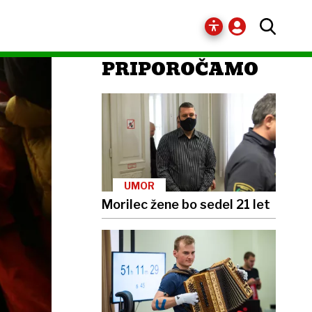
PRIPOROČAMO
UMOR
Morilec žene bo sedel 21 let