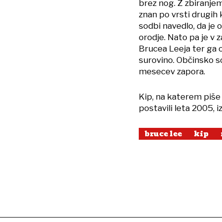
brez nog. Z zbiranjem 
znan po vrsti drugih k
sodbi navedlo, da je 
orodje. Nato pa je v
Brucea Leeja ter ga 
surovino. Občinsko s
mesecev zapora.
Kip, na katerem piše
postavili leta 2005, i
bruce lee
kip