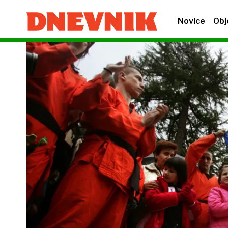
Novice
Obj