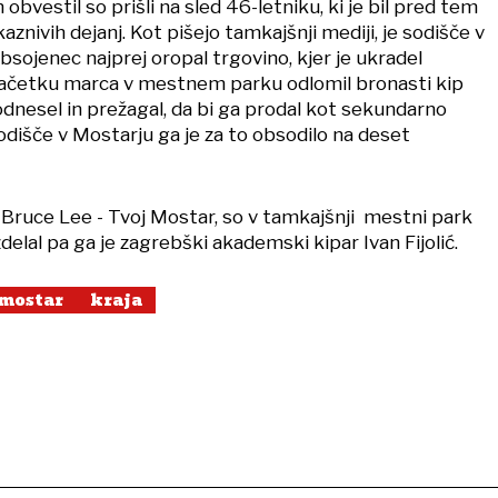
obvestil so prišli na sled 46-letniku, ki je bil pred tem
aznivih dejanj. Kot pišejo tamkajšnji mediji, je sodišče v
obsojenec najprej oropal trgovino, kjer je ukradel
 začetku marca v mestnem parku odlomil bronasti kip
odnesel in prežagal, da bi ga prodal kot sekundarno
odišče v Mostarju ga je za to obsodilo na deset
 Bruce Lee - Tvoj Mostar, so v tamkajšnji mestni park
zdelal pa ga je zagrebški akademski kipar Ivan Fijolić.
mostar
kraja