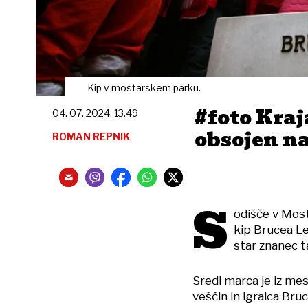
Kip v mostarskem parku.
#foto Kraj
04. 07. 2024, 13.49
obsojen n
ROMAN REPNIK
S
odišče v Most
kip Brucea Le
star znanec t
Sredi marca je iz mes
veščin in igralca Bruce