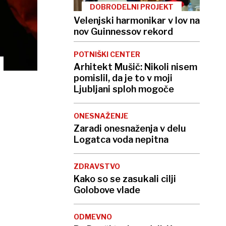
DOBRODELNI PROJEKT
Velenjski harmonikar v lov na
nov Guinnessov rekord
POTNIŠKI CENTER
Arhitekt Mušič: Nikoli nisem
pomislil, da je to v moji
Ljubljani sploh mogoče
ONESNAŽENJE
Zaradi onesnaženja v delu
Logatca voda nepitna
ZDRAVSTVO
Kako so se zasukali cilji
Golobove vlade
ODMEVNO