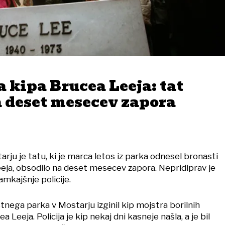
a kipa Brucea Leeja: tat
a deset mesecev zapora
arju je tatu, ki je marca letos iz parka odnesel bronasti
eja, obsodilo na deset mesecev zapora. Nepridiprav je
amkajšnje policije.
tnega parka v Mostarju izginil kip mojstra borilnih
a Leeja. Policija je kip nekaj dni kasneje našla, a je bil