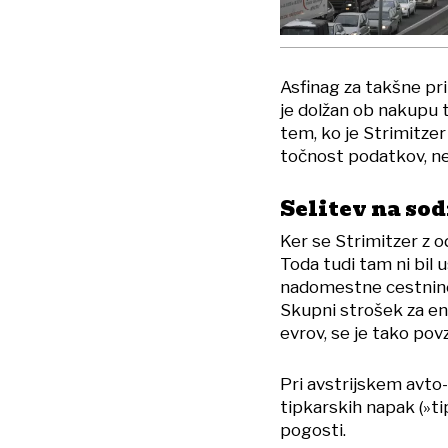
Asfinag za takšne pri
je dolžan ob nakupu 
tem, ko je Strimitzer
točnost podatkov, ne 
Selitev na sod
Ker se Strimitzer z od
Toda tudi tam ni bil 
nadomestne cestnine
Skupni strošek za en
evrov, se je tako pov
Pri avstrijskem avto
tipkarskih napak (»ti
pogosti.