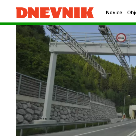
Novice
Obj