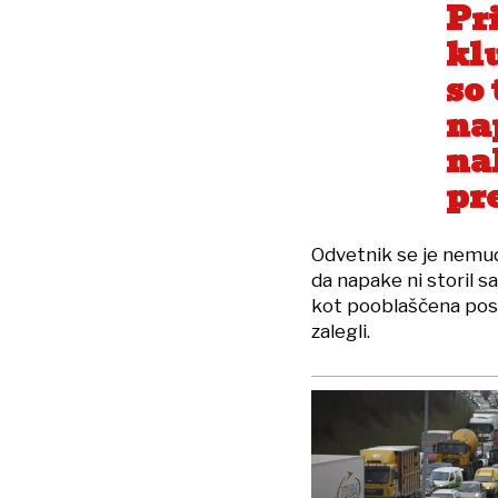
Pr
kl
so
na
na
pr
Odvetnik se je nemudo
da napake ni storil s
kot pooblaščena posr
zalegli.