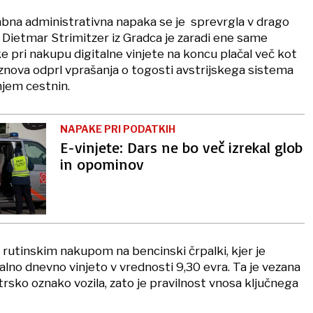
a administrativna napaka se je sprevrgla v drago
 Dietmar Strimitzer iz Gradca je zaradi ene same
 pri nakupu digitalne vinjete na koncu plačal več kot
 znova odprl vprašanja o togosti avstrijskega sistema
jem cestnin.
NAPAKE PRI PODATKIH
E-vinjete: Dars ne bo več izrekal glob
in opominov
 rutinskim nakupom na bencinski črpalki, kjer je
talno dnevno vinjeto v vrednosti 9,30 evra. Ta je vezana
rsko oznako vozila, zato je pravilnost vnosa ključnega