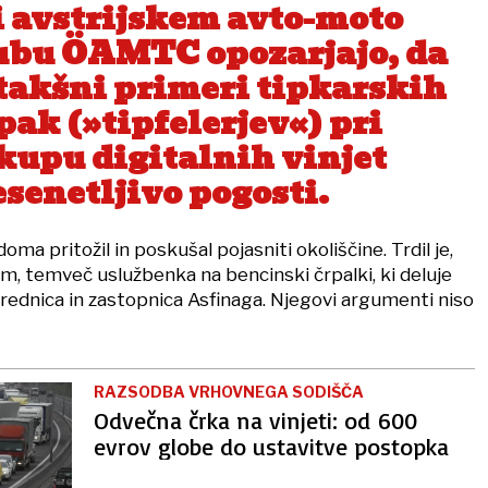
i avstrijskem avto-moto
ubu ÖAMTC opozarjajo, da
 takšni primeri tipkarskih
pak (»tipfelerjev«) pri
kupu digitalnih vinjet
esenetljivo pogosti.
ma pritožil in poskušal pojasniti okoliščine. Trdil je,
am, temveč uslužbenka na bencinski črpalki, ki deluje
ednica in zastopnica Asfinaga. Njegovi argumenti niso
RAZSODBA VRHOVNEGA SODIŠČA
Odvečna črka na vinjeti: od 600
evrov globe do ustavitve postopka