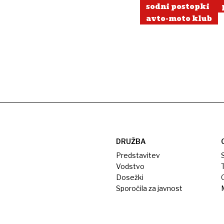
sodni postopki
avto-moto klub
DRUŽBA
Predstavitev
S
Vodstvo
T
Dosežki
Sporočila za javnost
M