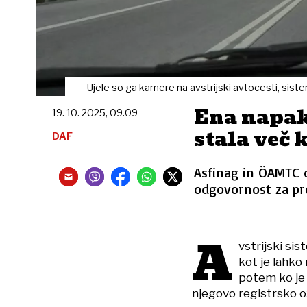
Ujele so ga kamere na avstrijski avtocesti, sistem 
Ena napak
19. 10. 2025, 09.09
stala več 
DAF
Asfinag in ÖAMTC o
odgovornost za pr
A
vstrijski si
kot je lahko
potem ko je 
njegovo registrsko o