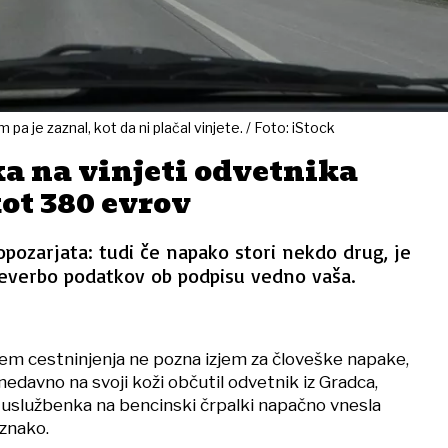
pa je zaznal, kot da ni plačal vinjete. / Foto: iStock
a na vinjeti odvetnika
kot 380 evrov
pozarjata: tudi če napako stori nekdo drug, je
everbo podatkov ob podpisu vedno vaša.
stem cestninjenja ne pozna izjem za človeške napake,
 nedavno na svoji koži občutil odvetnik iz Gradca,
uslužbenka na bencinski črpalki napačno vnesla
znako.