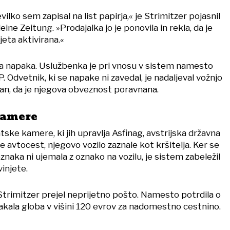
ilko sem zapisal na list papirja,« je Strimitzer pojasnil
leine Zeitung. »Prodajalka jo je ponovila in rekla, da je
njeta aktivirana.«
na napaka. Uslužbenka je pri vnosu v sistem namesto
. Odvetnik, ki se napake ni zavedal, je nadaljeval vožnjo
čan, da je njegova obveznost poravnana.
kamere
ke kamere, ki jih upravlja Asfinag, avstrijska državna
e avtocest, njegovo vozilo zaznale kot kršitelja. Ker se
naka ni ujemala z oznako na vozilu, je sistem zabeležil
vinjete.
Strimitzer prejel neprijetno pošto. Namesto potrdila o
 čakala globa v višini 120 evrov za nadomestno cestnino.