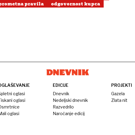
prometna pravila
odgovornost kupca
OGLAŠEVANJE
EDICIJE
PROJEKTI
pletni oglasi
Dnevnik
Gazela
iskani oglasi
Nedeljski dnevnik
Zlata nit
Osmrtnice
Razvedrilo
ali oglasi
Naročanje edicij