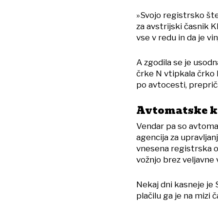
»Svojo registrsko štev
za avstrijski časnik K
vse v redu in da je vi
A zgodila se je usod
črke N vtipkala črko P
po avtocesti, prepri
Avtomatske 
Vendar pa so avtomats
agencija za upravljanj
vnesena registrska oz
vožnjo brez veljavne 
Nekaj dni kasneje je 
plačilu ga je na mizi