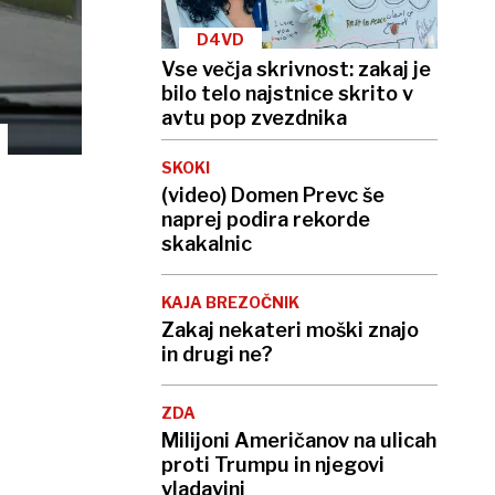
D4VD
Vse večja skrivnost: zakaj je
bilo telo najstnice skrito v
avtu pop zvezdnika
SKOKI
(video) Domen Prevc še
naprej podira rekorde
skakalnic
KAJA BREZOČNIK
Zakaj nekateri moški znajo
in drugi ne?
ZDA
Milijoni Američanov na ulicah
proti Trumpu in njegovi
vladavini