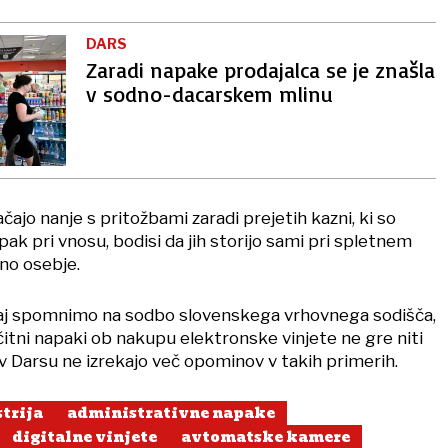
DARS
Zaradi napake prodajalca se je znašla
v sodno-dacarskem mlinu
čajo nanje s pritožbami zaradi prejetih kazni, ki so
ak pri vnosu, bodisi da jih storijo sami pri spletnem
no osebje.
Naj spomnimo na sodbo slovenskega vrhovnega sodišča,
 očitni napaki ob nakupu elektronske vinjete ne gre niti
v Darsu ne izrekajo več opominov v takih primerih.
trija
administrativne napake
digitalne vinjete
avtomatske kamere