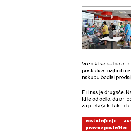
Vozniki se redno obra
posledica majhnih nap
nakupu bodisi prodaj
Pri nas je drugače. 
ki je odločilo, da pri
za prekršek, tako da 
cestninjenje
avs
pravne posledice