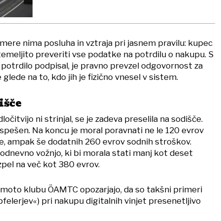
mere nima posluha in vztraja pri jasnem pravilu: kupec
temeljito preveriti vse podatke na potrdilu o nakupu. S
 potrdilo podpisal, je pravno prevzel odgovornost za
glede na to, kdo jih je fizično vnesel v sistem.
išče
ločitvijo ni strinjal, se je zadeva preselila na sodišče.
uspešen. Na koncu je moral poravnati ne le 120 evrov
, ampak še dodatnih 260 evrov sodnih stroškov.
odnevno vožnjo, ki bi morala stati manj kot deset
zpel na več kot 380 evrov.
-moto klubu ÖAMTC opozarjajo, da so takšni primeri
pfelerjev«) pri nakupu digitalnih vinjet presenetljivo