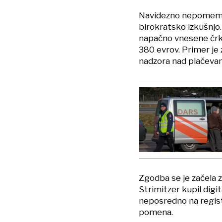
Navidezno nepomembn
birokratsko izkušnjo.
napačno vnesene črke
380 evrov. Primer je
nadzora nad plačevan
Zgodba se je začela z
Strimitzer kupil digi
neposredno na regist
pomena.