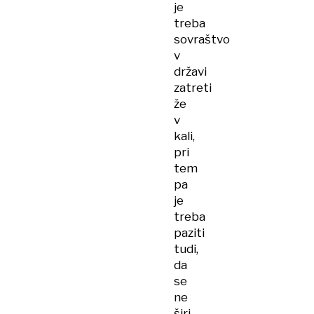
je
treba
sovraštvo
v
državi
zatreti
že
v
kali,
pri
tem
pa
je
treba
paziti
tudi,
da
se
ne
širi