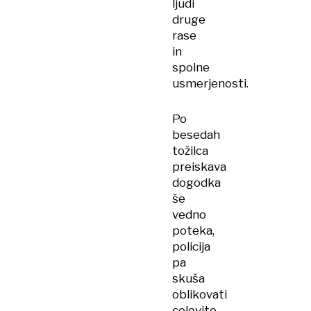
ljudi
druge
rase
in
spolne
usmerjenosti.
Po
besedah
tožilca
preiskava
dogodka
še
vedno
poteka,
policija
pa
skuša
oblikovati
celovito