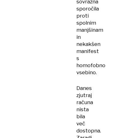
sovražna
sporočila
proti
spolnim
manjšinam
in
nekakšen
manifest
s
homofobno
vsebino.
Danes
zjutraj
računa
nista
bila
več
dostopna.
Zaradi