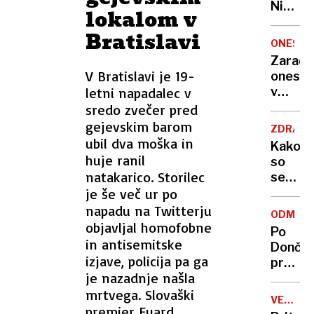
Nikoli
lokalom v
nisem
Bratislavi
pomisli
ONESNA
da je
Zaradi
to v
V Bratislavi je 19-
onesna
moji
letni napadalec v
v
Ljublja
delu
sredo zvečer pred
sploh
Logat
gejevskim barom
mogoč
ZDRAVS
voda
ubil dva moška in
Kako
nepitn
huje ranil
so
natakarico. Storilec
se
je še več ur po
zasuka
cilji
napadu na Twitterju
ODMEV
Golobo
objavljal homofobne
Po
vlade
in antisemitske
Dončić
izjave, policija pa ga
prodaji
je nazadnje našla
Karma
mrtvega. Slovaški
je
VELIKA
psica,
premier Euard
BRITANI