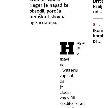
Britan
Nico
Heger je napad že
kralj
pa
obsodil, poroča
odpove
njen
nemška tiskovna
obvezn
sin
agencija dpa.
zaradi
SIMBOL
strans
HIPIJEV
Ikoničn
učinko
kombi
H
zdravlj
praznu
eger
raka
75.
je
rojstni
v
dan
izjavi
na
Twitterju
zapisal,
da
je
zločin
zagrešil
»radikaliziran