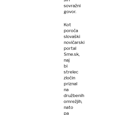
sovražni
govor.
Kot
poroča
slovaški
novičarski
portal
Sme.sk,
naj
bi
strelec
zločin
priznal
na
družbenih
omrežjih,
nato
pa