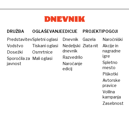
DRUŽBA
OGLAŠEVANJE
EDICIJE
PROJEKTI
POGOJI
Predstavitev
Spletni oglasi
Dnevnik
Gazela
Naročniški
Vodstvo
Tiskani oglasi
Nedeljski
Zlata nit
Akcije in
dnevnik
nagradne
Dosežki
Osmrtnice
igre
Razvedrilo
Sporočila za
Mali oglasi
Spletno
javnost
Naročanje
mesto
edicij
Piškotki
Avtorske
pravice
Volilna
kampanja
Zasebnost