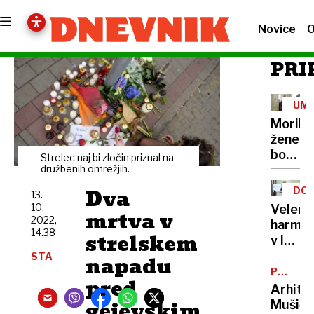
Novice
O
PRI
UM
Morile
žene
bo
Strelec naj bi zločin priznal na
sedel
družbenih omrežjih.
21
Dva
DOB
13.
let
PRO
10.
Velenj
mrtva v
2022,
harmon
14.38
strelskem
v lov
na
STA
napadu
nov
POTNIŠK
pred
CENTER
Guinne
Arhite
rekord
gejevskim
Mušič: