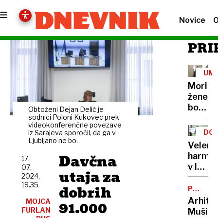
Novice
O
PRI
UM
Morile
žene
bo
Obtoženi Dejan Delić je
sedel
sodnici Poloni Kukovec prek
videokonferenčne povezave
21
DOB
iz Sarajeva sporočil, da ga v
let
Ljubljano ne bo.
PRO
Velenj
Davčna
harmon
17.
v lov
07.
utaja za
2024,
na
19.35
dobrih
nov
POTNIŠK
CENTER
Guinne
Arhite
MOJCA
91.000
rekord
FURLAN
Mušič: