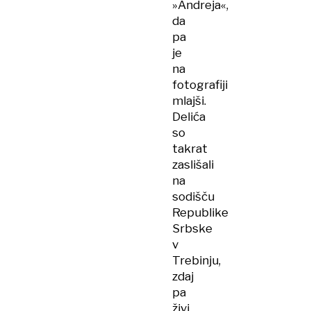
»Andreja«,
da
pa
je
na
fotografiji
mlajši.
Delića
so
takrat
zaslišali
na
sodišču
Republike
Srbske
v
Trebinju,
zdaj
pa
živi