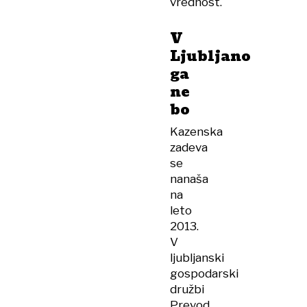
vrednost.
V
Ljubljano
ga
ne
bo
Kazenska
zadeva
se
nanaša
na
leto
2013.
V
ljubljanski
gospodarski
družbi
Prevod