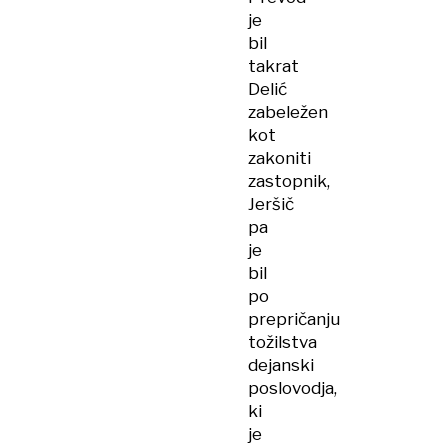
je
bil
takrat
Delić
zabeležen
kot
zakoniti
zastopnik,
Jeršič
pa
je
bil
po
prepričanju
tožilstva
dejanski
poslovodja,
ki
je