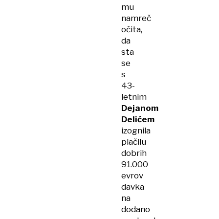
mu
namreč
očita,
da
sta
se
s
43-
letnim
Dejanom
Delićem
izognila
plačilu
dobrih
91.000
evrov
davka
na
dodano