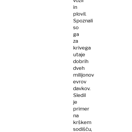
vozil
in
plovil.
Spoznali
so
ga
za
krivega
utaje
dobrih
dveh
milijonov
evrov
davkov.
Sledil
je
primer
na
krškem
sodišču,