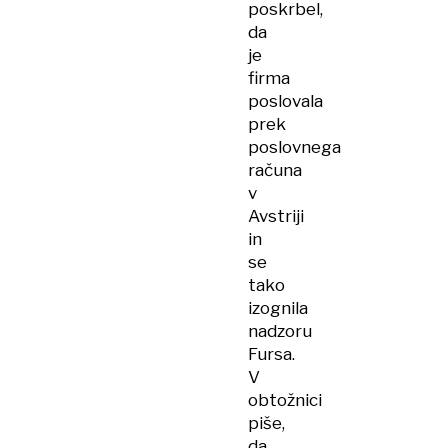
poskrbel,
da
je
firma
poslovala
prek
poslovnega
računa
v
Avstriji
in
se
tako
izognila
nadzoru
Fursa.
V
obtožnici
piše,
da