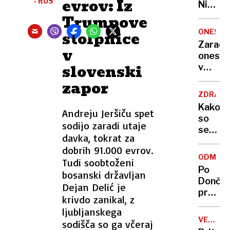
evrov: Iz
- RUS
Nikoli
nisem
Trumpove
pomisli
ONESNA
stolpnice
da je
Zaradi
v
to v
onesna
moji
slovenski
v
Ljublja
delu
zapor
sploh
Logat
mogoč
ZDRAVS
voda
Kako
Andreju Jeršiču spet
nepitn
so
sodijo zaradi utaje
se
davka, tokrat za
zasuka
dobrih 91.000 evrov.
cilji
ODMEV
Tudi soobtoženi
Golobo
Po
bosanski državljan
vlade
Dončić
Dejan Delić je
prodaji
krivdo zanikal, z
Karma
ljubljanskega
je
VELIKA
sodišča so ga včeraj
psica,
BRITANI