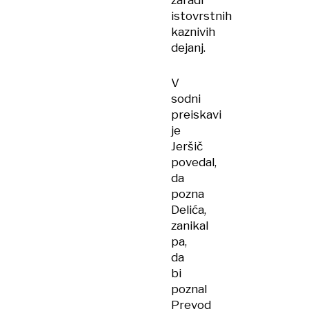
zaradi
istovrstnih
kaznivih
dejanj.
V
sodni
preiskavi
je
Jeršič
povedal,
da
pozna
Delića,
zanikal
pa,
da
bi
poznal
Prevod