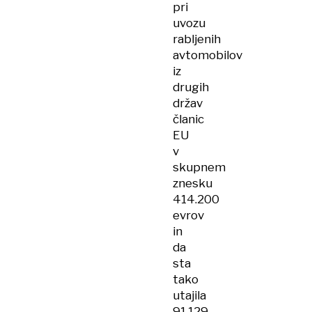
pri
uvozu
rabljenih
avtomobilov
iz
drugih
držav
članic
EU
v
skupnem
znesku
414.200
evrov
in
da
sta
tako
utajila
91.129