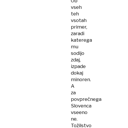
Ob
vseh
teh
vsotah
primer,
zaradi
katerega
mu
sodijo
zdaj,
izpade
dokaj
minoren.
A
za
povprečnega
Slovenca
vseeno
ne.
Tožilstvo