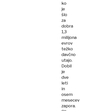
ko
je
šlo
za
dobra
1,3
milijona
evrov
težko
davčno
utajo.
Dobil
je
dve
leti
in
osem
mesecev
zapora.