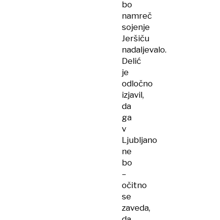
bo
namreč
sojenje
Jeršiču
nadaljevalo.
Delić
je
odločno
izjavil,
da
ga
v
Ljubljano
ne
bo
–
očitno
se
zaveda,
da