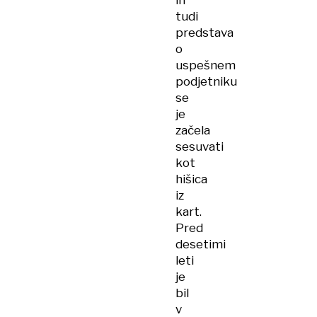
in
tudi
predstava
o
uspešnem
podjetniku
se
je
začela
sesuvati
kot
hišica
iz
kart.
Pred
desetimi
leti
je
bil
v