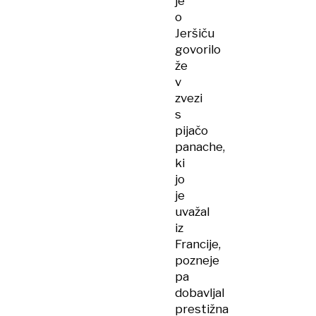
je
o
Jeršiču
govorilo
že
v
zvezi
s
pijačo
panache,
ki
jo
je
uvažal
iz
Francije,
pozneje
pa
dobavljal
prestižna