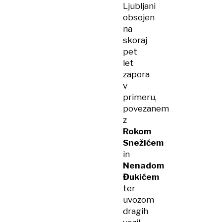
Ljubljani
obsojen
na
skoraj
pet
let
zapora
v
primeru,
povezanem
z
Rokom
Snežićem
in
Nenadom
Đukićem
ter
uvozom
dragih