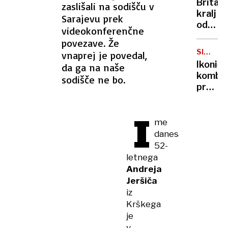
Britan
zaslišali na sodišču v
Nico
kralj
Sarajevu prek
pa
odpove
videokonferenčne
njen
obvezn
sin
povezave. Že
zaradi
SIMBOL
vnaprej je povedal,
strans
HIPIJEV
Ikoničn
da ga na naše
učinko
kombi
sodišče ne bo.
zdravlj
praznu
raka
75.
rojstni
I
dan
me
danes
52-
letnega
Andreja
Jeršiča
iz
Krškega
je
v