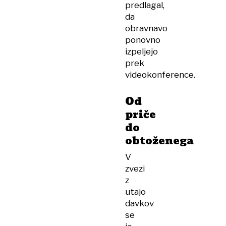
predlagal,
da
obravnavo
ponovno
izpeljejo
prek
videokonference.
Od
priče
do
obtoženega
V
zvezi
z
utajo
davkov
se