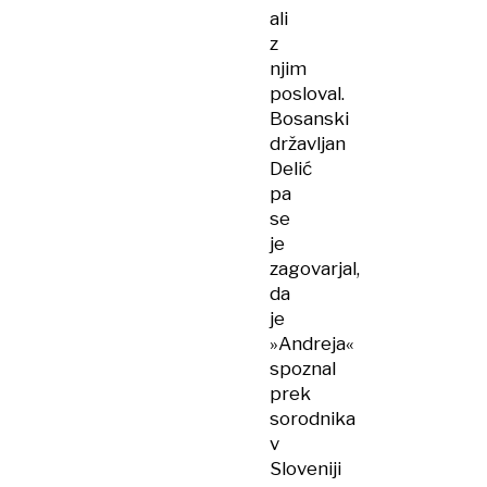
ali
z
njim
posloval.
Bosanski
državljan
Delić
pa
se
je
zagovarjal,
da
je
»Andreja«
spoznal
prek
sorodnika
v
Sloveniji