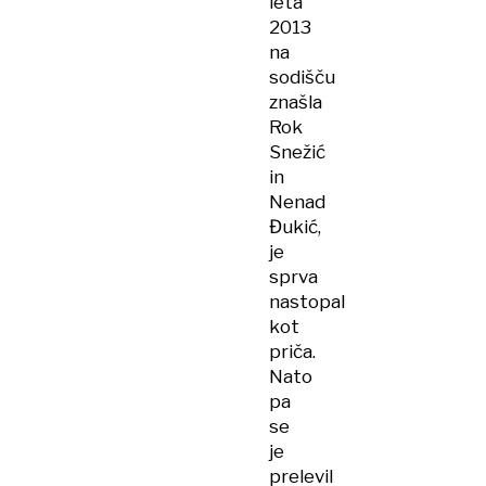
leta
2013
na
sodišču
znašla
Rok
Snežić
in
Nenad
Đukić,
je
sprva
nastopal
kot
priča.
Nato
pa
se
je
prelevil