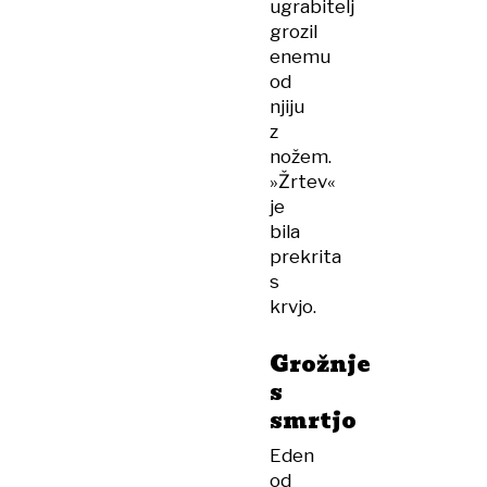
ugrabitelj
grozil
enemu
od
njiju
z
nožem.
»Žrtev«
je
bila
prekrita
s
krvjo.
Grožnje
s
smrtjo
Eden
od