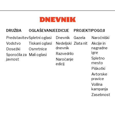
DRUŽBA
OGLAŠEVANJE
EDICIJE
PROJEKTI
POGOJI
Predstavitev
Spletni oglasi
Dnevnik
Gazela
Naročniški
Vodstvo
Tiskani oglasi
Nedeljski
Zlata nit
Akcije in
dnevnik
nagradne
Dosežki
Osmrtnice
igre
Razvedrilo
Sporočila za
Mali oglasi
Spletno
javnost
Naročanje
mesto
edicij
Piškotki
Avtorske
pravice
Volilna
kampanja
Zasebnost