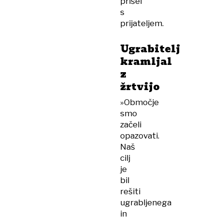
prišel
s
prijateljem.
Ugrabitelj
kramljal
z
žrtvijo
»Območje
smo
začeli
opazovati.
Naš
cilj
je
bil
rešiti
ugrabljenega
in