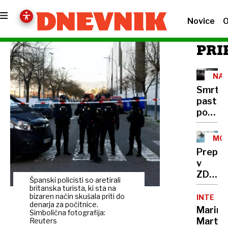
Novice
O
PRI
NA
CES
Smrto
past
pod
tovornj
400
MOŽ
mrtvih
SCE
Prepla
na
v
leto,
ZDA:
rešite
Španski policisti so aretirali
Putin
britanska turista, ki sta na
že
bi
bizaren način skušala priti do
INTERVJ
obstaja
denarja za počitnice.
lahko
Marina
a je
Simbolična fotografija:
napade
Marten
Reuters
v