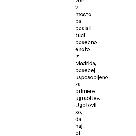
voljo,
v
mesto
pa
poslali
tudi
posebno
enoto
iz
Madrida,
posebej
usposobljeno
za
primere
ugrabitev.
Ugotovili
so,
da
naj
bi