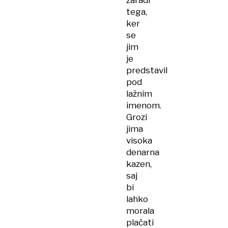
zaradi
tega,
ker
se
jim
je
predstavil
pod
lažnim
imenom.
Grozi
jima
visoka
denarna
kazen,
saj
bi
lahko
morala
plačati