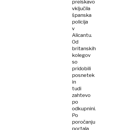
preiskavo
vključila
španska
policija
v
Alicantu.
Od
britanskih
kolegov
so
pridobili
posnetek
in
tudi
zahtevo
po
odkupnini.
Po
poročanju
portala