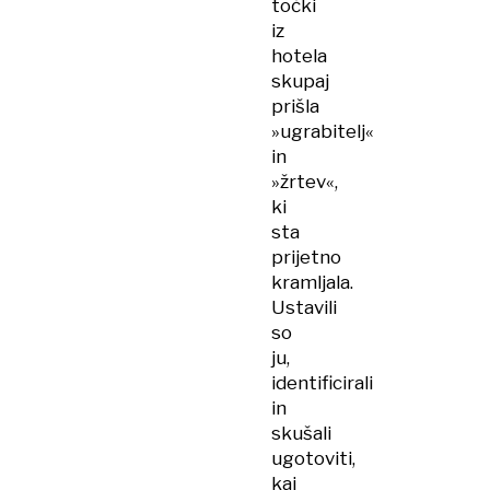
točki
iz
hotela
skupaj
prišla
»ugrabitelj«
in
»žrtev«,
ki
sta
prijetno
kramljala.
Ustavili
so
ju,
identificirali
in
skušali
ugotoviti,
kaj