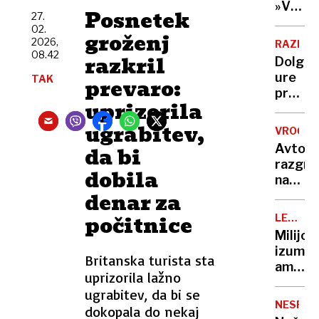
Nato,
»V
Evropi
Posnetek
27.
znane
eni
še ni
02.
tudi
groženj
roki
2026,
RAZISK
tarče
nosiš
08.42
razkril
Dolge
žalost,
ure
TAK
prevaro:
v
pred
drugi
uprizorila
televiz
hvaležn
To je
ugrabitev,
VROČIN
ena
Avto,
da bi
najslab
razgre
navad
dobila
na
za
denar za
soncu?
vaše
S
počitnice
možga
LEGEND
tem
KUHARJI
Milijon
15-
izumite
sekun
Britanska turista sta
ameriš
trikom
uprizorila lažno
vegete
ga
ugrabitev, da bi se
ko je
boste
NESPEČ
dokopala do nekaj
zavpil