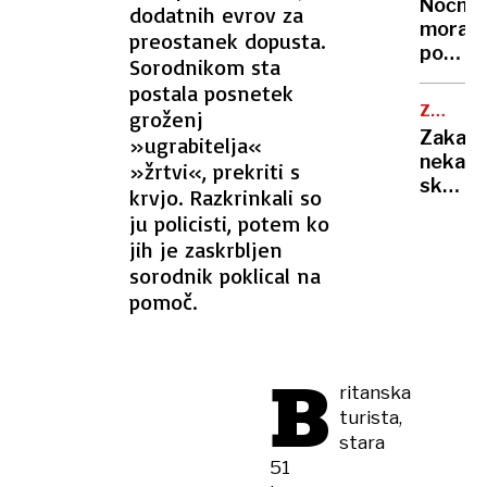
ohladili
Nočna
dodatnih evrov za
»Bam!«
hitreje
mora
preostanek dopusta.
so
kot
poletn
prijeli
Sorodnikom sta
s
noči:
za
postala posnetek
klimo
znanst
kuhaln
ZDRAVN
groženj
razkrili
NASVET
Zakaj
»ugrabitelja«
zakaj
nekate
»žrtvi«, prekriti s
v
skoraj
krvjo. Razkrinkali so
vročini
nikoli
ne
ju policisti, potem ko
ne
morem
jih je zaskrbljen
zbolijo
zaspat
sorodnik poklical na
in
pomoč.
kaj
zares
krepi
B
imunsk
ritanska
sistem
turista,
stara
51