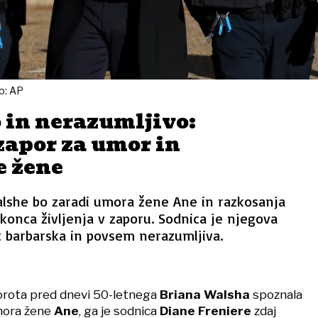
o: AP
 in nerazumljivo:
zapor za umor in
e žene
lshe bo zaradi umora žene Ane in razkosanja
konca življenja v zaporu. Sodnica je njegova
t barbarska in povsem nerazumljiva.
orota pred dnevi 50-letnega
Briana Walsha
spoznala
mora žene
Ane
, ga je sodnica
Diane Freniere
zdaj