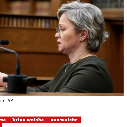
oto: AP
ene
brian walshe
ana walshe