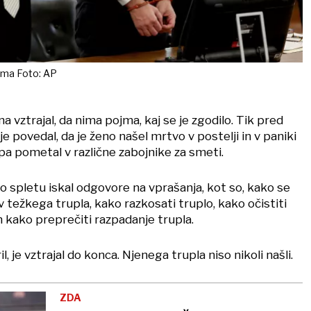
oma Foto: AP
 vztrajal, da nima pojma, kaj se je zgodilo. Tik pred
e povedal, da je ženo našel mrtvo v postelji in v paniki
 pa pometal v različne zabojnike za smeti.
po spletu iskal odgovore na vprašanja, kot so, kako se
 težkega trupla, kako razkosati truplo, kako očistiti
n kako preprečiti razpadanje trupla.
l, je vztrajal do konca. Njenega trupla niso nikoli našli.
ZDA