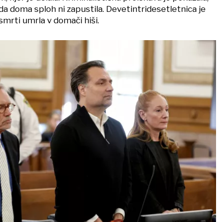
n da doma sploh ni zapustila. Devetintridesetletnica je
 smrti umrla v domači hiši.