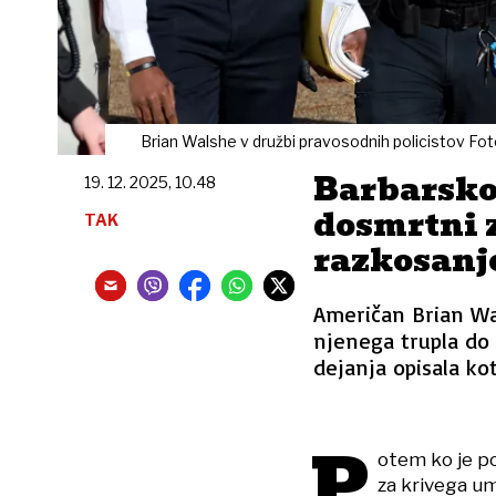
Brian Walshe v družbi pravosodnih policistov Fot
Barbarsko
19. 12. 2025, 10.48
dosmrtni 
TAK
razkosanj
Američan Brian Wa
njenega trupla do 
dejanja opisala ko
P
otem ko je p
za krivega u