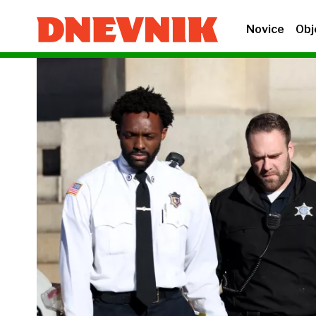
Novice
Obj