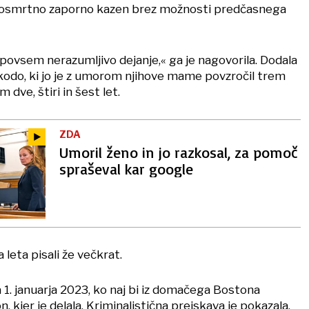
dosmrtno zaporno kazen brez možnosti predčasnega
povsem nerazumljivo dejanje,« ga je nagovorila. Dodala
a škodo, ki jo je z umorom njihove mame povzročil trem
 dve, štiri in šest let.
ZDA
Umoril ženo in jo razkosal, za pomoč
spraševal kar google
leta pisali že večkrat.
a 1. januarja 2023, ko naj bi iz domačega Bostona
, kjer je delala. Kriminalistična preiskava je pokazala,