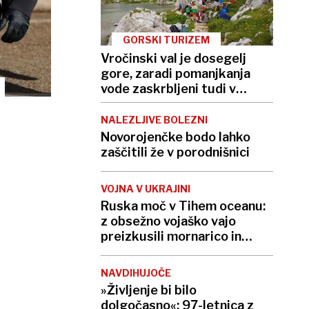
GORSKI TURIZEM
Vročinski val je dosegelj
gore, zaradi pomanjkanja
vode zaskrbljeni tudi v
kočah
NALEZLJIVE BOLEZNI
Novorojenčke bodo lahko
zaščitili že v porodnišnici
VOJNA V UKRAJINI
Ruska moč v Tihem oceanu:
z obsežno vojaško vajo
preizkusili mornarico in
balistične rakete
NAVDIHUJOČE
»Življenje bi bilo
dolgočasno«: 97-letnica z