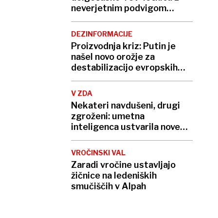
neverjetnim podvigom
podrla lastni rekord
DEZINFORMACIJE
Proizvodnja kriz: Putin je
našel novo orožje za
destabilizacijo evropskih
demokracij
V ZDA
Nekateri navdušeni, drugi
zgroženi: umetna
inteligenca ustvarila nove
viruse
VROČINSKI VAL
Zaradi vročine ustavljajo
žičnice na ledeniških
smučiščih v Alpah