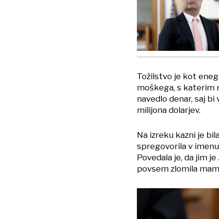
Tožilstvo je kot eneg
moškega, s katerim na
navedlo denar, saj bi
milijona dolarjev.
Na izreku kazni je bi
spregovorila v imenu 
Povedala je, da jim je
povsem zlomila mam