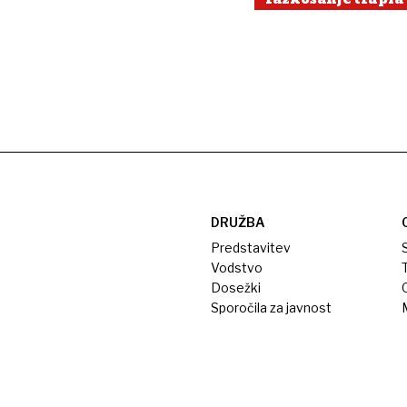
DRUŽBA
Predstavitev
S
Vodstvo
T
Dosežki
Sporočila za javnost
M