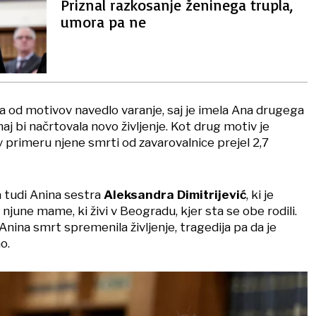
Priznal razkosanje ženinega trupla,
umora pa ne
a od motivov navedlo varanje, saj je imela Ana drugega
j bi načrtovala novo življenje. Kot drug motiv je
 v primeru njene smrti od zavarovalnice prejel 2,7
la tudi Anina sestra
Aleksandra Dimitrijević
, ki je
njune mame, ki živi v Beogradu, kjer sta se obe rodili.
 Anina smrt spremenila življenje, tragedija pa da je
o.