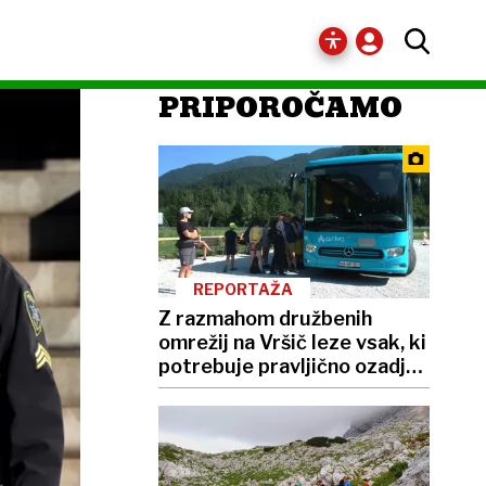
PRIPOROČAMO
REPORTAŽA
Z razmahom družbenih
omrežij na Vršič leze vsak, ki
potrebuje pravljično ozadje
za selfije