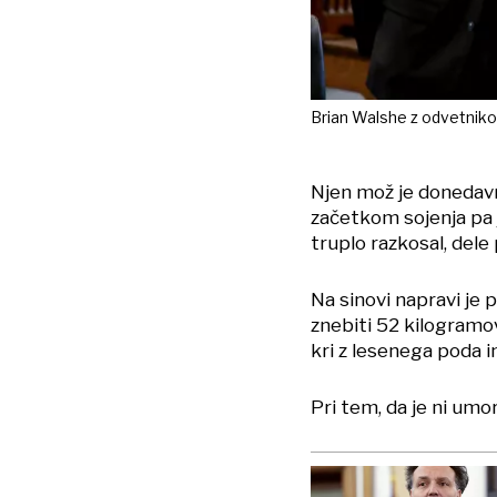
Brian Walshe z odvetnik
Njen mož je donedavna
začetkom sojenja pa j
truplo razkosal, dele
Na sinovi napravi je 
znebiti 52 kilogramov
kri z lesenega poda i
Pri tem, da je ni umori