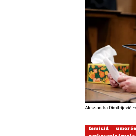
Aleksandra Dimitrijević F
femicid
umor ž
razkosanje trupla