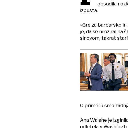
obsodila na 
izpusta.
»Gre za barbarsko in 
je, da se ni oziral n
sinovom, takrat starim
O primeru smo zadnja 
Ana Walshe je izginil
odletela v Washington