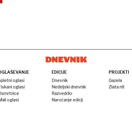
OGLAŠEVANJE
EDICIJE
PROJEKTI
pletni oglasi
Dnevnik
Gazela
iskani oglasi
Nedeljski dnevnik
Zlata nit
Osmrtnice
Razvedrilo
ali oglasi
Naročanje edicij