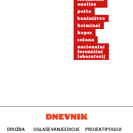
analiza
pošta
bančništvo
kriminal
koper
sežana
nacionalni
forenzični
laboratorij
DRUŽBA
OGLAŠEVANJE
EDICIJE
PROJEKTI
POGOJI