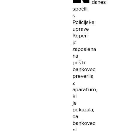
danes
spočili
s
Policijske
uprave
Koper,
je
zaposlena
na
pošti
bankovec
preverila
z
aparaturo,
ki
je
pokazala,
da
bankovec
ni