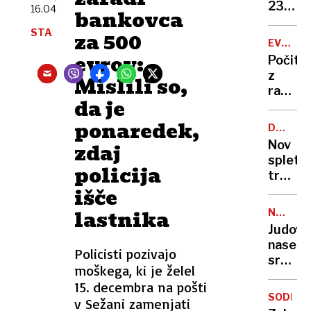
zapor
236
16.04
bankovca
mu
milijon
STA
ne
za 500
v
EVROPA
bo
štirih
GORI
evrov:
Počitn
treba
mesec
z
Mislili so,
razgl
da je
na
požar:
ponaredek,
DRUŽBE
postaj
OMREŽJ
Nov
zdaj
poletni
spletni
požari
policija
trend
vse
išče
skrbi
hujši?
stroko
lastnika
NEZAKO
osamlj
NASELB
Judovs
postaj
naselje
zažele
Policisti pozivajo
sredi
življen
moškega, ki je želel
noči
slog
15. decembra na pošti
požgal
SODELO
v Sežani zamenjati
palest