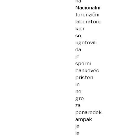
na
Nacionalni
forenzični
laboratorij,
kjer
so
ugotovili,
da
je
sporni
bankovec
pristen
in
ne
gre
za
ponaredek,
ampak
je
le