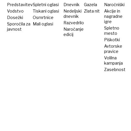
Predstavitev
Spletni oglasi
Dnevnik
Gazela
Naročniški
Vodstvo
Tiskani oglasi
Nedeljski
Zlata nit
Akcije in
dnevnik
nagradne
Dosežki
Osmrtnice
igre
Razvedrilo
Sporočila za
Mali oglasi
Spletno
javnost
Naročanje
mesto
edicij
Piškotki
Avtorske
pravice
Volilna
kampanja
Zasebnost