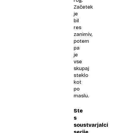
rog.
Začetek
je
bil
res
zanimiv,
potem
pa
je
vse
skupaj
steklo
kot
po
maslu.
Ste
s
soustvarjalci
serije