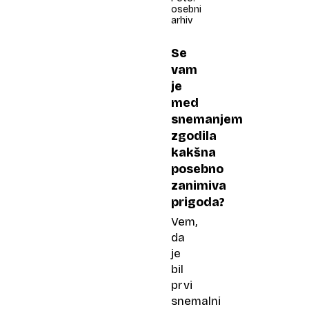
osebni
arhiv
Se
vam
je
med
snemanjem
zgodila
kakšna
posebno
zanimiva
prigoda?
Vem,
da
je
bil
prvi
snemalni