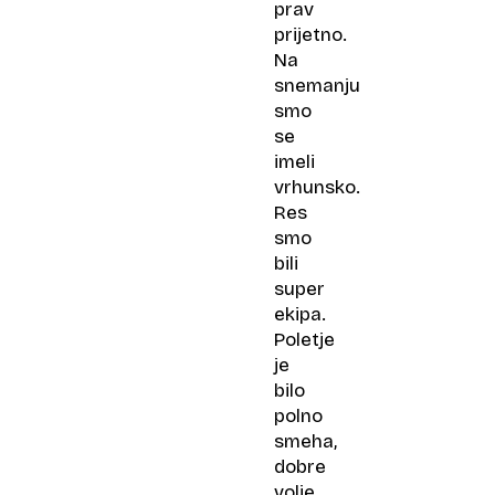
prav
prijetno.
Na
snemanju
smo
se
imeli
vrhunsko.
Res
smo
bili
super
ekipa.
Poletje
je
bilo
polno
smeha,
dobre
volje