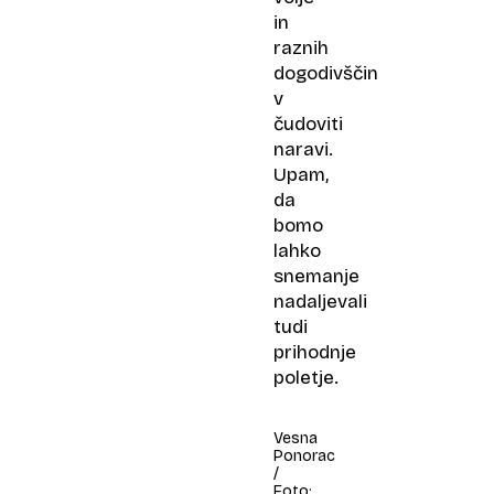
in
raznih
dogodivščin
v
čudoviti
naravi.
Upam,
da
bomo
lahko
snemanje
nadaljevali
tudi
prihodnje
poletje.
Vesna
Ponorac
/
Foto: