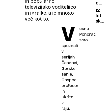
in popularno
OB
duh,
rekord
televizijsko voditeljico
OBLETN
je
vsoto
12
in igralko, a je mnogo
USODN
vse
let
več kot to.
PADCA
mogoč
skrivno
V
zaveza
esno
molka,
Ponorac
ki ne
smo
bo
spoznali
nikoli
v
prelom
serijah
Česnovi,
Gorske
sanje,
Gospod
profesor
in
Skrito
v
raju.