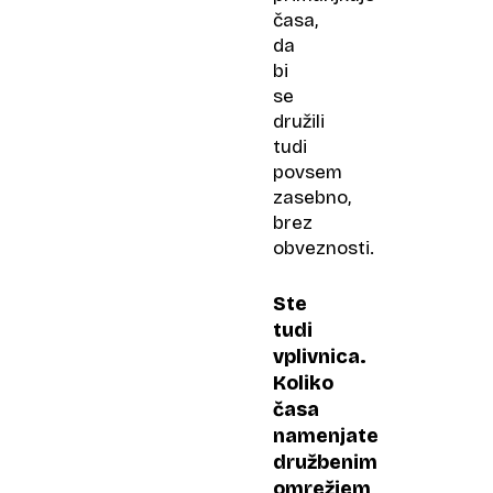
časa,
da
bi
se
družili
tudi
povsem
zasebno,
brez
obveznosti.
Ste
tudi
vplivnica.
Koliko
časa
namenjate
družbenim
omrežjem