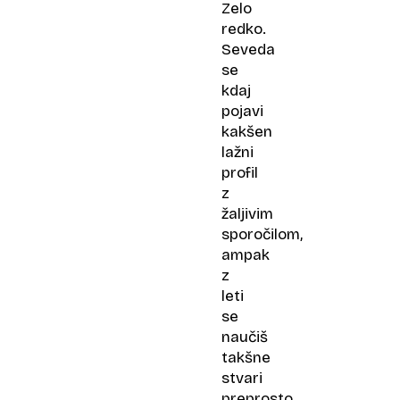
Zelo
redko.
Seveda
se
kdaj
pojavi
kakšen
lažni
profil
z
žaljivim
sporočilom,
ampak
z
leti
se
naučiš
takšne
stvari
preprosto