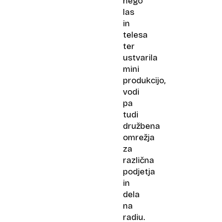
nego
las
in
telesa
ter
ustvarila
mini
produkcijo,
vodi
pa
tudi
družbena
omrežja
za
različna
podjetja
in
dela
na
radiu.