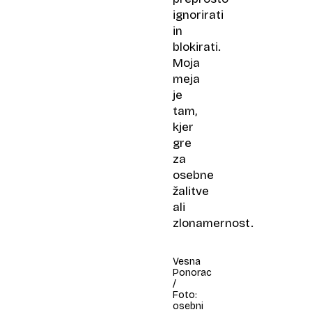
ignorirati
in
blokirati.
Moja
meja
je
tam,
kjer
gre
za
osebne
žalitve
ali
zlonamernost.
Vesna
Ponorac
/
Foto:
osebni