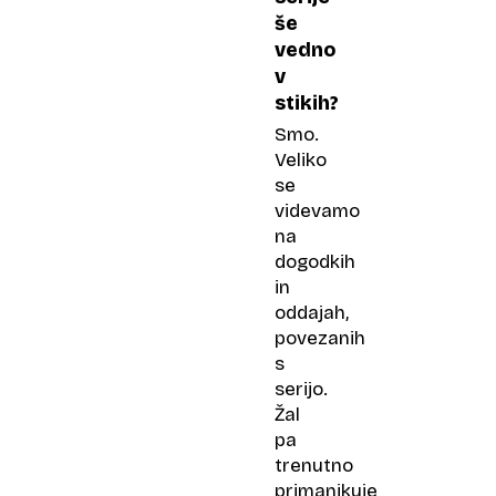
še
vedno
v
stikih?
Smo.
Veliko
se
videvamo
na
dogodkih
in
oddajah,
povezanih
s
serijo.
Žal
pa
trenutno
primanjkuje