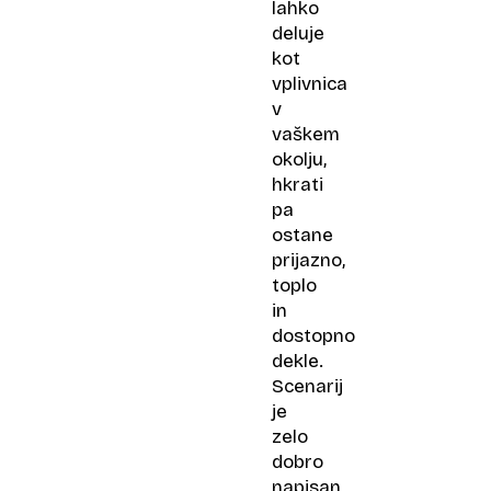
lahko
deluje
kot
vplivnica
v
vaškem
okolju,
hkrati
pa
ostane
prijazno,
toplo
in
dostopno
dekle.
Scenarij
je
zelo
dobro
napisan,