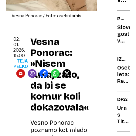
sto
evrov
Vesna Ponorac / Foto: osebni arhiv
PREGL
na
LETA
Sloven
noč,
gostin
ki
Vesna
02.
v
vsako
01.
prost
Ponorac:
2026,
poml
padu:
15.00
IZBOR
izgin
med
»Nisem
TEJA
NEDEL
PELKO
turisti,
Osebno
tukaj zato,
kriptom
leta:
in
Rebek
da bi se
nasedl
Kropiv
komur koli
projekt
Leskov
DRAŽB
inženir
dokazovala«
leta:
Ura
»Če
s
te
Titanik
Vesno Ponorac
vodi
proda
poznamo kot mlado
razisko
za