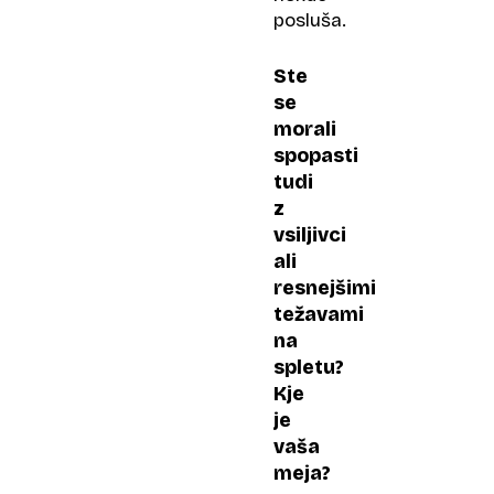
posluša.
Ste
se
morali
spopasti
tudi
z
vsiljivci
ali
resnejšimi
težavami
na
spletu?
Kje
je
vaša
meja?