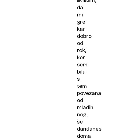
»Mislim,
da
mi
gre
kar
dobro
od
rok,
ker
sem
bila
s
tem
povezana
od
mladih
nog,
še
dandanes
doma