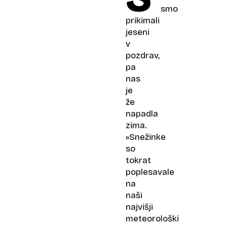
smo
prikimali
jeseni
v
pozdrav,
pa
nas
je
že
napadla
zima.
»Snežinke
so
tokrat
poplesavale
na
naši
najvišji
meteorološki