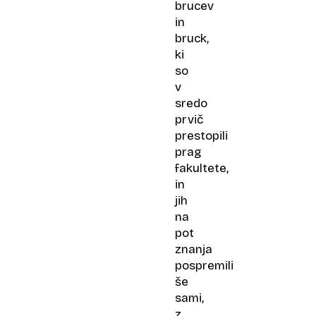
brucev
in
bruck,
ki
so
v
sredo
prvič
prestopili
prag
fakultete,
in
jih
na
pot
znanja
pospremili
še
sami,
z