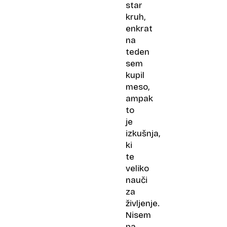
star
kruh,
enkrat
na
teden
sem
kupil
meso,
ampak
to
je
izkušnja,
ki
te
veliko
nauči
za
življenje.
Nisem
pa