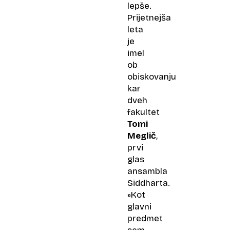
lepše.
Prijetnejša
leta
je
imel
ob
obiskovanju
kar
dveh
fakultet
Tomi
Meglič
,
prvi
glas
ansambla
Siddharta.
»Kot
glavni
predmet