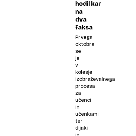
hodil kar
na
dva
faksa
Prvega
oktobra
se
je
v
kolesje
izobraževalnega
procesa
za
učenci
in
učenkami
ter
dijaki
in