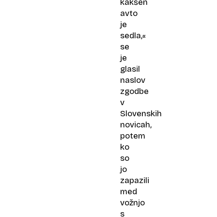
kakšen
avto
je
sedla,«
se
je
glasil
naslov
zgodbe
v
Slovenskih
novicah,
potem
ko
so
jo
zapazili
med
vožnjo
s