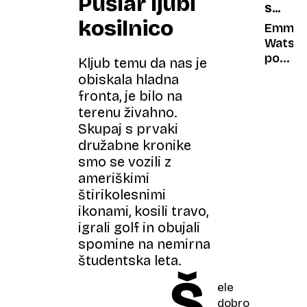
Pušlar ljubi
SPRLI
za
kosilnico
STA
Nicole
Emma
SE
Kidma
Watso
in
po
Kljub temu da nas je
Keitha
mnenj
obiskala hladna
Urban
J. K.
fronta, je bilo na
Rowlin
terenu živahno.
ne
Skupaj s prvaki
ve
družabne kronike
niti
smo se vozili z
tega,
ameriškimi
da
štirikolesnimi
ničesa
ne
ikonami, kosili travo,
ve
igrali golf in obujali
spomine na nemirna
študentska leta.
Š
ele
dobro