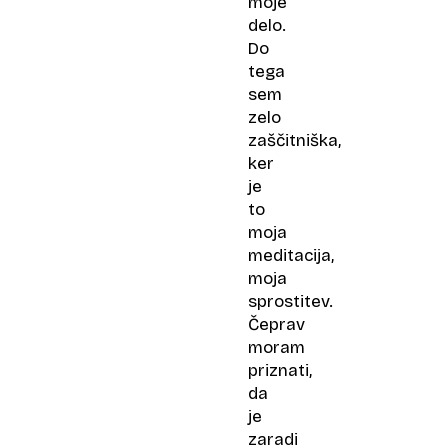
moje
delo.
Do
tega
sem
zelo
zaščitniška,
ker
je
to
moja
meditacija,
moja
sprostitev.
Čeprav
moram
priznati,
da
je
zaradi