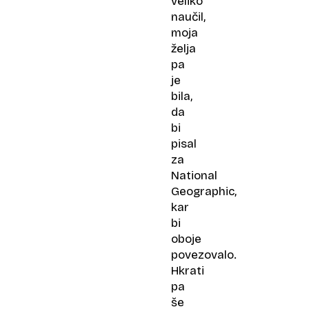
veliko
naučil,
moja
želja
pa
je
bila,
da
bi
pisal
za
National
Geographic,
kar
bi
oboje
povezovalo.
Hkrati
pa
še