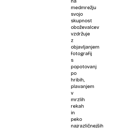
na
medmrežju
svojo
skupnost
oboževalcev
vzdržuje
z
objavljanjem
fotografij
s
popotovanj
po
hribih,
plavanjem
v
mrzlih
rekah
in
peko
najrazličnejših