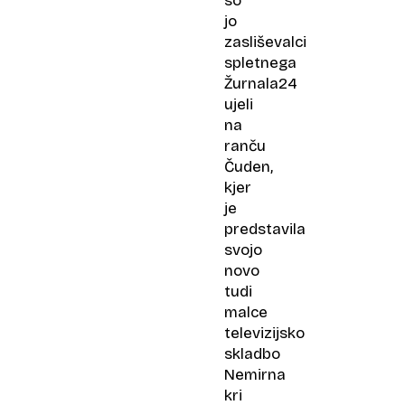
so
jo
zasliševalci
spletnega
Žurnala24
ujeli
na
ranču
Čuden,
kjer
je
predstavila
svojo
novo
tudi
malce
televizijsko
skladbo
Nemirna
kri