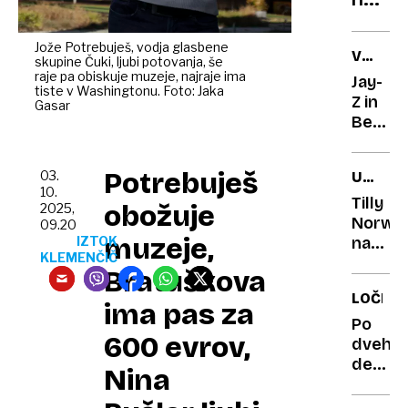
odkri
ki
raka
jih
Jože Potrebuješ, vodja glasbene
VPLIV
skupine Čuki, ljubi potovanja, še
dela
NA
raje pa obiskuje muzeje, najraje ima
Jay-
pri
tiste v Washingtonu. Foto: Jaka
OKOLJE
Z in
Gasar
polnj
Beyon
telefo
z
skiroj
gradbe
Potrebuješ
03.
UMETN
ali
težava
10.
IGRALK
koles
na
Tilly
obožuje
2025,
angle
Norwo
09.20
muzeje,
podeže
IZTOK
nasled
KLEMENČIČ
igralsk
Bratuškova
zvezda
LOČITE
ima pas za
Po
600 evrov,
dveh
desetle
Nina
konec
zakona