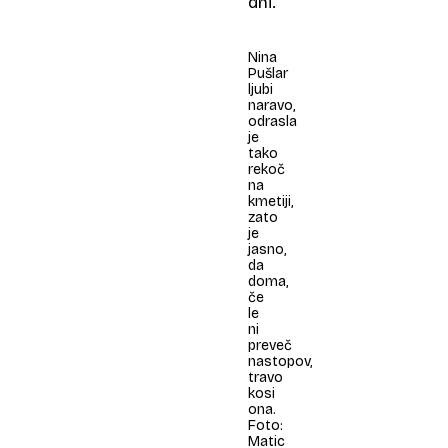
dni.
Nina
Pušlar
ljubi
naravo,
odrasla
je
tako
rekoč
na
kmetiji,
zato
je
jasno,
da
doma,
če
le
ni
preveč
nastopov,
travo
kosi
ona.
Foto:
Matic