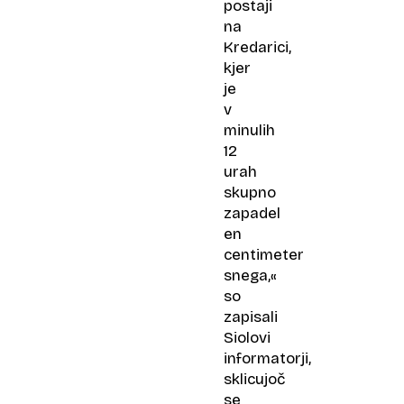
postaji
na
Kredarici,
kjer
je
v
minulih
12
urah
skupno
zapadel
en
centimeter
snega,«
so
zapisali
Siolovi
informatorji,
sklicujoč
se