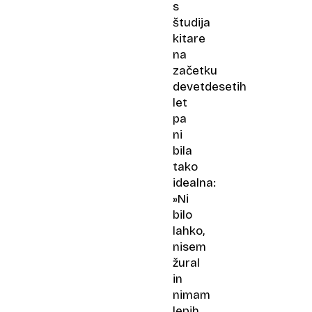
s
študija
kitare
na
začetku
devetdesetih
let
pa
ni
bila
tako
idealna:
»Ni
bilo
lahko,
nisem
žural
in
nimam
lepih