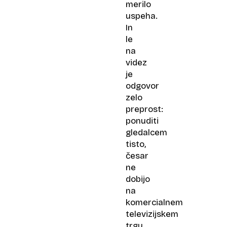
merilo
uspeha.
In
le
na
videz
je
odgovor
zelo
preprost:
ponuditi
gledalcem
tisto,
česar
ne
dobijo
na
komercialnem
televizijskem
trgu