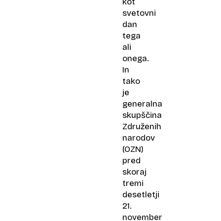
kot
svetovni
dan
tega
ali
onega.
In
tako
je
generalna
skupščina
Združenih
narodov
(OZN)
pred
skoraj
tremi
desetletji
21.
november