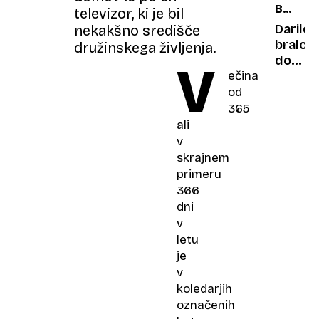
BOŽIČN
televizor, ki je bil
pojesti
NEDEL
žlico
Darilo
nekakšno središče
lokaln
bralce
družinskega življenja.
medu?
do
V
ečina
vredno
kartice
od
Lidla
365
z
ali
Nedelj
v
dnevn
skrajnem
primeru
366
dni
v
letu
je
v
koledarjih
označenih