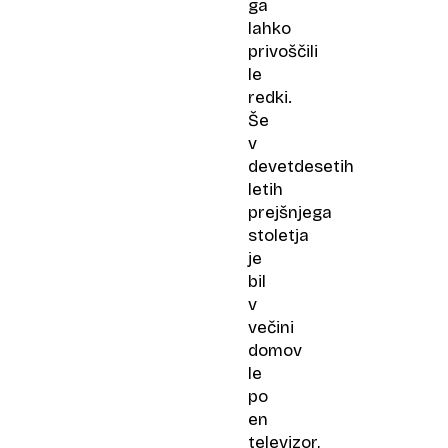
ga
lahko
privoščili
le
redki.
Še
v
devetdesetih
letih
prejšnjega
stoletja
je
bil
v
večini
domov
le
po
en
televizor,