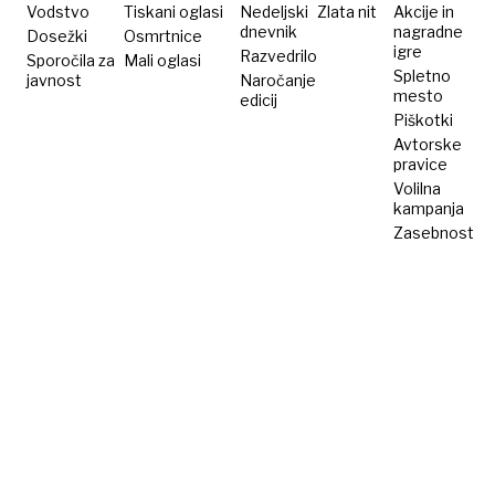
Vodstvo
Tiskani oglasi
Nedeljski
Zlata nit
Akcije in
dnevnik
nagradne
Dosežki
Osmrtnice
igre
Razvedrilo
Sporočila za
Mali oglasi
Spletno
javnost
Naročanje
mesto
edicij
Piškotki
Avtorske
pravice
Volilna
kampanja
Zasebnost