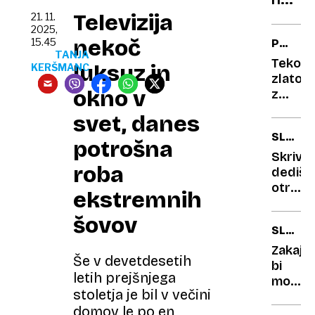
andro
najdr
Televizija
21. 11.
2025,
zrač
nekoč
15.45
POTROŠ
polig
TANJA
KOTIČE
Tekoč
luksuz in
na
KERŠMANC
zlato
svetu
okno v
z
Marsa?
svet, danes
Pol
SLOVEN
povpr
potrošna
LIKOVN
sloven
Skrivn
roba
plače
dedišč
za
otrošt
ekstremnih
100
ustvari
mililitr
čuteč
šovov
SLOVEN
parfu
predst
ZAJTRK
fantas
Zakaj
Še v devetdesetih
umetno
bi
letih prejšnjega
morali
stoletja je bil v večini
vsak
domov le po en
dan