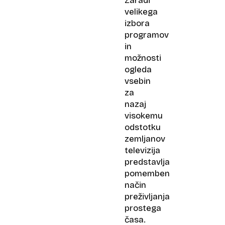
Zaradi
velikega
izbora
programov
in
možnosti
ogleda
vsebin
za
nazaj
visokemu
odstotku
zemljanov
televizija
predstavlja
pomemben
način
preživljanja
prostega
časa.