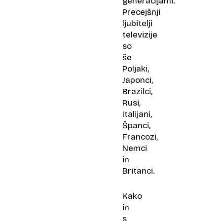
generacijami.
Precejšnji
ljubitelji
televizije
so
še
Poljaki,
Japonci,
Brazilci,
Rusi,
Italijani,
Španci,
Francozi,
Nemci
in
Britanci.
Kako
in
s