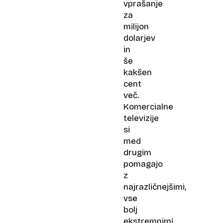
vprašanje
za
milijon
dolarjev
in
še
kakšen
cent
več.
Komercialne
televizije
si
med
drugim
pomagajo
z
najrazličnejšimi,
vse
bolj
ekstremnimi