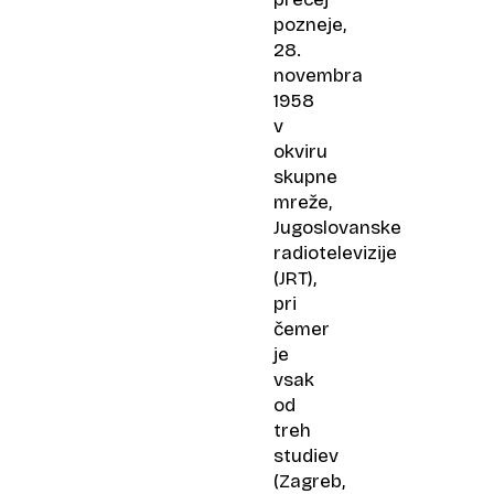
pozneje,
28.
novembra
1958
v
okviru
skupne
mreže,
Jugoslovanske
radiotelevizije
(JRT),
pri
čemer
je
vsak
od
treh
studiev
(Zagreb,